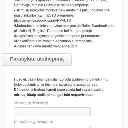
Vilijampolėje, Eiguliuose, Šilainiuose, Dainavoje, Girionyse,
Garliavoje, taip pat Prienuose bei Marijampolėje.
•Tik mūsų mokyklos mokiniams – nuotolinis prisijungimas prie
mūsų sukurtos KET TESTŲ programos.
https://www.facebook.com/ARVAUTO
•Modernios praktinio vairavimo mokymo aikštelės Raudondvario
pl., šalia VĮ “Regtira”, Prienuose bei Marijampolėje.
•Kokybiškas mokymas naujomis transporto priemonėmis,
atitinkančiomis valstybinio egzamino automobilius.
•Grupes renkame nuolat: www.arv-auto.lt
Parašykite atsiliepimą
Į jūsų el. paštą bus nusiųsta nuoroda atsiliepimo patvirtinimui,
todėl patikrinkite, ar teisingai užrašėte el.pašto adresą
Dėmesio: privalote įrašyti savo vardą bei savo el.pašto
adresą, kitaip atsiliepimas gali būti nepatvirtintas
Vardas (privaloma)
El. paštas (privaloma)