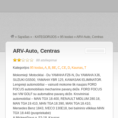
»
Sąrašas
»
- KATEGORIJOS
»
95 kodas
»
ARV-Auto, Centras
ARV-Auto, Centras
88 atsiliepimai
Kategorijos
95 kodas
,
A
,
B
,
BE
,
C
,
CE
,
D
,
Kaunas
,
T
Mokomieji: Motociklai - Du YAMAHA FZ6-N, Du YAMAHA XJ6,
SUZUKI GS500, YAMAHA YBR 125, KAWASAKI ELIMINATOR.
Lengvieji automobiliai – vairuoti mokome tik naujais FORD
FOCUS automobiliais mechanine pavarų dėže. FORD FOCUS
bei VW GOLF su automatine pavarų dėže. Krovininiai
automobiliai – MAN TGX 18.400, RENAULT MIDLUM 280.18,
MAN TGA 19.410, MAN TGA 18.390, MAN TGA 18.410,
Mersedes Benz 1843, IVECO 130E18, bei balninis vilkikas MAN
TGX 18.440 (puspriekabė)
A.Mickevičiaus g. 52-18, Kaunas