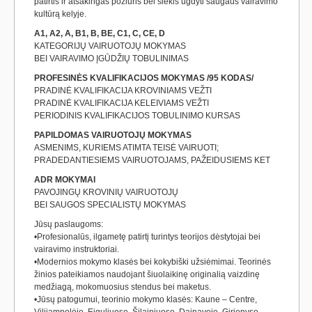
patirtis ir atsakingas požiūris bei siekis ugdyti saugaus vairavimo
kultūrą kelyje.
A1, A2, A, B1, B, BE, C1, C, CE, D
KATEGORIJŲ VAIRUOTOJŲ MOKYMAS
BEI VAIRAVIMO ĮGŪDŽIŲ TOBULINIMAS
PROFESINĖS KVALIFIKACIJOS MOKYMAS /95 KODAS/
PRADINĖ KVALIFIKACIJA KROVINIAMS VEŽTI
PRADINĖ KVALIFIKACIJA KELEIVIAMS VEŽTI
PERIODINIS KVALIFIKACIJOS TOBULINIMO KURSAS
PAPILDOMAS VAIRUOTOJŲ MOKYMAS
ASMENIMS, KURIEMS ATIMTA TEISĖ VAIRUOTI;
PRADEDANTIESIEMS VAIRUOTOJAMS, PAŽEIDUSIEMS KET
ADR MOKYMAI
PAVOJINGŲ KROVINIŲ VAIRUOTOJŲ
BEI SAUGOS SPECIALISTŲ MOKYMAS
Jūsų paslaugoms:
•Profesionalūs, ilgametę patirtį turintys teorijos dėstytojai bei
vairavimo instruktoriai.
•Modernios mokymo klasės bei kokybiški užsiėmimai. Teorinės
žinios pateikiamos naudojant šiuolaikinę originalią vaizdinę
medžiagą, mokomuosius stendus bei maketus.
•Jūsų patogumui, teorinio mokymo klasės: Kaune – Centre,