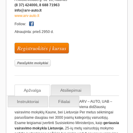
(8 37) 424000, 8 688 71963
info@arv-auto.lt
www.arv-auto.lt
Follow:
Atnaujinta: prieš 2950 d.
Registruokitės į kursus
Parašykite mokyklai
Apžvalga
Atsiliepimai
Instruktoriai
Filialai
ARV – AUTO, UAB –
viena didžiausių
vairavimo mokyklų Kaune, bei Lietuvoje Per metus sėkmingai
paruošiame daugiau nei 3000 įvairių kategorijų vairuotojų.
Esame teigiamai įvertinti Susisiekimo Ministerijos, kaip
geriausia
vairavimo mokykla Lietuvoje.
25-ių metų vairuotojų mokymo