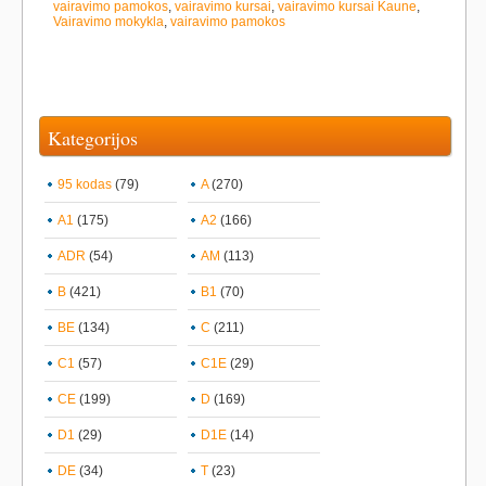
vairavimo pamokos
,
vairavimo kursai
,
vairavimo kursai Kaune
,
Vairavimo mokykla
,
vairavimo pamokos
Kategorijos
95 kodas
(79)
A
(270)
A1
(175)
A2
(166)
ADR
(54)
AM
(113)
B
(421)
B1
(70)
BE
(134)
C
(211)
C1
(57)
C1E
(29)
CE
(199)
D
(169)
D1
(29)
D1E
(14)
DE
(34)
T
(23)