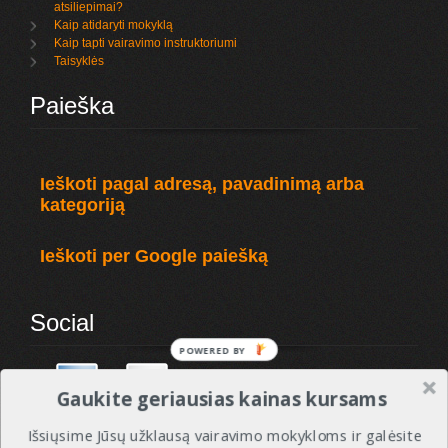
atsiliepimai?
Kaip atidaryti mokyklą
Kaip tapti vairavimo instruktoriumi
Taisyklės
Paieška
Ieškoti pagal adresą, pavadinimą arba
kategoriją
Ieškoti per Google paiešką
Social
POWERED BY
Gaukite geriausias kainas kursams
Išsiųsime Jūsų užklausą vairavimo mokykloms ir galėsite