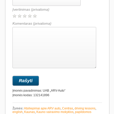
Įvertinimas
(privaloma)
Komentaras
(privaloma)
Įmonės pavadinimas: UAB „ARV-Auto“
Įmonės kodas: 132141896
Žymės:
Atsiliepimai apie ARV auto
,
Centras
,
driving lessons
,
english
,
Kaunas
,
Kauno vairavimo mokyklos
,
papildomos