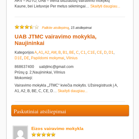
ARV – AUTO, UAB – viena didžiausių vairavimo mokyklų
Kaune, bei Lietuvoje Per metus sėkmingai…
Skaityti daugiau...
Palikite atsiliepimą
, 15 atsiliepimai
UAB JTMC vairavimo mokykla,
Naujininkai
Kategorijos
A
,
A1
,
A2
,
AM
,
B
,
B1
,
BE
,
C
,
C1
,
C1E
,
CE
,
D
,
D1
,
D1E
,
DE
,
Papildomi mokymai
,
Vilnius
868637400
uabjtmc@gmail.com
Prūsų g. 2,Naujininkai, Vilnius
Mokomieji:
Vairavimo mokykla „JTMC“ kviečia mokytis. Užsiregistruok į A,
A1, A2, B, BE, C, CE, D…
Skaityti daugiau...
Paskutiniai atsiliepimai
Eizos vairavimo mokykla