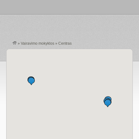
»
Vairavimo mokyklos
»
Centras