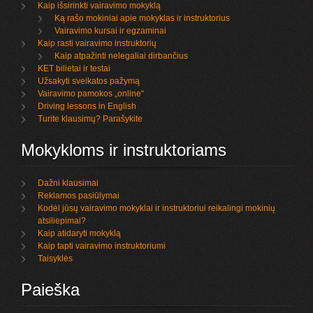
Kaip išsirinkti vairavimo mokyklą
Ką rašo mokiniai apie mokyklas ir instruktorius
Vairavimo kursai ir egzaminai
Kaip rasti vairavimo instruktorių
Kaip atpažinti nelegaliai dirbančius
KET bilietai ir testai
Užsakyti sveikatos pažymą
Vairavimo pamokos „online“
Driving lessons in English
Turite klausimų? Parašykite
Mokykloms ir instruktoriams
Dažni klausimai
Reklamos pasiūlymai
Kodėl jūsų vairavimo mokyklai ir instruktoriui reikalingi mokinių
atsiliepimai?
Kaip atidaryti mokyklą
Kaip tapti vairavimo instruktoriumi
Taisyklės
Paieška