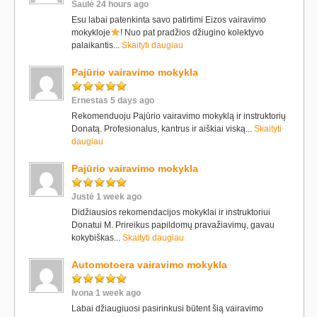
Saulė 24 hours ago
Esu labai patenkinta savo patirtimi Eizos vairavimo
mokykloje
! Nuo pat pradžios džiugino kolektyvo
palaikantis...
Skaityti daugiau
Pajūrio vairavimo mokykla
Ernestas 5 days ago
Rekomenduoju Pajūrio vairavimo mokyklą ir instruktorių
Donatą. Profesionalus, kantrus ir aiškiai viską...
Skaityti
daugiau
Pajūrio vairavimo mokykla
Justė 1 week ago
Didžiausios rekomendacijos mokyklai ir instruktoriui
Donatui M. Prireikus papildomų pravažiavimų, gavau
kokybiškas...
Skaityti daugiau
Automotoera vairavimo mokykla
Ivona 1 week ago
Labai džiaugiuosi pasirinkusi būtent šią vairavimo