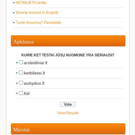
KETBILIETAI testai
Driving lessons in English
Turite klausimų? Parašykite
Apklausa
KURIE KET TESTAI JŪSŲ NUOMONE YRA GERIAUSI?
arsleidiniai.lt
ketbilietai.lt
autoplius.lt
Kiti
View Results
Miestai