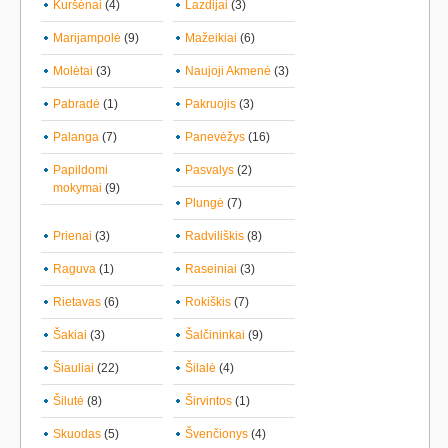
Kuršėnai
(4)
Lazdijai
(3)
Marijampolė
(9)
Mažeikiai
(6)
Molėtai
(3)
Naujoji Akmenė
(3)
Pabradė
(1)
Pakruojis
(3)
Palanga
(7)
Panevėžys
(16)
Papildomi
Pasvalys
(2)
mokymai
(9)
Plungė
(7)
Prienai
(3)
Radviliškis
(8)
Raguva
(1)
Raseiniai
(3)
Rietavas
(6)
Rokiškis
(7)
Šakiai
(3)
Šalčininkai
(9)
Šiauliai
(22)
Šilalė
(4)
Šilutė
(8)
Širvintos
(1)
Skuodas
(5)
Švenčionys
(4)