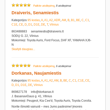
Palikite atsiliepimą
, 8 atsiliepimai
Draiveris, Senamiestis
Kategorijos
95 kodas
,
A
,
A1
,
A2
,
ADR
,
AM
,
B
,
B1
,
BE
,
C
,
C1
,
C1E
,
CE
,
D
,
D1
,
D1E
,
DE
,
T
,
Vilnius
863488883
senamiestis@draiveris.lt
SODŲ G. 22, Vilnius
Mokomieji: Toyota Auris, Ford Focus, DAF XF, YAMAHA XJ6-
N
Skaityti daugiau...
Palikite atsiliepimą
, 6 atsiliepimai
Dorkanas, Naujamiestis
Kategorijos
95 kodas
,
A
,
A1
,
A2
,
AM
,
B
,
BE
,
C
,
C1
,
C1E
,
CE
,
D
,
D1
,
D1E
,
DE
,
Vilnius
869827178
info@dorkanas.lt
J. Basanavičiaus g. 41, VIlnius
Mokomieji: Peugeot, Kia Cee'd, Toyota Auris, Toyota Corolla.
Norite išmokti vairuoti – mes Jums padėsime! Įmonės