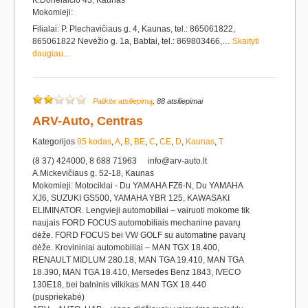
K.Donelaičio 43, Kaunas
Mokomieji:
Filialai: P. Plechavičiaus g. 4, Kaunas, tel.: 865061822,
865061822 Nevėžio g. 1a, Babtai, tel.: 869803466,…
Skaityti
daugiau...
Palikite atsiliepimą
, 88 atsiliepimai
ARV-Auto, Centras
Kategorijos
95 kodas
,
A
,
B
,
BE
,
C
,
CE
,
D
,
Kaunas
,
T
(8 37) 424000, 8 688 71963
info@arv-auto.lt
A.Mickevičiaus g. 52-18, Kaunas
Mokomieji: Motociklai - Du YAMAHA FZ6-N, Du YAMAHA
XJ6, SUZUKI GS500, YAMAHA YBR 125, KAWASAKI
ELIMINATOR. Lengvieji automobiliai – vairuoti mokome tik
naujais FORD FOCUS automobiliais mechanine pavarų
dėže. FORD FOCUS bei VW GOLF su automatine pavarų
dėže. Krovininiai automobiliai – MAN TGX 18.400,
RENAULT MIDLUM 280.18, MAN TGA 19.410, MAN TGA
18.390, MAN TGA 18.410, Mersedes Benz 1843, IVECO
130E18, bei balninis vilkikas MAN TGX 18.440
(puspriekabė)