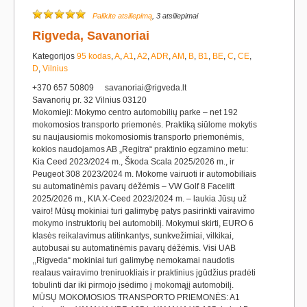
Palikite atsiliepimą
, 3 atsiliepimai
Rigveda, Savanoriai
Kategorijos
95 kodas
,
A
,
A1
,
A2
,
ADR
,
AM
,
B
,
B1
,
BE
,
C
,
CE
,
D
,
Vilnius
+370 657 50809
savanoriai@rigveda.lt
Savanorių pr. 32 Vilnius 03120
Mokomieji: Mokymo centro automobilių parke – net 192
mokomosios transporto priemonės. Praktiką siūlome mokytis
su naujausiomis mokomosiomis transporto priemonėmis,
kokios naudojamos AB „Regitra“ praktinio egzamino metu:
Kia Ceed 2023/2024 m., Škoda Scala 2025/2026 m., ir
Peugeot 308 2023/2024 m. Mokome vairuoti ir automobiliais
su automatinėmis pavarų dėžėmis – VW Golf 8 Facelift
2025/2026 m., KIA X-Ceed 2023/2024 m. – laukia Jūsų už
vairo! Mūsų mokiniai turi galimybę patys pasirinkti vairavimo
mokymo instruktorių bei automobilį. Mokymui skirti, EURO 6
klasės reikalavimus atitinkantys, sunkvežimiai, vilkikai,
autobusai su automatinėmis pavarų dėžėmis. Visi UAB
,,Rigveda“ mokiniai turi galimybę nemokamai naudotis
realaus vairavimo treniruokliais ir praktinius įgūdžius pradėti
tobulinti dar iki pirmojo įsėdimo į mokomąjį automobilį.
MŪSŲ MOKOMOSIOS TRANSPORTO PRIEMONĖS: A1