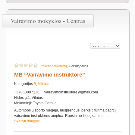
Vairavimo mokyklos - Centras
Palikite atsiliepimą
, 1 atsiliepimas
MB “Vairavimo instruktorė”
Kategorijos
B
,
Vilnius
+37060807236
vairavimoinstruktore@gmail.com
Nidos g.1, Vilnius
Mokomieji: Toyota Corolla
Automobilių sporto mėgėja, nusprendusi perkelti turimą patirtį į
vairavimo instruktorės amplua. Ruošia ne tik egzaminui,…
Skaityti daugiau...