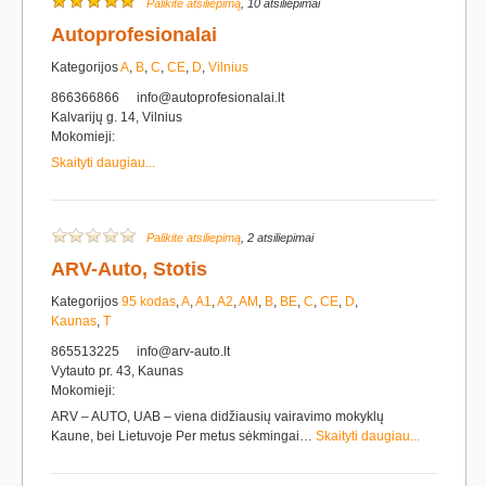
Palikite atsiliepimą
, 10 atsiliepimai
Autoprofesionalai
Kategorijos
A
,
B
,
C
,
CE
,
D
,
Vilnius
866366866
info@autoprofesionalai.lt
Kalvarijų g. 14, Vilnius
Mokomieji:
Skaityti daugiau...
Palikite atsiliepimą
, 2 atsiliepimai
ARV-Auto, Stotis
Kategorijos
95 kodas
,
A
,
A1
,
A2
,
AM
,
B
,
BE
,
C
,
CE
,
D
,
Kaunas
,
T
865513225
info@arv-auto.lt
Vytauto pr. 43, Kaunas
Mokomieji:
ARV – AUTO, UAB – viena didžiausių vairavimo mokyklų
Kaune, bei Lietuvoje Per metus sėkmingai…
Skaityti daugiau...