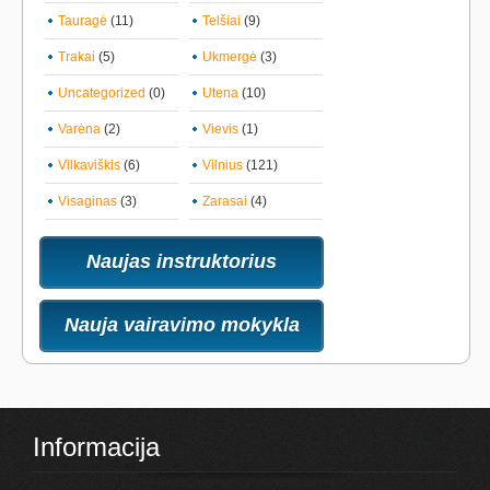
Tauragė
(11)
Telšiai
(9)
Trakai
(5)
Ukmergė
(3)
Uncategorized
(0)
Utena
(10)
Varėna
(2)
Vievis
(1)
Vilkaviškis
(6)
Vilnius
(121)
Visaginas
(3)
Zarasai
(4)
Naujas instruktorius
Nauja vairavimo mokykla
Informacija