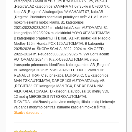
kategorijos YAMAHA YBR 125 ir YAMAHA YS 125, kaip AB
„Regitra“. A2 kategorijos YAMAHA MT 07 35kw ir CF300 NK,
kaip AB „Regitra“. A kategorijos YAMAHA MT 07, kaip AB
„Regitra“. Priekabos specialiai pritaikytos vežti A1, A2, A kat.
mokomiesiems motociklams. B1 kategorijos
2021/2022/2023/2024 m. elektriniai Aixam AUTOMATAI. B1
kategorijos 2023/2024 m. elektriniai YOYO XEV AUTOMATAI.
B kategorijos praplėtimui iš B kat. į A1 kat. motociklai Piaggio
Medley 125 ir Honda PCX 125 AUTOMATAI. B kategorija
2025/2026 m. ŠKODA SCALA, 2022–2024 m. KIA CEED,
2022–2024 m. Peugeot 308, 2025/2026 m. VW Golf Facelift
AUTOMATAI; 2024 m. Kia X-Ceed AUTOMATAI, visos
transporto priemonės identiškos kaip egzamine AB „Regitra“.
BE kategorija 2026 m. VW CARAVELE, OPEL VIVARO ir
RENAULT TRAFIC su priekaba TAURAS. C, CE kategorijos
MAN TGX AUTOMATAI; DAF XF 105 AUTOMATAI kaip AB
„REGITRA“. CE kategorija MAN TGX, DAF XF BALNINIAI
VILKIKAI AUTOMATAI. D kategorija autobusai 10 metrų VDL
12 metrų MERSEDES INTEGRO AUTOMATAI.
RIGVEDA – didžiausią vairavimo mokyklų filialų tinklą Lietuvoje
valdantis mokymo centras, kuriame kasdien mokosi šimtai…
Skaityti daugiau...