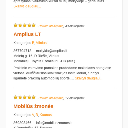
aprašymas: Vairavimo kursai mūsų mokykloje – geriausias…
Skaityti daugiau...
Palikite atsiliepimą
, 43 atsiliepimai
Amplius LT
Kategorijos
B
,
Vilnius
867704718
mokykla@amplius.lt
Molėtų g. 16, D.Riešė, Vilnius
Mokomieji: Toyota Corolla ir C-HR (aut.)
Praktinio vairavimo pamokas pradedame mokiniams patogiose
vietose. Aukščiausios kvalifikacijos instruktoriai, turintys
ilgametę praktiką automobilių sporte.…
Skaityti daugiau...
Palikite atsiliepimą
, 17 atsiliepimai
Mobilūs žmonės
Kategorijos
A
,
B
,
Kaunas
869803466
info@mobiluszmones.lt