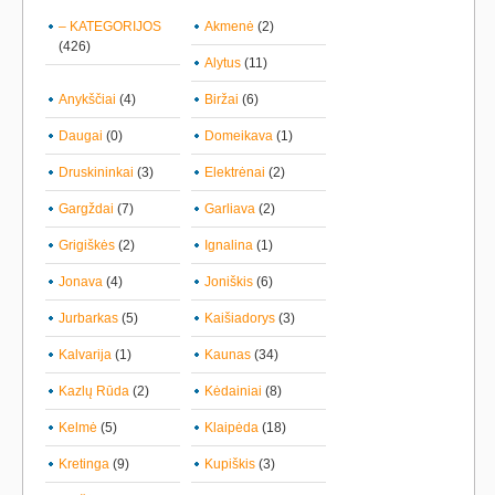
– KATEGORIJOS
Akmenė
(2)
(426)
Alytus
(11)
Anykščiai
(4)
Biržai
(6)
Daugai
(0)
Domeikava
(1)
Druskininkai
(3)
Elektrėnai
(2)
Gargždai
(7)
Garliava
(2)
Grigiškės
(2)
Ignalina
(1)
Jonava
(4)
Joniškis
(6)
Jurbarkas
(5)
Kaišiadorys
(3)
Kalvarija
(1)
Kaunas
(34)
Kazlų Rūda
(2)
Kėdainiai
(8)
Kelmė
(5)
Klaipėda
(18)
Kretinga
(9)
Kupiškis
(3)