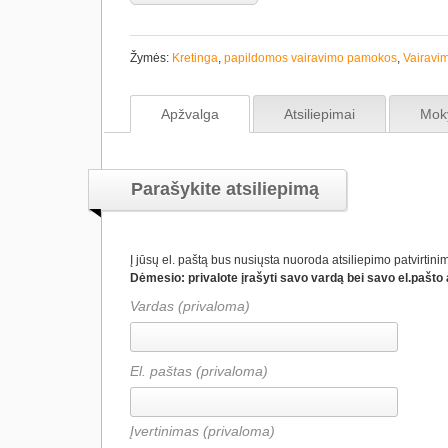
Žymės:
Kretinga
,
papildomos vairavimo pamokos
,
Vairavim
Apžvalga
Atsiliepimai
Mok
Parašykite atsiliepimą
Į jūsų el. paštą bus nusiųsta nuoroda atsiliepimo patvirtinim
Dėmesio: privalote įrašyti savo vardą bei savo el.pašto a
Vardas (privaloma)
El. paštas (privaloma)
Įvertinimas
(privaloma)