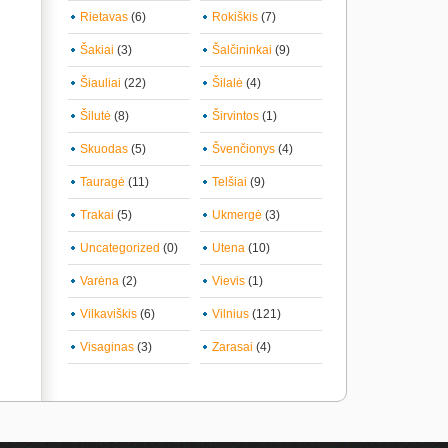
Rietavas
(6)
Rokiškis
(7)
Šakiai
(3)
Šalčininkai
(9)
Šiauliai
(22)
Šilalė
(4)
Šilutė
(8)
Širvintos
(1)
Skuodas
(5)
Švenčionys
(4)
Tauragė
(11)
Telšiai
(9)
Trakai
(5)
Ukmergė
(3)
Uncategorized
(0)
Utena
(10)
Varėna
(2)
Vievis
(1)
Vilkaviškis
(6)
Vilnius
(121)
Visaginas
(3)
Zarasai
(4)