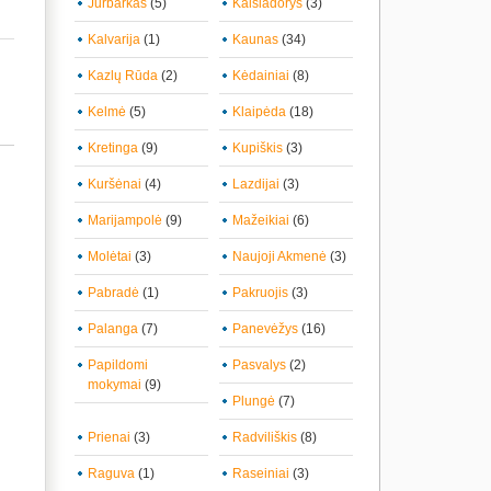
Jurbarkas
(5)
Kaišiadorys
(3)
Kalvarija
(1)
Kaunas
(34)
Kazlų Rūda
(2)
Kėdainiai
(8)
Kelmė
(5)
Klaipėda
(18)
Kretinga
(9)
Kupiškis
(3)
Kuršėnai
(4)
Lazdijai
(3)
Marijampolė
(9)
Mažeikiai
(6)
Molėtai
(3)
Naujoji Akmenė
(3)
Pabradė
(1)
Pakruojis
(3)
Palanga
(7)
Panevėžys
(16)
Papildomi
Pasvalys
(2)
mokymai
(9)
Plungė
(7)
Prienai
(3)
Radviliškis
(8)
Raguva
(1)
Raseiniai
(3)