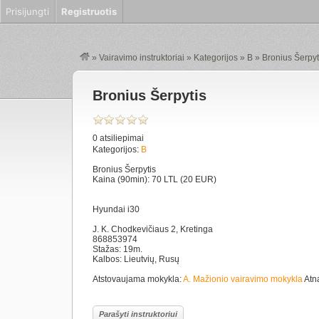
Prisijungti
Registruotis
»
Vairavimo instruktoriai
»
Kategorijos
»
B
»
Bronius Šerpyt
Bronius Šerpytis
0 atsiliepimai
Kategorijos:
B
Bronius Šerpytis
Kaina (90min): 70 LTL (20 EUR)
Hyundai i30
J. K. Chodkevičiaus 2, Kretinga
868853974
Stažas: 19m.
Kalbos: Lieutvių, Rusų
Atstovaujama mokykla:
A. Mažionio vairavimo mokykla
Atna
Parašyti instruktoriui