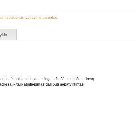
o instruktorius
,
vairavimo pamokos
ykla
ui, todėl patikrinkite, ar teisingai užrašėte el.pašto adresą
dresą, kitaip atsiliepimas gali būti nepatvirtintas