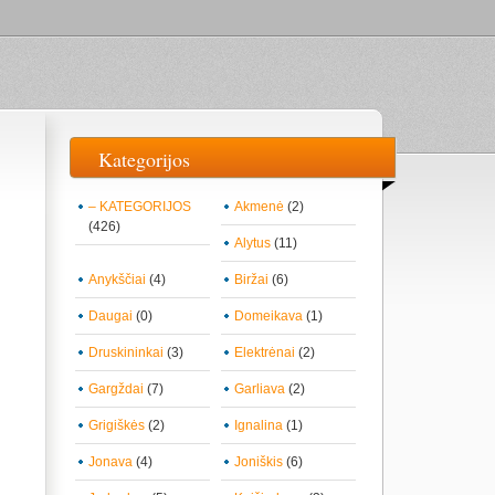
Kategorijos
– KATEGORIJOS
Akmenė
(2)
(426)
Alytus
(11)
Anykščiai
(4)
Biržai
(6)
Daugai
(0)
Domeikava
(1)
Druskininkai
(3)
Elektrėnai
(2)
Gargždai
(7)
Garliava
(2)
Grigiškės
(2)
Ignalina
(1)
Jonava
(4)
Joniškis
(6)