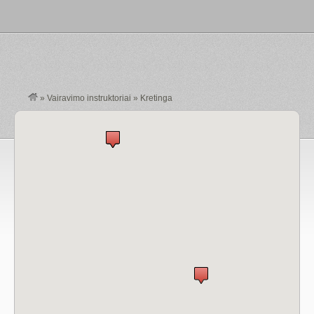
»
Vairavimo instruktoriai
»
Kretinga