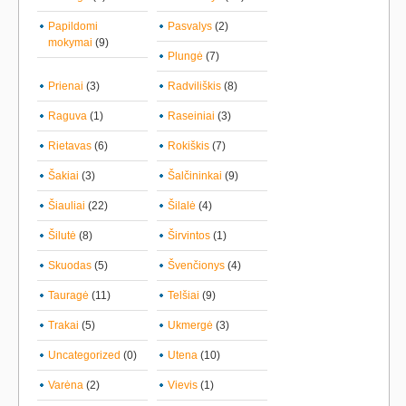
Papildomi
Pasvalys
(2)
mokymai
(9)
Plungė
(7)
Prienai
(3)
Radviliškis
(8)
Raguva
(1)
Raseiniai
(3)
Rietavas
(6)
Rokiškis
(7)
Šakiai
(3)
Šalčininkai
(9)
Šiauliai
(22)
Šilalė
(4)
Šilutė
(8)
Širvintos
(1)
Skuodas
(5)
Švenčionys
(4)
Tauragė
(11)
Telšiai
(9)
Trakai
(5)
Ukmergė
(3)
Uncategorized
(0)
Utena
(10)
Varėna
(2)
Vievis
(1)