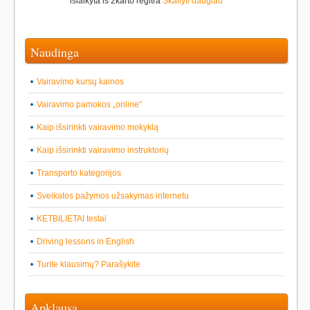
išlaikyta iš 2karto regitra
Skaityti daugiau
Naudinga
Vairavimo kursų kainos
Vairavimo pamokos „online“
Kaip išsirinkti vairavimo mokyklą
Kaip išsirinkti vairavimo instruktorių
Transporto kategorijos
Sveikatos pažymos užsakymas internetu
KETBILIETAI testai
Driving lessons in English
Turite klausimų? Parašykite
Apklausa