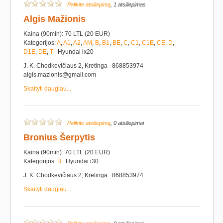
Palikite atsiliepimą
, 1 atsiliepimas
Algis Mažionis
Kaina (90min): 70 LTL (20 EUR)
Kategorijos:
A
,
A1
,
A2
,
AM
,
B
,
B1
,
BE
,
C
,
C1
,
C1E
,
CE
,
D
,
D1E
,
DE
,
T
Hyundai ix20
J. K. Chodkevičiaus 2, Kretinga 868853974
algis.mazionis@gmail.com
Skaityti daugiau...
Palikite atsiliepimą
, 0 atsiliepimai
Bronius Šerpytis
Kaina (90min): 70 LTL (20 EUR)
Kategorijos:
B
Hyundai i30
J. K. Chodkevičiaus 2, Kretinga 868853974
Skaityti daugiau...