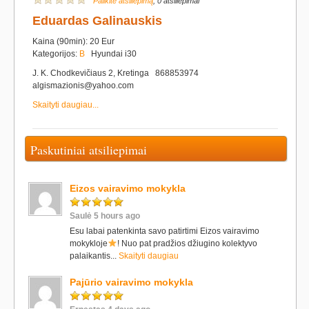
Palikite atsiliepimą
, 0 atsiliepimai
Eduardas Galinauskis
Kaina (90min): 20 Eur
Kategorijos:
B
Hyundai i30
J. K. Chodkevičiaus 2, Kretinga 868853974
algismazionis@yahoo.com
Skaityti daugiau...
Paskutiniai atsiliepimai
Eizos vairavimo mokykla
Saulė 5 hours ago
Esu labai patenkinta savo patirtimi Eizos vairavimo
mokykloje
! Nuo pat pradžios džiugino kolektyvo
palaikantis...
Skaityti daugiau
Pajūrio vairavimo mokykla