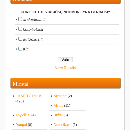
KURIE KET TESTAI JŪSŲ NUOMONE YRA GERIAUSI?
arsleidiniai.lt
ketbilietai.lt
autoplius.lt
Kiti
View Results
Miestai
– KATEGORIJOS
Akmenė
(2)
(426)
Alytus
(11)
Anykščiai
(4)
Biržai
(6)
Daugai
(0)
Domeikava
(1)