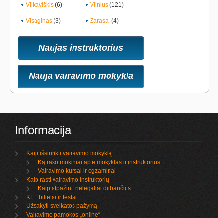
Vilkaviškis
(6)
Vilnius
(121)
Visaginas
(3)
Zarasai
(4)
Naujas instruktorius
Nauja vairavimo mokykla
Informacija
Kaip išsirinkti vairavimo mokyklą
Ką rašo mokiniai apie mokyklas ir instruktorius
Vairavimo kursai ir egzaminai
Kaip rasti vairavimo instruktorių
Kaip atpažinti nelegaliai dirbančius
KET bilietai ir testai
Užsakyti sveikatos pažymą
Vairavimo pamokos „online“