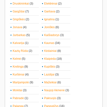
Druskininkai
(3)
Elektrėnai
(2)
Gargždai
(7)
Garliava
(2)
Grigiškės
(2)
Ignalina
(1)
Jonava
(4)
Joniškis
(6)
Jurbarkas
(5)
Kaišiadorys
(3)
Kalvarija
(1)
Kaunas
(34)
Kazlų Rūda
(2)
Kėdainiai
(8)
Kelmė
(5)
Klaipėda
(18)
Kretinga
(9)
Kupiškis
(3)
Kuršėnai
(4)
Lazdijai
(3)
Marijampolė
(9)
Mažeikiai
(6)
Molėtai
(3)
Naujoji Akmenė
(3)
Pabradė
(1)
Pakruojis
(3)
Palanga
(7)
Panevėžys
(16)