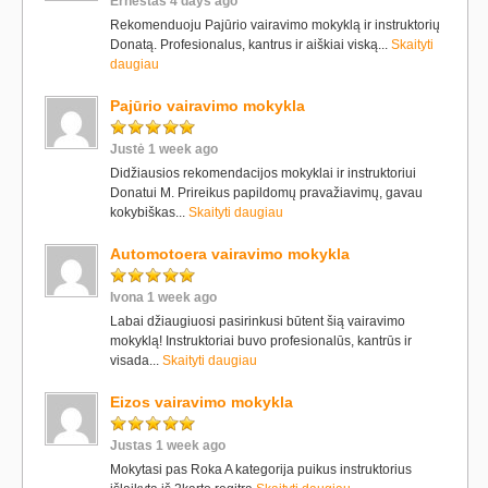
Ernestas 4 days ago
Rekomenduoju Pajūrio vairavimo mokyklą ir instruktorių
Donatą. Profesionalus, kantrus ir aiškiai viską...
Skaityti
daugiau
Pajūrio vairavimo mokykla
Justė 1 week ago
Didžiausios rekomendacijos mokyklai ir instruktoriui
Donatui M. Prireikus papildomų pravažiavimų, gavau
kokybiškas...
Skaityti daugiau
Automotoera vairavimo mokykla
Ivona 1 week ago
Labai džiaugiuosi pasirinkusi būtent šią vairavimo
mokyklą! Instruktoriai buvo profesionalūs, kantrūs ir
visada...
Skaityti daugiau
Eizos vairavimo mokykla
Justas 1 week ago
Mokytasi pas Roka A kategorija puikus instruktorius