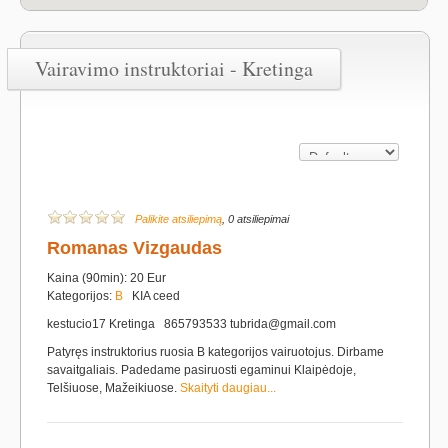
Vairavimo instruktoriai - Kretinga
Palikite atsiliepimą
, 0 atsiliepimai
Romanas Vizgaudas
Kaina (90min): 20 Eur
Kategorijos:
B
KIA ceed
kestucio17 Kretinga 865793533 tubrida@gmail.com
Patyręs instruktorius ruosia B kategorijos vairuotojus. Dirbame
savaitgaliais. Padedame pasiruosti egaminui Klaipėdoje,
Telšiuose, Mažeikiuose.
Skaityti daugiau...