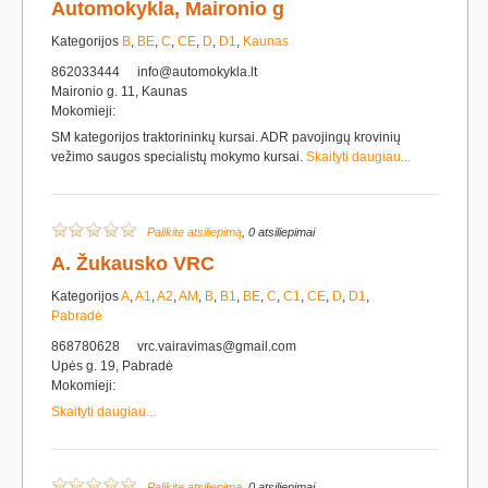
Automokykla, Maironio g
Kategorijos
B
,
BE
,
C
,
CE
,
D
,
D1
,
Kaunas
862033444
info@automokykla.lt
Maironio g. 11, Kaunas
Mokomieji:
SM kategorijos traktorininkų kursai. ADR pavojingų krovinių
vežimo saugos specialistų mokymo kursai.
Skaityti daugiau...
Palikite atsiliepimą
, 0 atsiliepimai
A. Žukausko VRC
Kategorijos
A
,
A1
,
A2
,
AM
,
B
,
B1
,
BE
,
C
,
C1
,
CE
,
D
,
D1
,
Pabradė
868780628
vrc.vairavimas@gmail.com
Upės g. 19, Pabradė
Mokomieji:
Skaityti daugiau...
Palikite atsiliepimą
, 0 atsiliepimai