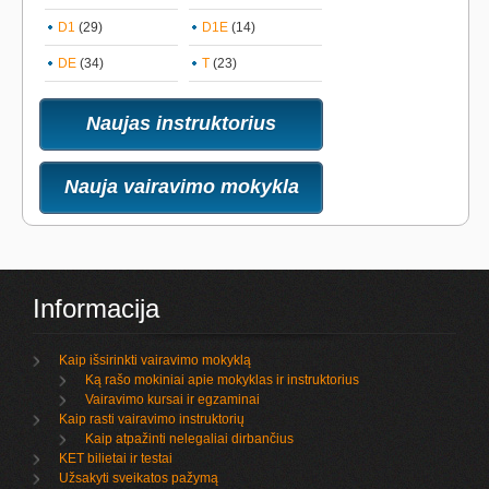
D1
(29)
D1E
(14)
DE
(34)
T
(23)
Naujas instruktorius
Nauja vairavimo mokykla
Informacija
Kaip išsirinkti vairavimo mokyklą
Ką rašo mokiniai apie mokyklas ir instruktorius
Vairavimo kursai ir egzaminai
Kaip rasti vairavimo instruktorių
Kaip atpažinti nelegaliai dirbančius
KET bilietai ir testai
Užsakyti sveikatos pažymą