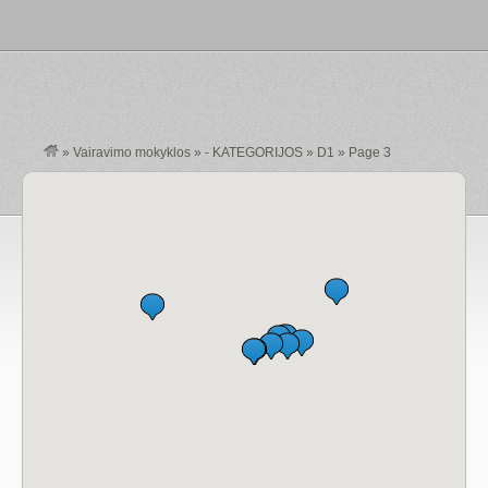
»
Vairavimo mokyklos
»
- KATEGORIJOS
»
D1
»
Page 3