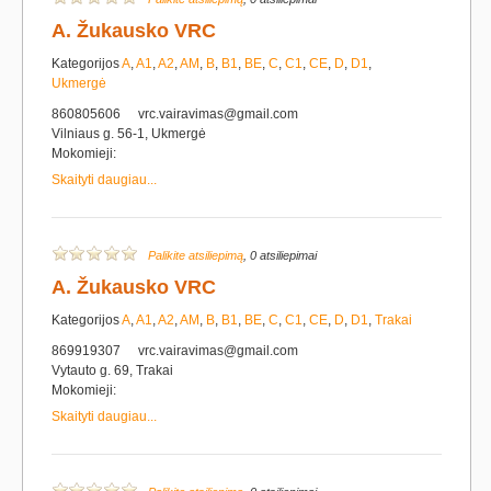
A. Žukausko VRC
Kategorijos
A
,
A1
,
A2
,
AM
,
B
,
B1
,
BE
,
C
,
C1
,
CE
,
D
,
D1
,
Ukmergė
860805606
vrc.vairavimas@gmail.com
Vilniaus g. 56-1, Ukmergė
Mokomieji:
Skaityti daugiau...
Palikite atsiliepimą
, 0 atsiliepimai
A. Žukausko VRC
Kategorijos
A
,
A1
,
A2
,
AM
,
B
,
B1
,
BE
,
C
,
C1
,
CE
,
D
,
D1
,
Trakai
869919307
vrc.vairavimas@gmail.com
Vytauto g. 69, Trakai
Mokomieji:
Skaityti daugiau...