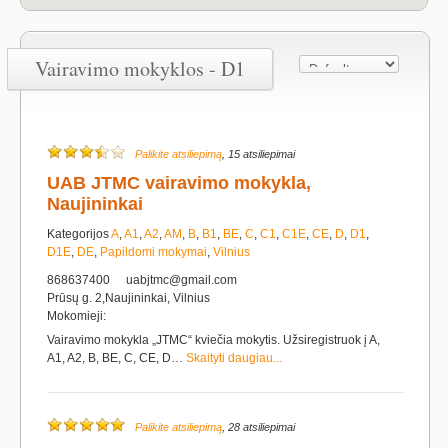
Vairavimo mokyklos - D1
Palikite atsiliepimą
, 15 atsiliepimai
UAB JTMC vairavimo mokykla,
Naujininkai
Kategorijos
A
,
A1
,
A2
,
AM
,
B
,
B1
,
BE
,
C
,
C1
,
C1E
,
CE
,
D
,
D1
,
D1E
,
DE
,
Papildomi mokymai
,
Vilnius
868637400
uabjtmc@gmail.com
Prūsų g. 2,Naujininkai, Vilnius
Mokomieji:
Vairavimo mokykla „JTMC“ kviečia mokytis. Užsiregistruok į A,
A1, A2, B, BE, C, CE, D…
Skaityti daugiau...
Palikite atsiliepimą
, 28 atsiliepimai