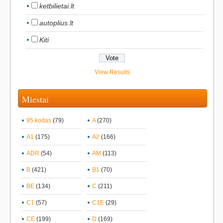
ketbilietai.lt
autoplius.lt
Kiti
View Results
Miestai
95 kodas
(79)
A
(270)
A1
(175)
A2
(166)
ADR
(54)
AM
(113)
B
(421)
B1
(70)
BE
(134)
C
(211)
C1
(57)
C1E
(29)
CE
(199)
D
(169)