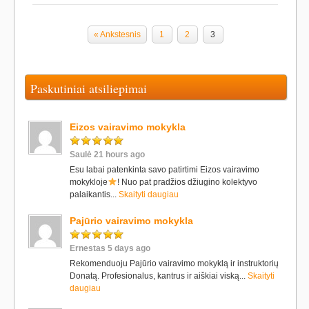
« Ankstesnis
1
2
3
Paskutiniai atsiliepimai
Eizos vairavimo mokykla
Saulė 21 hours ago
Esu labai patenkinta savo patirtimi Eizos vairavimo
mokykloje
! Nuo pat pradžios džiugino kolektyvo
palaikantis...
Skaityti daugiau
Pajūrio vairavimo mokykla
Ernestas 5 days ago
Rekomenduoju Pajūrio vairavimo mokyklą ir instruktorių
Donatą. Profesionalus, kantrus ir aiškiai viską...
Skaityti
daugiau