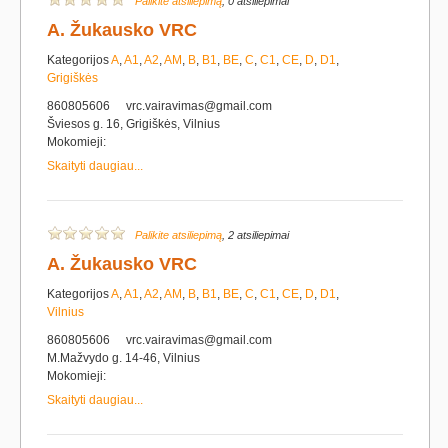
Palikite atsiliepimą
, 0 atsiliepimai
A. Žukausko VRC
Kategorijos
A
,
A1
,
A2
,
AM
,
B
,
B1
,
BE
,
C
,
C1
,
CE
,
D
,
D1
,
Grigiškės
860805606
vrc.vairavimas@gmail.com
Šviesos g. 16, Grigiškės, Vilnius
Mokomieji:
Skaityti daugiau...
Palikite atsiliepimą
, 2 atsiliepimai
A. Žukausko VRC
Kategorijos
A
,
A1
,
A2
,
AM
,
B
,
B1
,
BE
,
C
,
C1
,
CE
,
D
,
D1
,
Vilnius
860805606
vrc.vairavimas@gmail.com
M.Mažvydo g. 14-46, Vilnius
Mokomieji:
Skaityti daugiau...