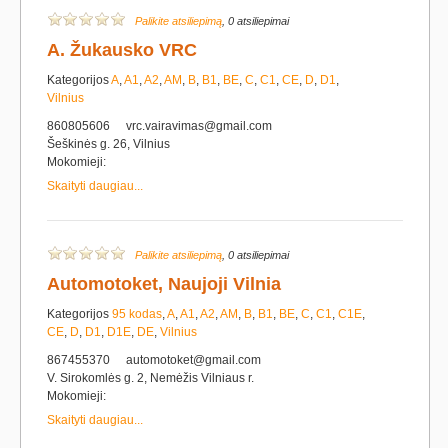
Palikite atsiliepimą
, 0 atsiliepimai
A. Žukausko VRC
Kategorijos
A
,
A1
,
A2
,
AM
,
B
,
B1
,
BE
,
C
,
C1
,
CE
,
D
,
D1
,
Vilnius
860805606
vrc.vairavimas@gmail.com
Šeškinės g. 26, Vilnius
Mokomieji:
Skaityti daugiau...
Palikite atsiliepimą
, 0 atsiliepimai
Automotoket, Naujoji Vilnia
Kategorijos
95 kodas
,
A
,
A1
,
A2
,
AM
,
B
,
B1
,
BE
,
C
,
C1
,
C1E
,
CE
,
D
,
D1
,
D1E
,
DE
,
Vilnius
867455370
automotoket@gmail.com
V. Sirokomlės g. 2, Nemėžis Vilniaus r.
Mokomieji:
Skaityti daugiau...