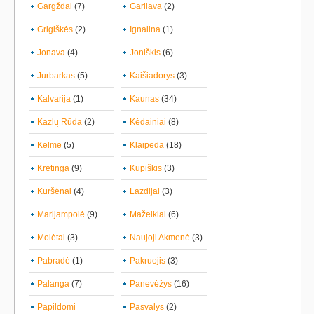
Gargždai
(7)
Garliava
(2)
Grigiškės
(2)
Ignalina
(1)
Jonava
(4)
Joniškis
(6)
Jurbarkas
(5)
Kaišiadorys
(3)
Kalvarija
(1)
Kaunas
(34)
Kazlų Rūda
(2)
Kėdainiai
(8)
Kelmė
(5)
Klaipėda
(18)
Kretinga
(9)
Kupiškis
(3)
Kuršėnai
(4)
Lazdijai
(3)
Marijampolė
(9)
Mažeikiai
(6)
Molėtai
(3)
Naujoji Akmenė
(3)
Pabradė
(1)
Pakruojis
(3)
Palanga
(7)
Panevėžys
(16)
Papildomi
Pasvalys
(2)