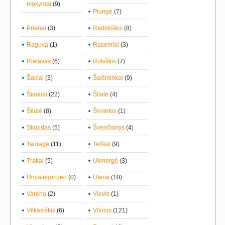
mokymai
(9)
Plungė
(7)
Prienai
(3)
Radviliškis
(8)
Raguva
(1)
Raseiniai
(3)
Rietavas
(6)
Rokiškis
(7)
Šakiai
(3)
Šalčininkai
(9)
Šiauliai
(22)
Šilalė
(4)
Šilutė
(8)
Širvintos
(1)
Skuodas
(5)
Švenčionys
(4)
Tauragė
(11)
Telšiai
(9)
Trakai
(5)
Ukmergė
(3)
Uncategorized
(0)
Utena
(10)
Varėna
(2)
Vievis
(1)
Vilkaviškis
(6)
Vilnius
(121)