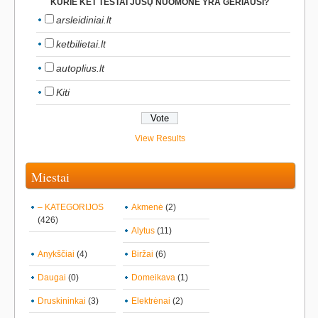
KURIE KET TESTAI JŪSŲ NUOMONE YRA GERIAUSI?
arsleidiniai.lt
ketbilietai.lt
autoplius.lt
Kiti
View Results
Miestai
– KATEGORIJOS
Akmenė
(2)
(426)
Alytus
(11)
Anykščiai
(4)
Biržai
(6)
Daugai
(0)
Domeikava
(1)
Druskininkai
(3)
Elektrėnai
(2)