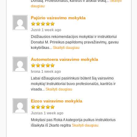
Donatą. Profesionalus, kantrus ir aiškiai viską...
Skaityti
daugiau
Pajūrio vairavimo mokykla
Justė 1 week ago
Didžiausios rekomendacijos mokyklai ir instruktoriui
Donatui M. Prireikus papildomų pravažiavimų, gavau
kokybiškas...
Skaityti daugiau
Automotoera vairavimo mokykla
Ivona 1 week ago
Labai džiaugiuosi pasirinkusi būtent šią vairavimo
mokyklą! Instruktoriai buvo profesionalūs, kantrūs ir
visada...
Skaityti daugiau
Eizos vairavimo mokykla
Justas 1 week ago
Mokytasi pas Roka A kategorija puikus instruktorius
išlaikyta iš 2karto regitra
Skaityti daugiau