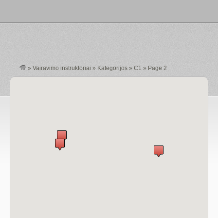
»
Vairavimo instruktoriai
»
Kategorijos
»
C1
»
Page 2