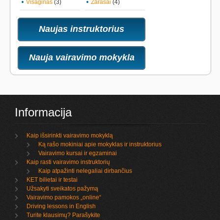
Visaginas
(3)
Zarasai
(4)
Naujas instruktorius
Nauja vairavimo mokykla
Informacija
Kaip išsirinkti vairavimo mokyklą
Ką rašo mokiniai apie mokyklas ir instruktorius
Vairavimo kursai ir egzaminai
Kaip rasti vairavimo instruktorių
Kaip atpažinti nelegaliai dirbančius
KET bilietai ir testai
Užsakyti sveikatos pažymą
Vairavimo pamokos „online“
Driving lessons in English
Turite klausimų? Parašykite