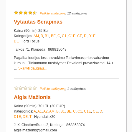
Palikite atsiliepimą
, 12 atsiliepimai
Vytautas Serapinas
Kaina (90min): 25 Eur
Kategorijos:
AM
,
B
,
B1
,
BE
,
C
,
C1
,
C1E
,
CE
,
D
,
D1E
,
DE
Ford Focus
Taikos 71, Klaipeda 869815048
Pagalba teorijos testu suvokime Testavimas pries vairavimo
kursus – Tinkamumo nustatymas Privalomi pravaziavimai 14 +
…
Skaityti daugiau...
Palikite atsiliepimą
, 1 atsiliepimas
Algis Mažionis
Kaina (90min): 70 LTL (20 EUR)
Kategorijos:
A
,
A1
,
A2
,
AM
,
B
,
B1
,
BE
,
C
,
C1
,
C1E
,
CE
,
D
,
D1E
,
DE
,
T
Hyundai ix20
J. K. Chodkevičiaus 2, Kretinga 868853974
algis.mazionis@gmail.com