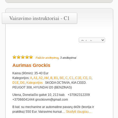
Vairavimo instruktoriai - C1
Palikite atsiliepimą
, 3 atsiliepimai
Aurimas Grockis
Kaina (90min): 35-40 Eur
Kategorijos:
A
,
A1
,
A2
,
AM
,
B
,
B1
,
BE
,
C
,
C1
,
C1E
,
CE
,
D
,
D1E
,
DE
,
Kategorijos
SKODA OCTAVIA, KIA CEED.
PEUGOT 308, HYUNDAI I20 (BENZINAS)
Utena, Donelaičio gatvė 10, 213 kab. +37062312209
+37066041444 grockiovm@gmail.com
B kat. su mechanine ar automatine pavarų dėžė (teorija ir
praktika) 550 Eur. Vairavimo kursai…
Skaityti daugiau...