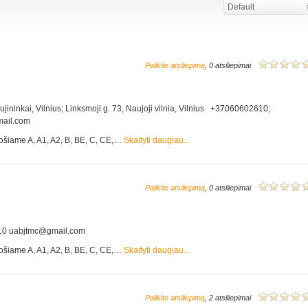
Default
Palikite atsiliepimą
, 0 atsiliepimai
aujininkai, Vilnius; Linksmoji g. 73, Naujoji vilnia, Vilnius +37060602610;
ail.com
ošiame A, A1, A2, B, BE, C, CE,…
Skaityti daugiau...
Palikite atsiliepimą
, 0 atsiliepimai
610 uabjtmc@gmail.com
ošiame A, A1, A2, B, BE, C, CE,…
Skaityti daugiau...
Palikite atsiliepimą
, 2 atsiliepimai