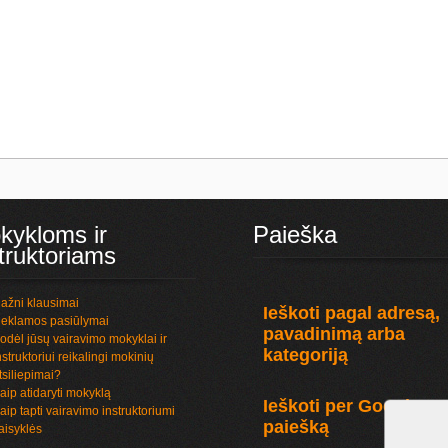
kykloms ir
Paieška
truktoriams
ažni klausimai
Ieškoti pagal adresą,
eklamos pasiūlymai
pavadinimą arba
odėl jūsų vairavimo mokyklai ir
kategoriją
nstruktoriui reikalingi mokinių
tsiliepimai?
aip atidaryti mokyklą
Ieškoti per Google
aip tapti vairavimo instruktoriumi
paiešką
aisyklės