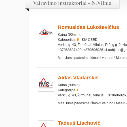
Vairavimo instruktoriai - N.Vilnia
Romualdas Lukoševičius
Kaina (90min):
Kategorijos:
B
KIA CEED
Verkių g. 43, Žirmūnai, Vilnius; Prūsų g. 2, N
+37068637400, +37060602614 uabjtmc@gm
Mes Jums padėsime išmokti vairuoti ! Mes ru
Aldas Vladarskis
Kaina (90min):
Kategorijos:
B
Verkių g. 43, Žirmūnai, Vilnius +37060602
Mes Jums padėsime išmokti vairuoti ! Mes ru
Tadeuš Liachovič