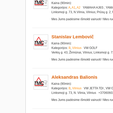
Kaina (90min):
Kategorijos:
A
,
A1
,
A2
YAMAHA HJ6S ; YAMA
Linksmoji g. 73, N.Vilnia, Vilnius; Prūsų g
Mes Jums padėsime išmokti vairuoti ! Mes ru
Stanislav Lembovič
Kaina (90min):
Kategorijos:
B
,
Vilnius
VW GOLF
Verkių g. 43, Žirmūnai, Vilnius; Linksmoji 
Mes Jums padėsime išmokti vairuoti ! Mes ru
Aleksandras Balionis
Kaina (90min):
Kategorijos:
B
,
Vilnius
VW JETTA TDI ; VW 
Linksmoji g. 73, N. Vilnia, Vilnius +3706
Mes Jums padėsime išmokti vairuoti ! Mes ru