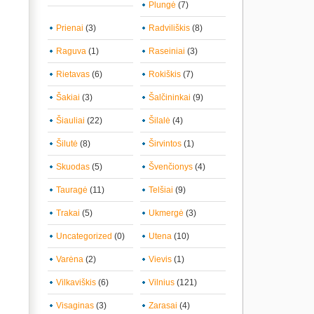
Plungė
(7)
Prienai
(3)
Radviliškis
(8)
Raguva
(1)
Raseiniai
(3)
Rietavas
(6)
Rokiškis
(7)
Šakiai
(3)
Šalčininkai
(9)
Šiauliai
(22)
Šilalė
(4)
Šilutė
(8)
Širvintos
(1)
Skuodas
(5)
Švenčionys
(4)
Tauragė
(11)
Telšiai
(9)
Trakai
(5)
Ukmergė
(3)
Uncategorized
(0)
Utena
(10)
Varėna
(2)
Vievis
(1)
Vilkaviškis
(6)
Vilnius
(121)
Visaginas
(3)
Zarasai
(4)