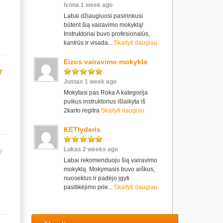
Ivona 1 week ago
Labai džiaugiuosi pasirinkusi
būtent šią vairavimo mokyklą!
Instruktoriai buvo profesionalūs,
kantrūs ir visada...
Skaityti daugiau
Eizos vairavimo mokykla
Justas 1 week ago
Mokytasi pas Roka A kategorija
puikus instruktorius išlaikyta iš
2karto regitra
Skaityti daugiau
KETlyderis
Lukas 2 weeks ago
Labai rekomenduoju šią vairavimo
mokyklą. Mokymasis buvo aiškus,
nuoseklus ir padėjo įgyti
pasitikėjimo prie...
Skaityti daugiau