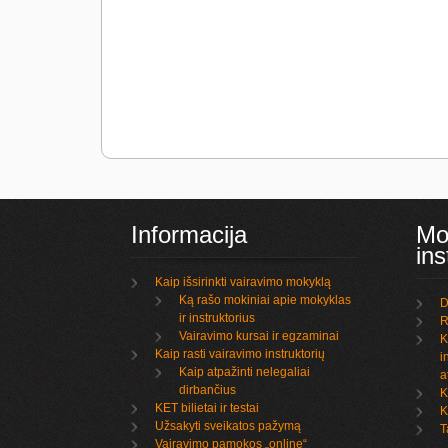
Informacija
Mo
ins
Kaip išsirinkti vairavimo mokyklą
Ką rašo mokiniai apie mokyklas
D
ir instruktorius
R
Vairavimo kursai ir egzaminai
K
Kaip rasti vairavimo instruktorių
i
Kaip atpažinti nelegaliai
a
dirbančius
K
KET bilietai ir testai
K
Užsakyti sveikatos pažymą
T
Vairavimo pamokos „online“