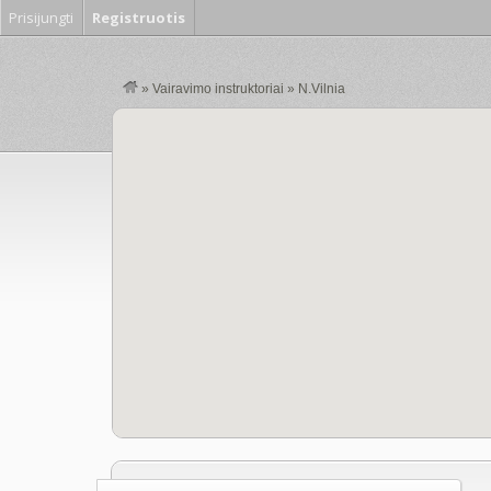
Prisijungti
Registruotis
»
Vairavimo instruktoriai
»
N.Vilnia