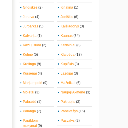
Grigiškės
(2)
Ignalina
(1)
Jonava
(4)
Joniškis
(6)
Jurbarkas
(5)
Kaišiadorys
(3)
Kalvarija
(1)
Kaunas
(34)
Kazlų Rūda
(2)
Kėdainiai
(8)
Kelmė
(5)
Klaipėda
(18)
Kretinga
(9)
Kupiškis
(3)
Kuršėnai
(4)
Lazdijai
(3)
Marijampolė
(9)
Mažeikiai
(6)
Molėtai
(3)
Naujoji Akmenė
(3)
Pabradė
(1)
Pakruojis
(3)
Palanga
(7)
Panevėžys
(16)
Papildomi
Pasvalys
(2)
mokymai
(9)