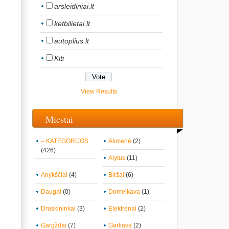
arsleidiniai.lt
ketbilietai.lt
autoplius.lt
Kiti
View Results
Miestai
– KATEGORIJOS
Akmenė
(2)
(426)
Alytus
(11)
Anykščiai
(4)
Biržai
(6)
Daugai
(0)
Domeikava
(1)
Druskininkai
(3)
Elektrėnai
(2)
Gargždai
(7)
Garliava
(2)