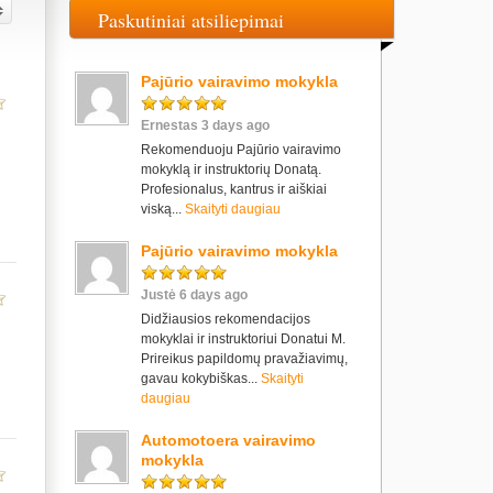
Paskutiniai atsiliepimai
Pajūrio vairavimo mokykla
Ernestas 3 days ago
Rekomenduoju Pajūrio vairavimo
mokyklą ir instruktorių Donatą.
Profesionalus, kantrus ir aiškiai
viską...
Skaityti daugiau
Pajūrio vairavimo mokykla
Justė 6 days ago
Didžiausios rekomendacijos
mokyklai ir instruktoriui Donatui M.
Prireikus papildomų pravažiavimų,
gavau kokybiškas...
Skaityti
daugiau
Automotoera vairavimo
mokykla