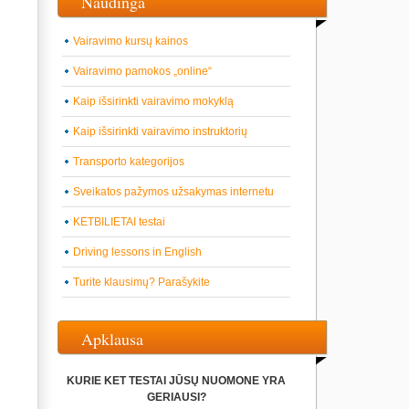
Naudinga
Vairavimo kursų kainos
Vairavimo pamokos „online“
Kaip išsirinkti vairavimo mokyklą
Kaip išsirinkti vairavimo instruktorių
Transporto kategorijos
Sveikatos pažymos užsakymas internetu
KETBILIETAI testai
Driving lessons in English
Turite klausimų? Parašykite
Apklausa
KURIE KET TESTAI JŪSŲ NUOMONE YRA
GERIAUSI?