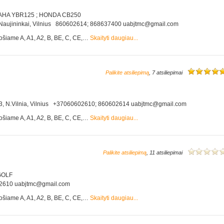
HA YBR125 ; HONDA CB250
. 2, Naujininkai, Vilnius 860602614; 868637400 uabjtmc@gmail.com
ošiame A, A1, A2, B, BE, C, CE,…
Skaityti daugiau...
Palikite atsiliepimą
, 7 atsiliepimai
g. 73, N.Vilnia, Vilnius +37060602610; 860602614 uabjtmc@gmail.com
ošiame A, A1, A2, B, BE, C, CE,…
Skaityti daugiau...
Palikite atsiliepimą
, 11 atsiliepimai
GOLF
0602610 uabjtmc@gmail.com
ošiame A, A1, A2, B, BE, C, CE,…
Skaityti daugiau...