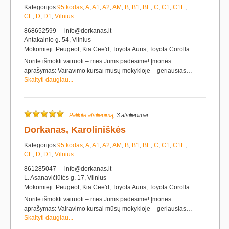
Kategorijos
95 kodas
,
A
,
A1
,
A2
,
AM
,
B
,
B1
,
BE
,
C
,
C1
,
C1E
,
CE
,
D
,
D1
,
Vilnius
868652599
info@dorkanas.lt
Antakalnio g. 54, Vilnius
Mokomieji: Peugeot, Kia Cee'd, Toyota Auris, Toyota Corolla.
Norite išmokti vairuoti – mes Jums padėsime! Įmonės
aprašymas: Vairavimo kursai mūsų mokykloje – geriausias…
Skaityti daugiau...
Palikite atsiliepimą
, 3 atsiliepimai
Dorkanas, Karoliniškės
Kategorijos
95 kodas
,
A
,
A1
,
A2
,
AM
,
B
,
B1
,
BE
,
C
,
C1
,
C1E
,
CE
,
D
,
D1
,
Vilnius
861285047
info@dorkanas.lt
L. Asanavičiūtės g. 17, Vilnius
Mokomieji: Peugeot, Kia Cee'd, Toyota Auris, Toyota Corolla.
Norite išmokti vairuoti – mes Jums padėsime! Įmonės
aprašymas: Vairavimo kursai mūsų mokykloje – geriausias…
Skaityti daugiau...