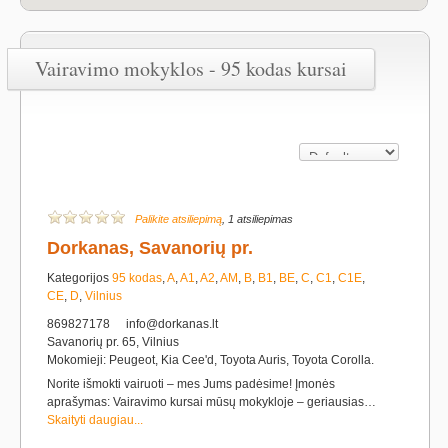
Vairavimo mokyklos - 95 kodas kursai
Palikite atsiliepimą
, 1 atsiliepimas
Dorkanas, Savanorių pr.
Kategorijos
95 kodas
,
A
,
A1
,
A2
,
AM
,
B
,
B1
,
BE
,
C
,
C1
,
C1E
,
CE
,
D
,
Vilnius
869827178
info@dorkanas.lt
Savanorių pr. 65, Vilnius
Mokomieji: Peugeot, Kia Cee'd, Toyota Auris, Toyota Corolla.
Norite išmokti vairuoti – mes Jums padėsime! Įmonės
aprašymas: Vairavimo kursai mūsų mokykloje – geriausias…
Skaityti daugiau...