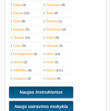
Šakiai
(3)
Šalčininkai
(9)
Šiauliai
(22)
Šilalė
(4)
Šilutė
(8)
Širvintos
(1)
Skuodas
(5)
Švenčionys
(4)
Tauragė
(11)
Telšiai
(9)
Trakai
(5)
Ukmergė
(3)
Uncategorized
(0)
Utena
(10)
Varėna
(2)
Vievis
(1)
Vilkaviškis
(6)
Vilnius
(121)
Visaginas
(3)
Zarasai
(4)
Naujas instruktorius
Nauja vairavimo mokykla