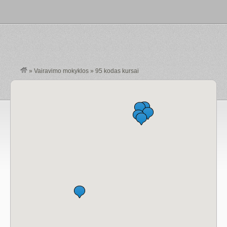
»
Vairavimo mokyklos
»
95 kodas kursai