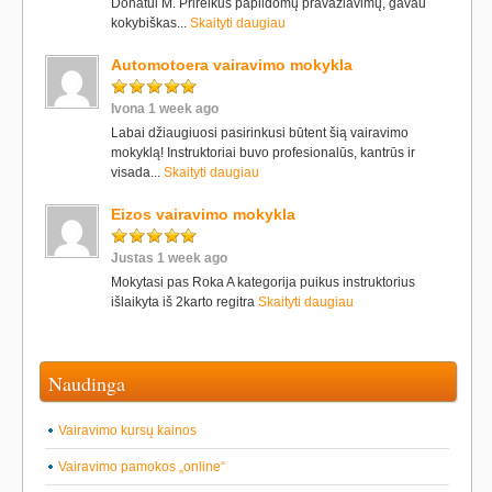
Donatui M. Prireikus papildomų pravažiavimų, gavau
kokybiškas...
Skaityti daugiau
Automotoera vairavimo mokykla
Ivona 1 week ago
Labai džiaugiuosi pasirinkusi būtent šią vairavimo
mokyklą! Instruktoriai buvo profesionalūs, kantrūs ir
visada...
Skaityti daugiau
Eizos vairavimo mokykla
Justas 1 week ago
Mokytasi pas Roka A kategorija puikus instruktorius
išlaikyta iš 2karto regitra
Skaityti daugiau
Naudinga
Vairavimo kursų kainos
Vairavimo pamokos „online“