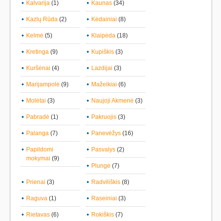
Kalvarija
(1)
Kaunas
(34)
Kazlų Rūda
(2)
Kėdainiai
(8)
Kelmė
(5)
Klaipėda
(18)
Kretinga
(9)
Kupiškis
(3)
Kuršėnai
(4)
Lazdijai
(3)
Marijampolė
(9)
Mažeikiai
(6)
Molėtai
(3)
Naujoji Akmenė
(3)
Pabradė
(1)
Pakruojis
(3)
Palanga
(7)
Panevėžys
(16)
Papildomi
Pasvalys
(2)
mokymai
(9)
Plungė
(7)
Prienai
(3)
Radviliškis
(8)
Raguva
(1)
Raseiniai
(3)
Rietavas
(6)
Rokiškis
(7)