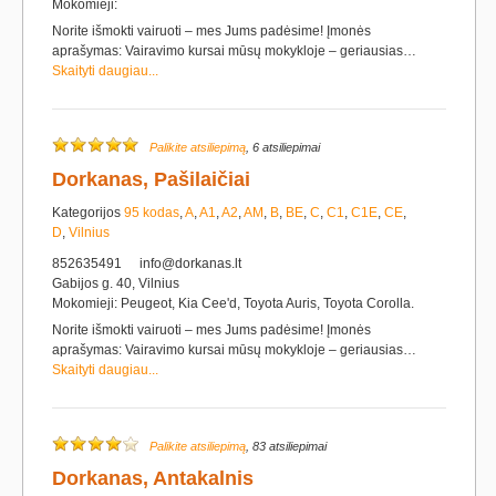
Mokomieji:
Norite išmokti vairuoti – mes Jums padėsime! Įmonės
aprašymas: Vairavimo kursai mūsų mokykloje – geriausias…
Skaityti daugiau...
Palikite atsiliepimą
, 6 atsiliepimai
Dorkanas, Pašilaičiai
Kategorijos
95 kodas
,
A
,
A1
,
A2
,
AM
,
B
,
BE
,
C
,
C1
,
C1E
,
CE
,
D
,
Vilnius
852635491
info@dorkanas.lt
Gabijos g. 40, Vilnius
Mokomieji: Peugeot, Kia Cee'd, Toyota Auris, Toyota Corolla.
Norite išmokti vairuoti – mes Jums padėsime! Įmonės
aprašymas: Vairavimo kursai mūsų mokykloje – geriausias…
Skaityti daugiau...
Palikite atsiliepimą
, 83 atsiliepimai
Dorkanas, Antakalnis