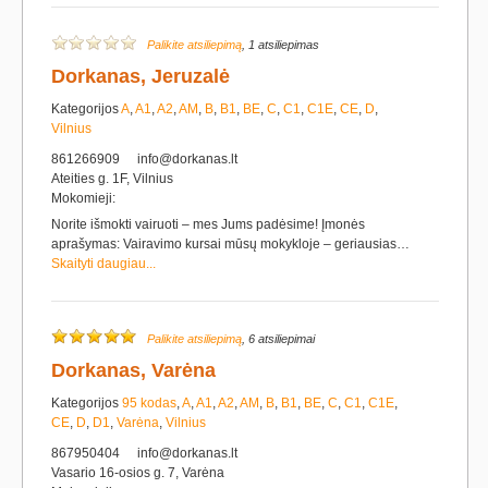
Palikite atsiliepimą
, 1 atsiliepimas
Dorkanas, Jeruzalė
Kategorijos
A
,
A1
,
A2
,
AM
,
B
,
B1
,
BE
,
C
,
C1
,
C1E
,
CE
,
D
,
Vilnius
861266909
info@dorkanas.lt
Ateities g. 1F, Vilnius
Mokomieji:
Norite išmokti vairuoti – mes Jums padėsime! Įmonės
aprašymas: Vairavimo kursai mūsų mokykloje – geriausias…
Skaityti daugiau...
Palikite atsiliepimą
, 6 atsiliepimai
Dorkanas, Varėna
Kategorijos
95 kodas
,
A
,
A1
,
A2
,
AM
,
B
,
B1
,
BE
,
C
,
C1
,
C1E
,
CE
,
D
,
D1
,
Varėna
,
Vilnius
867950404
info@dorkanas.lt
Vasario 16-osios g. 7, Varėna