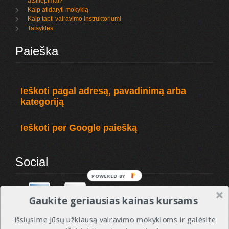
atsiliepimai?
Kaip atidaryti mokyklą
Kaip tapti vairavimo instruktoriumi
Taisyklės
Paieška
Ieškoti pagal adresą, pavadinimą arba
kategoriją
Ieškoti per Google paiešką
Social
POWERED
BY
Gaukite geriausias kainas kursams
Išsiųsime Jūsų užklausą vairavimo mokykloms ir galėsite