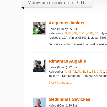
Vairavimo instruktoriai - C1E
Augustas Jankus
Kaina (90min): 25 Eur
Kategorijos:
B
,
B1
,
BE
,
C
,
C1
,
C1E
,
CE
Hyund
Ateities g. 10A, Vilnius 08303, Lietuva 8
Dėl vairavimo laiko ir susitikimo vietos susi
Rimantas Augaitis
Kaina (90min): 22 Eur
Kategorijos:
A
,
A1
,
A2
,
AM
,
B
,
B1
,
BE
,
C
,
C1
,
Taikos pr. 139, Klaipėda +30765852058 ku
Skaityti daugiau...
Gediminas Savickas
Kaina (90min): 20 Eur