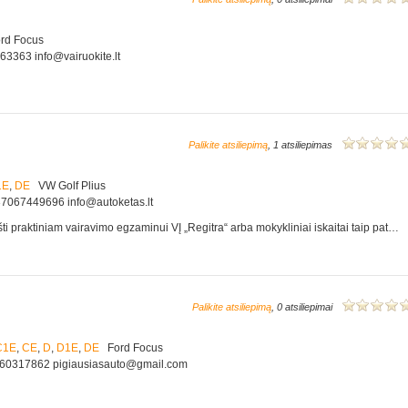
d Focus
63363 info@vairuokite.lt
Palikite atsiliepimą
, 1 atsiliepimas
1E
,
DE
VW Golf Plius
+37067449696 info@autoketas.lt
ti praktiniam vairavimo egzaminui VĮ „Regitra“ arba mokykliniai iskaitai taip pat…
Palikite atsiliepimą
, 0 atsiliepimai
C1E
,
CE
,
D
,
D1E
,
DE
Ford Focus
7060317862 pigiausiasauto@gmail.com