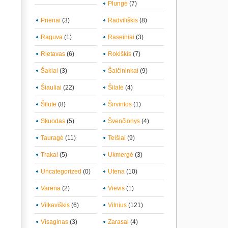
Plungė
(7)
Prienai
(3)
Radviliškis
(8)
Raguva
(1)
Raseiniai
(3)
Rietavas
(6)
Rokiškis
(7)
Šakiai
(3)
Šalčininkai
(9)
Šiauliai
(22)
Šilalė
(4)
Šilutė
(8)
Širvintos
(1)
Skuodas
(5)
Švenčionys
(4)
Tauragė
(11)
Telšiai
(9)
Trakai
(5)
Ukmergė
(3)
Uncategorized
(0)
Utena
(10)
Varėna
(2)
Vievis
(1)
Vilkaviškis
(6)
Vilnius
(121)
Visaginas
(3)
Zarasai
(4)