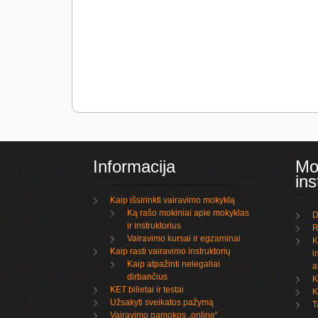
Informacija
Mo
ins
Kaip išsirinkti vairavimo mokyklą
Ką rašo mokiniai apie mokyklas
D
ir instruktorius
R
Vairavimo kursai ir egzaminai
K
Kaip rasti vairavimo instruktorių
i
Kaip atpažinti nelegaliai
a
dirbančius
K
KET bilietai ir testai
K
Užsakyti sveikatos pažymą
T
Vairavimo pamokos „online“