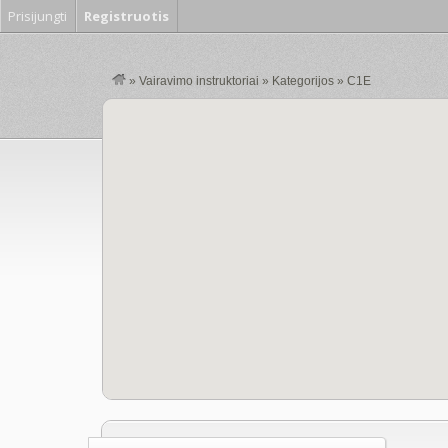
Prisijungti
Registruotis
»
Vairavimo instruktoriai
»
Kategorijos
»
C1E