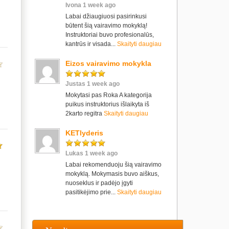
Ivona 1 week ago
Labai džiaugiuosi pasirinkusi
būtent šią vairavimo mokyklą!
Instruktoriai buvo profesionalūs,
kantrūs ir visada...
Skaityti daugiau
Eizos vairavimo mokykla
Justas 1 week ago
Mokytasi pas Roka A kategorija
puikus instruktorius išlaikyta iš
2karto regitra
Skaityti daugiau
KETlyderis
Lukas 1 week ago
Labai rekomenduoju šią vairavimo
mokyklą. Mokymasis buvo aiškus,
nuoseklus ir padėjo įgyti
pasitikėjimo prie...
Skaityti daugiau