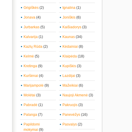
Grigiškės
(2)
Ignalina
(1)
Jonava
(4)
Joniškis
(6)
Jurbarkas
(5)
Kaišiadorys
(3)
Kalvarija
(1)
Kaunas
(34)
Kazlų Rūda
(2)
Kėdainiai
(8)
Kelmė
(5)
Klaipėda
(18)
Kretinga
(9)
Kupiškis
(3)
Kuršėnai
(4)
Lazdijai
(3)
Marijampolė
(9)
Mažeikiai
(6)
Molėtai
(3)
Naujoji Akmenė
(3)
Pabradė
(1)
Pakruojis
(3)
Palanga
(7)
Panevėžys
(16)
Papildomi
Pasvalys
(2)
mokymai
(9)