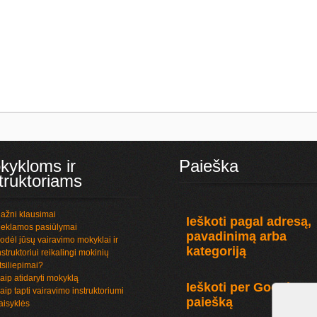
kykloms ir
Paieška
truktoriams
ažni klausimai
Ieškoti pagal adresą,
eklamos pasiūlymai
pavadinimą arba
odėl jūsų vairavimo mokyklai ir
kategoriją
nstruktoriui reikalingi mokinių
tsiliepimai?
aip atidaryti mokyklą
Ieškoti per Google
aip tapti vairavimo instruktoriumi
paiešką
aisyklės