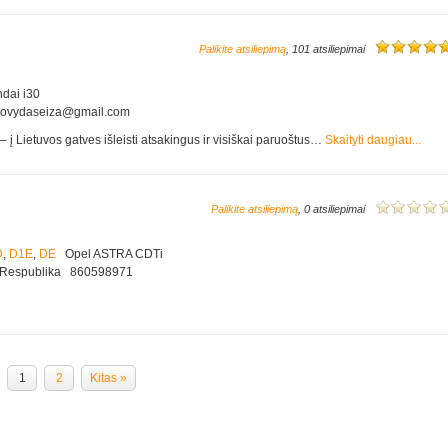
Palikite atsiliepimą
, 101 atsiliepimai
ai i30
dovydaseiza@gmail.com
į Lietuvos gatves išleisti atsakingus ir visiškai paruoštus…
Skaityti daugiau...
Palikite atsiliepimą
, 0 atsiliepimai
D
,
D1E
,
DE
Opel ASTRA CDTi
os Respublika 860598971
1
2
Kitas »