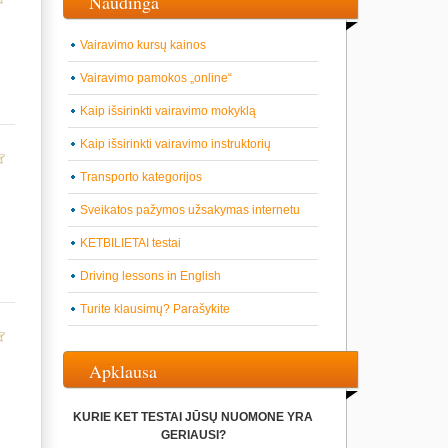
Naudinga
Vairavimo kursų kainos
Vairavimo pamokos „online“
Kaip išsirinkti vairavimo mokyklą
Kaip išsirinkti vairavimo instruktorių
Transporto kategorijos
Sveikatos pažymos užsakymas internetu
KETBILIETAI testai
Driving lessons in English
Turite klausimų? Parašykite
Apklausa
KURIE KET TESTAI JŪSŲ NUOMONE YRA
GERIAUSI?