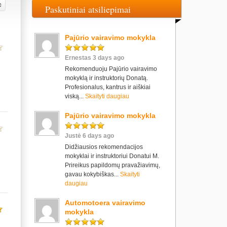
Paskutiniai atsiliepimai
Pajūrio vairavimo mokykla
Ernestas 3 days ago
Rekomenduoju Pajūrio vairavimo
mokyklą ir instruktorių Donatą.
Profesionalus, kantrus ir aiškiai
viską...
Skaityti daugiau
Pajūrio vairavimo mokykla
Justė 6 days ago
Didžiausios rekomendacijos
mokyklai ir instruktoriui Donatui M.
Prireikus papildomų pravažiavimų,
gavau kokybiškas...
Skaityti
daugiau
Automotoera vairavimo
mokykla