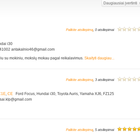
Daugiausiai įvertinti
Palikite atsiliepimą
, 0 atsiliepimai
ai i30
60341002 antakalnio46@gmail.com
tariu su mokiniu, mokslų mokau pagal reikalavimus.
Skaityti daugiau...
Palikite atsiliepimą
, 3 atsiliepimai
C1E
,
CE
Ford Focus, Hundai i30, Toyota Auris, Yamaha XJ6, FZ125
rsai.klp@gmail.com
Palikite atsiliepimą
, 5 atsiliepimai