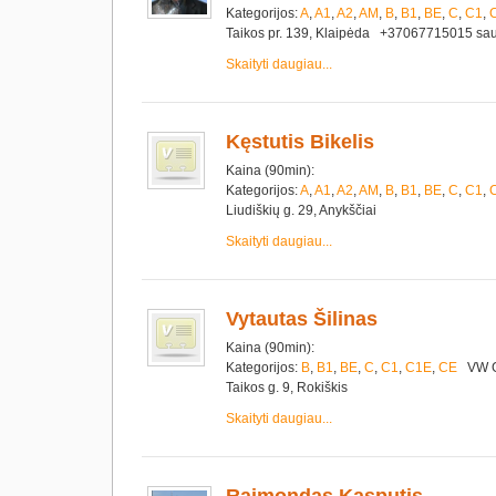
Kategorijos:
A
,
A1
,
A2
,
AM
,
B
,
B1
,
BE
,
C
,
C1
,
Taikos pr. 139, Klaipėda +37067715015 
Skaityti daugiau...
Kęstutis Bikelis
Kaina (90min):
Kategorijos:
A
,
A1
,
A2
,
AM
,
B
,
B1
,
BE
,
C
,
C1
,
Liudiškių g. 29, Anykščiai
Skaityti daugiau...
Vytautas Šilinas
Kaina (90min):
Kategorijos:
B
,
B1
,
BE
,
C
,
C1
,
C1E
,
CE
VW 
Taikos g. 9, Rokiškis
Skaityti daugiau...