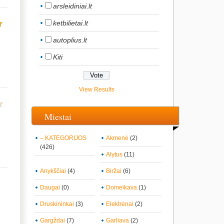
arsleidiniai.lt
ketbilietai.lt
autoplius.lt
Kiti
View Results
Miestai
– KATEGORIJOS
Akmenė
(2)
(426)
Alytus
(11)
Anykščiai
(4)
Biržai
(6)
Daugai
(0)
Domeikava
(1)
Druskininkai
(3)
Elektrėnai
(2)
Gargždai
(7)
Garliava
(2)