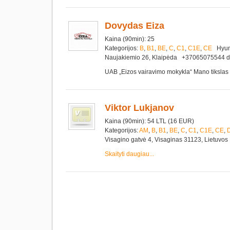
Dovydas Eiza
Kaina (90min): 25
Kategorijos:
B
,
B1
,
BE
,
C
,
C1
,
C1E
,
CE
Hyund
Naujakiemio 26, Klaipėda +37065075544 
UAB „Eizos vairavimo mokykla“ Mano tikslas – 
Viktor Lukjanov
Kaina (90min): 54 LTL (16 EUR)
Kategorijos:
AM
,
B
,
B1
,
BE
,
C
,
C1
,
C1E
,
CE
,
Visagino gatvė 4, Visaginas 31123, Lietuv
Skaityti daugiau...