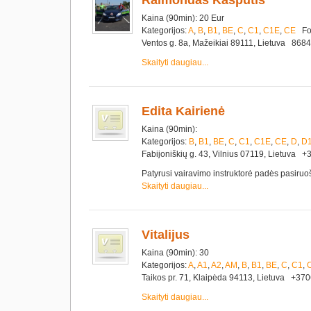
Raimondas Kasputis
Kaina (90min): 20 Eur
Kategorijos:
A
,
B
,
B1
,
BE
,
C
,
C1
,
C1E
,
CE
For
Ventos g. 8a, Mažeikiai 89111, Lietuva 8684
Skaityti daugiau...
Edita Kairienė
Kaina (90min):
Kategorijos:
B
,
B1
,
BE
,
C
,
C1
,
C1E
,
CE
,
D
,
D
Fabijoniškių g. 43, Vilnius 07119, Lietuva 
Patyrusi vairavimo instruktorė padės pasiruoš
Skaityti daugiau...
Vitalijus
Kaina (90min): 30
Kategorijos:
A
,
A1
,
A2
,
AM
,
B
,
B1
,
BE
,
C
,
C1
,
Taikos pr. 71, Klaipėda 94113, Lietuva +3
Skaityti daugiau...