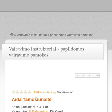
»
Vairavimo instruktoriai
»
papildomos vairavimo pamokos
Vairavimo instruktoriai - papildomos
vairavimo pamokos
Palikite atsiliepimą
, 0 atsiliepimai
Aida Tamošiūnaitė
Kaina (90min): Nuo 38 Eur
Kategorijos:
B
,
Kategorijos
Kia Ceed