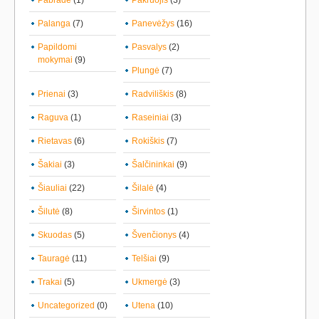
Pabradė
(1)
Pakruojis
(3)
Palanga
(7)
Panevėžys
(16)
Papildomi
Pasvalys
(2)
mokymai
(9)
Plungė
(7)
Prienai
(3)
Radviliškis
(8)
Raguva
(1)
Raseiniai
(3)
Rietavas
(6)
Rokiškis
(7)
Šakiai
(3)
Šalčininkai
(9)
Šiauliai
(22)
Šilalė
(4)
Šilutė
(8)
Širvintos
(1)
Skuodas
(5)
Švenčionys
(4)
Tauragė
(11)
Telšiai
(9)
Trakai
(5)
Ukmergė
(3)
Uncategorized
(0)
Utena
(10)