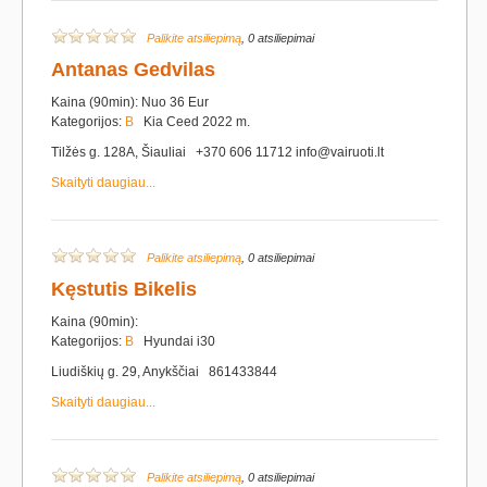
Palikite atsiliepimą
, 0 atsiliepimai
Antanas Gedvilas
Kaina (90min): Nuo 36 Eur
Kategorijos:
B
Kia Ceed 2022 m.
Tilžės g. 128A, Šiauliai +370 606 11712 info@vairuoti.lt
Skaityti daugiau...
Palikite atsiliepimą
, 0 atsiliepimai
Kęstutis Bikelis
Kaina (90min):
Kategorijos:
B
Hyundai i30
Liudiškių g. 29, Anykščiai 861433844
Skaityti daugiau...
Palikite atsiliepimą
, 0 atsiliepimai