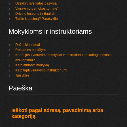
Užsakyti sveikatos pažymą
Vairavimo pamokos „online“
Driving lessons in English
Turite klausimų? Parašykite
Mokykloms ir instruktoriams
Dažni klausimai
Reklamos pasiūlymai
Kodėl jūsų vairavimo mokyklai ir instruktoriui reikalingi mokinių
atsiliepimai?
Kaip atidaryti mokyklą
Kaip tapti vairavimo instruktoriumi
Taisyklės
Paieška
Ieškoti pagal adresą, pavadinimą arba
kategoriją