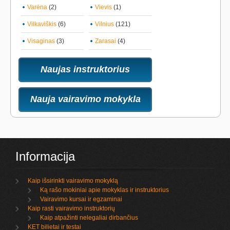
Varėna
(2)
Vievis
(1)
Vilkaviškis
(6)
Vilnius
(121)
Visaginas
(3)
Zarasai
(4)
Naujas instruktorius
Nauja vairavimo mokykla
Informacija
Kaip išsirinkti vairavimo mokyklą
Ką rašo mokiniai apie mokyklas ir instruktorius
Vairavimo kursai ir egzaminai
Kaip rasti vairavimo instruktorių
Kaip atpažinti nelegaliai dirbančius
KET bilietai ir testai