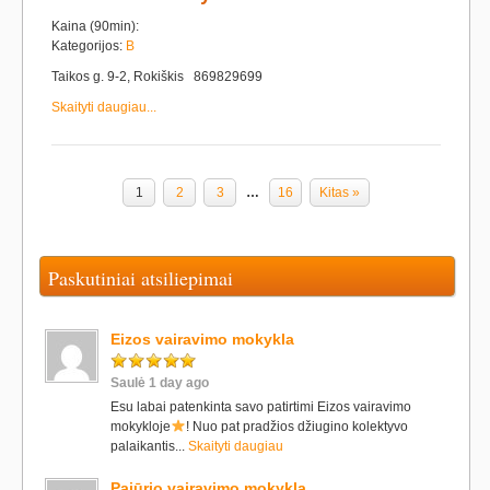
Kaina (90min):
Kategorijos:
B
Taikos g. 9-2, Rokiškis 869829699
Skaityti daugiau...
1
2
3
…
16
Kitas »
Paskutiniai atsiliepimai
Eizos vairavimo mokykla
Saulė 1 day ago
Esu labai patenkinta savo patirtimi Eizos vairavimo
mokykloje
! Nuo pat pradžios džiugino kolektyvo
palaikantis...
Skaityti daugiau
Pajūrio vairavimo mokykla