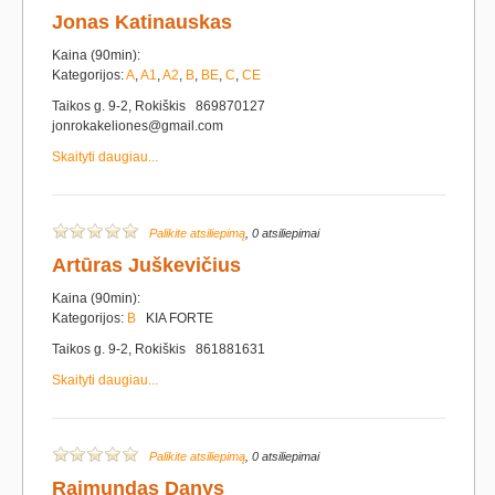
Jonas Katinauskas
Kaina (90min):
Kategorijos:
A
,
A1
,
A2
,
B
,
BE
,
C
,
CE
Taikos g. 9-2, Rokiškis 869870127
jonrokakeliones@gmail.com
Skaityti daugiau...
Palikite atsiliepimą
, 0 atsiliepimai
Artūras Juškevičius
Kaina (90min):
Kategorijos:
B
KIA FORTE
Taikos g. 9-2, Rokiškis 861881631
Skaityti daugiau...
Palikite atsiliepimą
, 0 atsiliepimai
Raimundas Danys