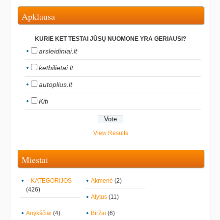
Apklausa
KURIE KET TESTAI JŪSŲ NUOMONE YRA GERIAUSI?
arsleidiniai.lt
ketbilietai.lt
autoplius.lt
Kiti
View Results
Miestai
– KATEGORIJOS
Akmenė
(2)
(426)
Alytus
(11)
Anykščiai
(4)
Biržai
(6)