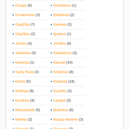
Daugai
(0)
Domeikava
(1)
Druskininkai
(3)
Elektrėnai
(2)
Gargždai
(7)
Garliava
(2)
Grigiškės
(2)
Ignalina
(1)
Jonava
(4)
Joniškis
(6)
Jurbarkas
(5)
Kaišiadorys
(3)
Kalvarija
(1)
Kaunas
(34)
Kazlų Rūda
(2)
Kėdainiai
(8)
Kelmė
(5)
Klaipėda
(18)
Kretinga
(9)
Kupiškis
(3)
Kuršėnai
(4)
Lazdijai
(3)
Marijampolė
(9)
Mažeikiai
(6)
Molėtai
(3)
Naujoji Akmenė
(3)