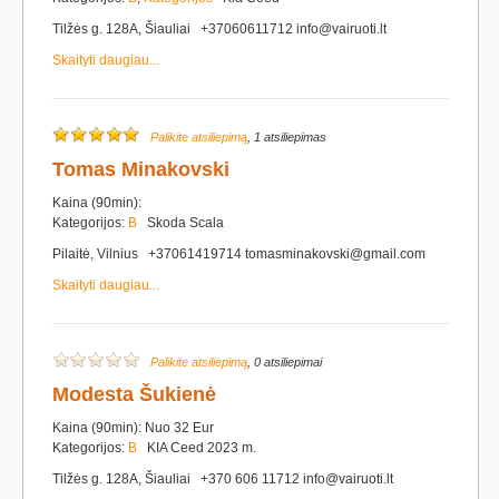
Tilžės g. 128A, Šiauliai +37060611712 info@vairuoti.lt
Skaityti daugiau...
Palikite atsiliepimą
, 1 atsiliepimas
Tomas Minakovski
Kaina (90min):
Kategorijos:
B
Skoda Scala
Pilaitė, Vilnius +37061419714 tomasminakovski@gmail.com
Skaityti daugiau...
Palikite atsiliepimą
, 0 atsiliepimai
Modesta Šukienė
Kaina (90min): Nuo 32 Eur
Kategorijos:
B
KIA Ceed 2023 m.
Tilžės g. 128A, Šiauliai +370 606 11712 info@vairuoti.lt