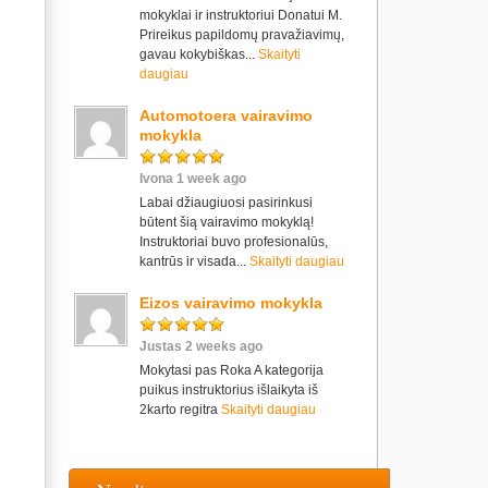
mokyklai ir instruktoriui Donatui M.
Prireikus papildomų pravažiavimų,
gavau kokybiškas...
Skaityti
daugiau
Automotoera vairavimo
mokykla
Ivona 1 week ago
Labai džiaugiuosi pasirinkusi
būtent šią vairavimo mokyklą!
Instruktoriai buvo profesionalūs,
kantrūs ir visada...
Skaityti daugiau
Eizos vairavimo mokykla
Justas 2 weeks ago
Mokytasi pas Roka A kategorija
puikus instruktorius išlaikyta iš
2karto regitra
Skaityti daugiau