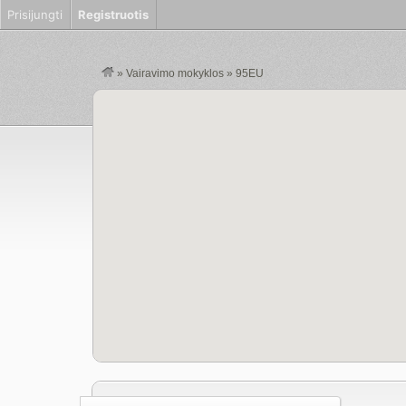
Prisijungti
Registruotis
»
Vairavimo mokyklos
»
95EU