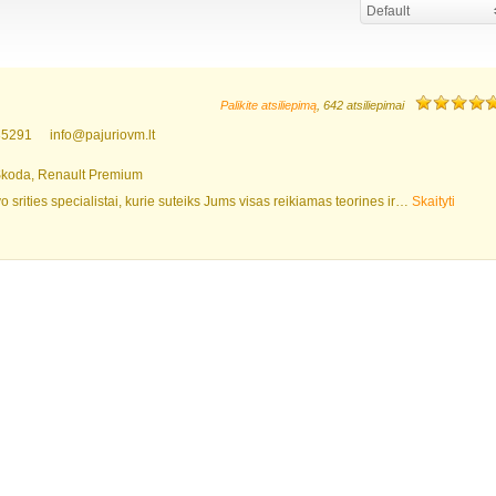
Default
Palikite atsiliepimą
, 642 atsiliepimai
85291
info@pajuriovm.lt
 Škoda, Renault Premium
 srities specialistai, kurie suteiks Jums visas reikiamas teorines ir…
Skaityti