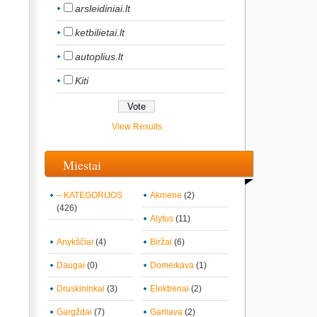
arsleidiniai.lt
ketbilietai.lt
autoplius.lt
Kiti
View Results
Miestai
– KATEGORIJOS
Akmenė
(2)
(426)
Alytus
(11)
Anykščiai
(4)
Biržai
(6)
Daugai
(0)
Domeikava
(1)
Druskininkai
(3)
Elektrėnai
(2)
Gargždai
(7)
Garliava
(2)