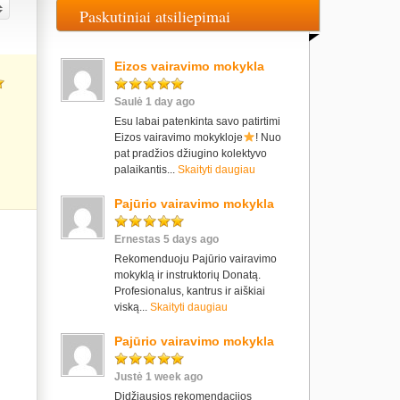
Paskutiniai atsiliepimai
Eizos vairavimo mokykla
Saulė 1 day ago
Esu labai patenkinta savo patirtimi
Eizos vairavimo mokykloje
! Nuo
pat pradžios džiugino kolektyvo
palaikantis...
Skaityti daugiau
Pajūrio vairavimo mokykla
Ernestas 5 days ago
Rekomenduoju Pajūrio vairavimo
mokyklą ir instruktorių Donatą.
Profesionalus, kantrus ir aiškiai
viską...
Skaityti daugiau
Pajūrio vairavimo mokykla
Justė 1 week ago
Didžiausios rekomendacijos