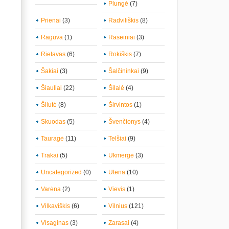
Plungė
(7)
Prienai
(3)
Radviliškis
(8)
Raguva
(1)
Raseiniai
(3)
Rietavas
(6)
Rokiškis
(7)
Šakiai
(3)
Šalčininkai
(9)
Šiauliai
(22)
Šilalė
(4)
Šilutė
(8)
Širvintos
(1)
Skuodas
(5)
Švenčionys
(4)
Tauragė
(11)
Telšiai
(9)
Trakai
(5)
Ukmergė
(3)
Uncategorized
(0)
Utena
(10)
Varėna
(2)
Vievis
(1)
Vilkaviškis
(6)
Vilnius
(121)
Visaginas
(3)
Zarasai
(4)