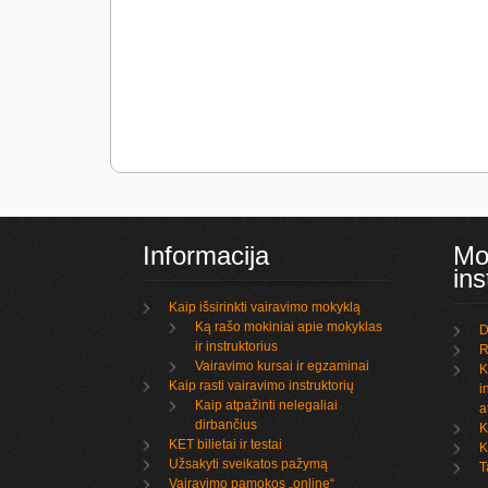
Informacija
Mo
ins
Kaip išsirinkti vairavimo mokyklą
Ką rašo mokiniai apie mokyklas
D
ir instruktorius
R
Vairavimo kursai ir egzaminai
K
Kaip rasti vairavimo instruktorių
i
Kaip atpažinti nelegaliai
a
dirbančius
K
KET bilietai ir testai
K
Užsakyti sveikatos pažymą
T
Vairavimo pamokos „online“