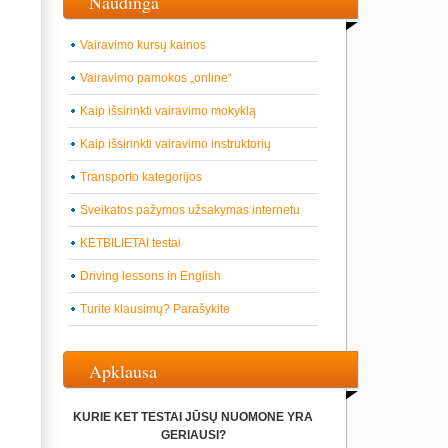
Naudinga
Vairavimo kursų kainos
Vairavimo pamokos „online“
Kaip išsirinkti vairavimo mokyklą
Kaip išsirinkti vairavimo instruktorių
Transporto kategorijos
Sveikatos pažymos užsakymas internetu
KETBILIETAI testai
Driving lessons in English
Turite klausimų? Parašykite
Apklausa
KURIE KET TESTAI JŪSŲ NUOMONE YRA
GERIAUSI?