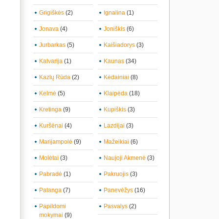
Grigiškės
(2)
Ignalina
(1)
Jonava
(4)
Joniškis
(6)
Jurbarkas
(5)
Kaišiadorys
(3)
Kalvarija
(1)
Kaunas
(34)
Kazlų Rūda
(2)
Kėdainiai
(8)
Kelmė
(5)
Klaipėda
(18)
Kretinga
(9)
Kupiškis
(3)
Kuršėnai
(4)
Lazdijai
(3)
Marijampolė
(9)
Mažeikiai
(6)
Molėtai
(3)
Naujoji Akmenė
(3)
Pabradė
(1)
Pakruojis
(3)
Palanga
(7)
Panevėžys
(16)
Papildomi
Pasvalys
(2)
mokymai
(9)