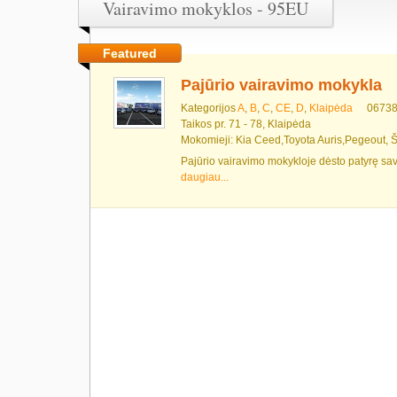
Vairavimo mokyklos - 95EU
Featured
Pajūrio vairavimo mokykla
Kategorijos
A
,
B
,
C
,
CE
,
D
,
Klaipėda
0673
Taikos pr. 71 - 78, Klaipėda
Mokomieji: Kia Ceed,Toyota Auris,Pegeout,
Pajūrio vairavimo mokykloje dėsto patyrę savo
daugiau...