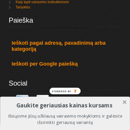
Kaip tapti vairavimo instruktoriumi
Taisyklės
Paieška
Ieškoti pagal adresą, pavadinimą arba
kategoriją
Ieškoti per Google paiešką
Social
POWERED
BY
Gaukite geriausias kainas kursams
Išsiųsime Jūsų užklausą vairavimo mokykloms ir galėsite
išsirinkti geriausią variantą