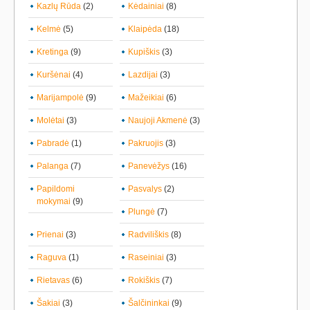
Kazlų Rūda
(2)
Kėdainiai
(8)
Kelmė
(5)
Klaipėda
(18)
Kretinga
(9)
Kupiškis
(3)
Kuršėnai
(4)
Lazdijai
(3)
Marijampolė
(9)
Mažeikiai
(6)
Molėtai
(3)
Naujoji Akmenė
(3)
Pabradė
(1)
Pakruojis
(3)
Palanga
(7)
Panevėžys
(16)
Papildomi
Pasvalys
(2)
mokymai
(9)
Plungė
(7)
Prienai
(3)
Radviliškis
(8)
Raguva
(1)
Raseiniai
(3)
Rietavas
(6)
Rokiškis
(7)
Šakiai
(3)
Šalčininkai
(9)