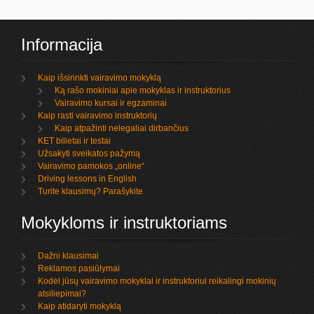
Informacija
Kaip išsirinkti vairavimo mokyklą
Ką rašo mokiniai apie mokyklas ir instruktorius
Vairavimo kursai ir egzaminai
Kaip rasti vairavimo instruktorių
Kaip atpažinti nelegaliai dirbančius
KET bilietai ir testai
Užsakyti sveikatos pažymą
Vairavimo pamokos „online“
Driving lessons in English
Turite klausimų? Parašykite
Mokykloms ir instruktoriams
Dažni klausimai
Reklamos pasiūlymai
Kodėl jūsų vairavimo mokyklai ir instruktoriui reikalingi mokinių
atsiliepimai?
Kaip atidaryti mokyklą