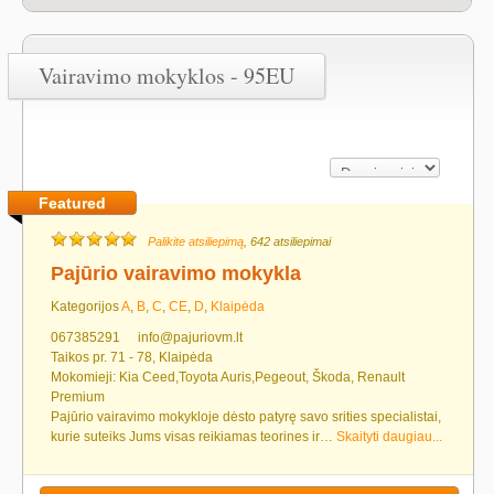
Vairavimo mokyklos - 95EU
Featured
Palikite atsiliepimą
, 642 atsiliepimai
Pajūrio vairavimo mokykla
Kategorijos
A
,
B
,
C
,
CE
,
D
,
Klaipėda
067385291
info@pajuriovm.lt
Taikos pr. 71 - 78, Klaipėda
Mokomieji: Kia Ceed,Toyota Auris,Pegeout, Škoda, Renault
Premium
Pajūrio vairavimo mokykloje dėsto patyrę savo srities specialistai,
kurie suteiks Jums visas reikiamas teorines ir…
Skaityti daugiau...