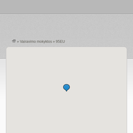
»
Vairavimo mokyklos
»
95EU