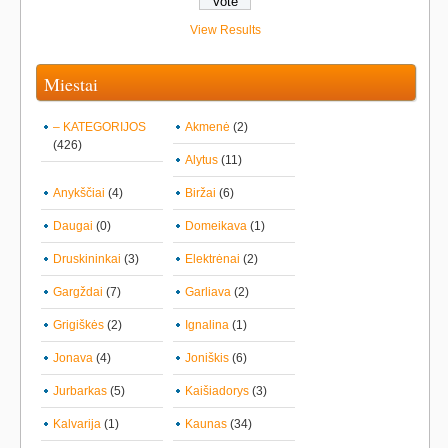
View Results
Miestai
– KATEGORIJOS
Akmenė
(2)
(426)
Alytus
(11)
Anykščiai
(4)
Biržai
(6)
Daugai
(0)
Domeikava
(1)
Druskininkai
(3)
Elektrėnai
(2)
Gargždai
(7)
Garliava
(2)
Grigiškės
(2)
Ignalina
(1)
Jonava
(4)
Joniškis
(6)
Jurbarkas
(5)
Kaišiadorys
(3)
Kalvarija
(1)
Kaunas
(34)