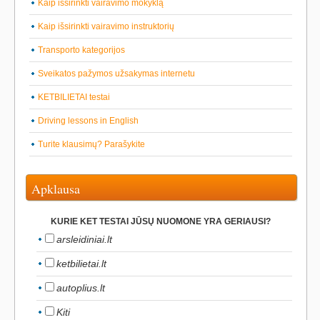
Kaip išsirinkti vairavimo mokyklą
Kaip išsirinkti vairavimo instruktorių
Transporto kategorijos
Sveikatos pažymos užsakymas internetu
KETBILIETAI testai
Driving lessons in English
Turite klausimų? Parašykite
Apklausa
KURIE KET TESTAI JŪSŲ NUOMONE YRA GERIAUSI?
arsleidiniai.lt
ketbilietai.lt
autoplius.lt
Kiti