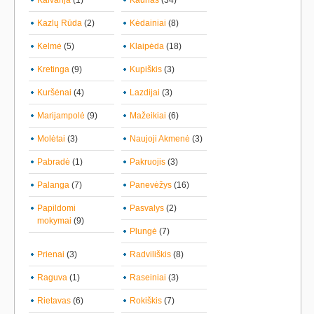
Kalvarija
(1)
Kaunas
(34)
Kazlų Rūda
(2)
Kėdainiai
(8)
Kelmė
(5)
Klaipėda
(18)
Kretinga
(9)
Kupiškis
(3)
Kuršėnai
(4)
Lazdijai
(3)
Marijampolė
(9)
Mažeikiai
(6)
Molėtai
(3)
Naujoji Akmenė
(3)
Pabradė
(1)
Pakruojis
(3)
Palanga
(7)
Panevėžys
(16)
Papildomi
Pasvalys
(2)
mokymai
(9)
Plungė
(7)
Prienai
(3)
Radviliškis
(8)
Raguva
(1)
Raseiniai
(3)
Rietavas
(6)
Rokiškis
(7)