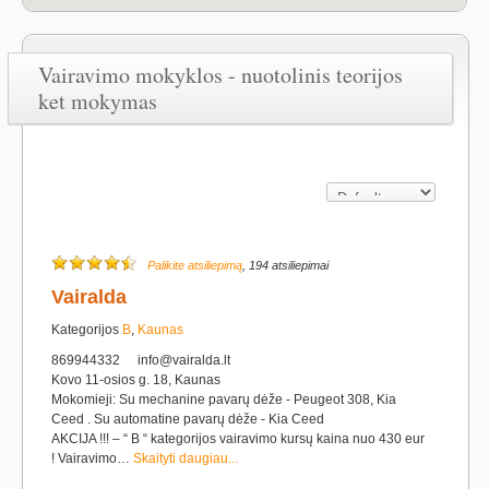
Vairavimo mokyklos - nuotolinis teorijos
ket mokymas
Palikite atsiliepimą
, 194 atsiliepimai
Vairalda
Kategorijos
B
,
Kaunas
869944332
info@vairalda.lt
Kovo 11-osios g. 18, Kaunas
Mokomieji: Su mechanine pavarų dėže - Peugeot 308, Kia
Ceed . Su automatine pavarų dėže - Kia Ceed
AKCIJA !!! – “ B “ kategorijos vairavimo kursų kaina nuo 430 eur
! Vairavimo…
Skaityti daugiau...