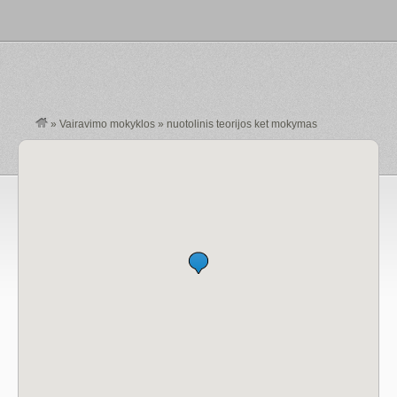
»
Vairavimo mokyklos
»
nuotolinis teorijos ket mokymas