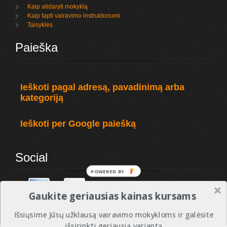
Kaip atidaryti mokyklą
Kaip tapti vairavimo instruktoriumi
Taisyklės
Paieška
Ieškoti pagal adresą, pavadinimą arba
kategoriją
Ieškoti per Google paiešką
Social
POWERED
BY
Gaukite geriausias kainas kursams
Išsiųsime Jūsų užklausą vairavimo mokykloms ir galėsite
išsirinkti geriausią variantą