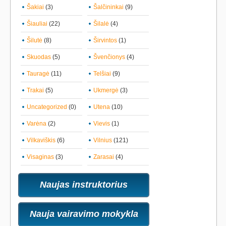
Šakiai
(3)
Šalčininkai
(9)
Šiauliai
(22)
Šilalė
(4)
Šilutė
(8)
Širvintos
(1)
Skuodas
(5)
Švenčionys
(4)
Tauragė
(11)
Telšiai
(9)
Trakai
(5)
Ukmergė
(3)
Uncategorized
(0)
Utena
(10)
Varėna
(2)
Vievis
(1)
Vilkaviškis
(6)
Vilnius
(121)
Visaginas
(3)
Zarasai
(4)
Naujas instruktorius
Nauja vairavimo mokykla