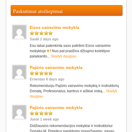
Paskutiniai atsiliepimai
Eizos vairavimo mokykla
Saulė 2 days ago
Esu labai patenkinta savo patirtimi Eizos vairavimo
mokykloje
! Nuo pat pradžios džiugino kolektyvo
palaikantis...
Skaityti daugiau
Pajūrio vairavimo mokykla
Ernestas 6 days ago
Rekomenduoju Pajūrio vairavimo mokyklą ir instruktorių
Donatą. Profesionalus, kantrus ir aiškiai viską...
Skaityti
daugiau
Pajūrio vairavimo mokykla
Justė 1 week ago
Didžiausios rekomendacijos mokyklai ir instruktoriui
Donatui M. Prireikus papildomų pravažiavimų, gavau