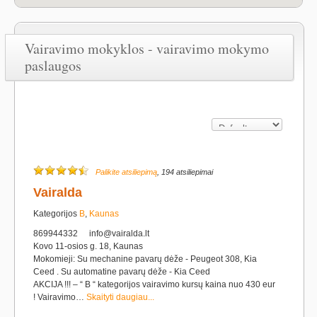
Vairavimo mokyklos - vairavimo mokymo
paslaugos
Palikite atsiliepimą
, 194 atsiliepimai
Vairalda
Kategorijos
B
,
Kaunas
869944332
info@vairalda.lt
Kovo 11-osios g. 18, Kaunas
Mokomieji: Su mechanine pavarų dėže - Peugeot 308, Kia
Ceed . Su automatine pavarų dėže - Kia Ceed
AKCIJA !!! – “ B “ kategorijos vairavimo kursų kaina nuo 430 eur
! Vairavimo…
Skaityti daugiau...