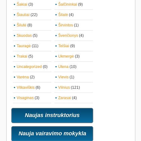
Šakiai
(3)
Šalčininkai
(9)
Šiauliai
(22)
Šilalė
(4)
Šilutė
(8)
Širvintos
(1)
Skuodas
(5)
Švenčionys
(4)
Tauragė
(11)
Telšiai
(9)
Trakai
(5)
Ukmergė
(3)
Uncategorized
(0)
Utena
(10)
Varėna
(2)
Vievis
(1)
Vilkaviškis
(6)
Vilnius
(121)
Visaginas
(3)
Zarasai
(4)
Naujas instruktorius
Nauja vairavimo mokykla