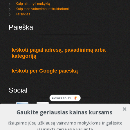
Kaip atidaryti mokyklą
Kaip tapti vairavimo instruktoriumi
Taisyklės
Paieška
Ieškoti pagal adresą, pavadinimą arba
kategoriją
Ieškoti per Google paiešką
Social
POWERED
BY
Gaukite geriausias kainas kursams
Išsiųsime Jūsų užklausą vairavimo mokykloms ir galėsite
išsirinkti geriausią variantą