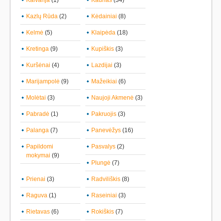
Kalvarija
(1)
Kaunas
(34)
Kazlų Rūda
(2)
Kėdainiai
(8)
Kelmė
(5)
Klaipėda
(18)
Kretinga
(9)
Kupiškis
(3)
Kuršėnai
(4)
Lazdijai
(3)
Marijampolė
(9)
Mažeikiai
(6)
Molėtai
(3)
Naujoji Akmenė
(3)
Pabradė
(1)
Pakruojis
(3)
Palanga
(7)
Panevėžys
(16)
Papildomi
Pasvalys
(2)
mokymai
(9)
Plungė
(7)
Prienai
(3)
Radviliškis
(8)
Raguva
(1)
Raseiniai
(3)
Rietavas
(6)
Rokiškis
(7)