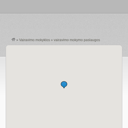
»
Vairavimo mokyklos
»
vairavimo mokymo paslaugos