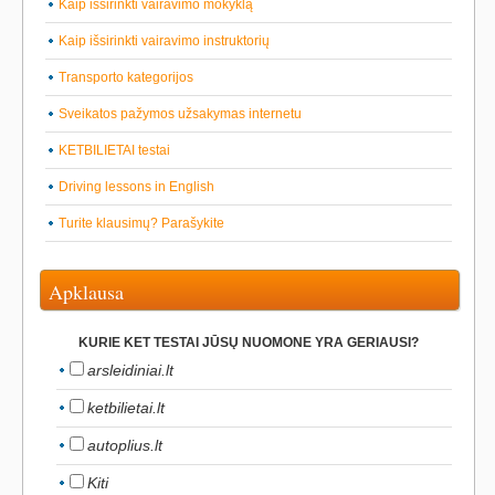
Kaip išsirinkti vairavimo mokyklą
Kaip išsirinkti vairavimo instruktorių
Transporto kategorijos
Sveikatos pažymos užsakymas internetu
KETBILIETAI testai
Driving lessons in English
Turite klausimų? Parašykite
Apklausa
KURIE KET TESTAI JŪSŲ NUOMONE YRA GERIAUSI?
arsleidiniai.lt
ketbilietai.lt
autoplius.lt
Kiti