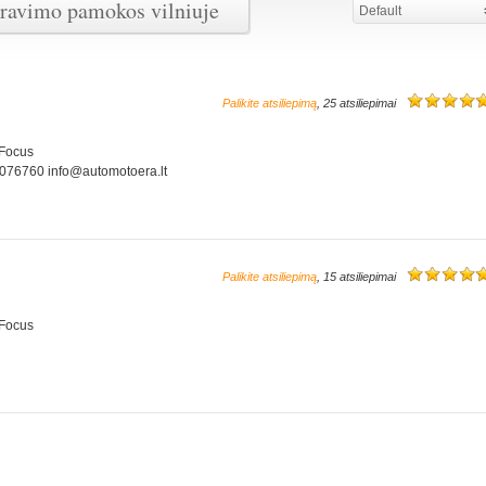
iravimo pamokos vilniuje
Default
Palikite atsiliepimą
, 25 atsiliepimai
 Focus
0076760 info@automotoera.lt
Palikite atsiliepimą
, 15 atsiliepimai
 Focus