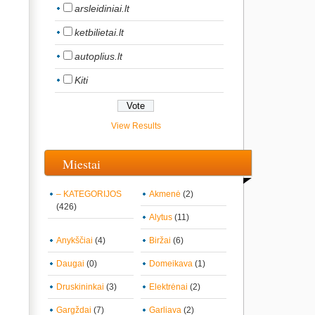
arsleidiniai.lt
ketbilietai.lt
autoplius.lt
Kiti
View Results
Miestai
– KATEGORIJOS
Akmenė
(2)
(426)
Alytus
(11)
Anykščiai
(4)
Biržai
(6)
Daugai
(0)
Domeikava
(1)
Druskininkai
(3)
Elektrėnai
(2)
Gargždai
(7)
Garliava
(2)