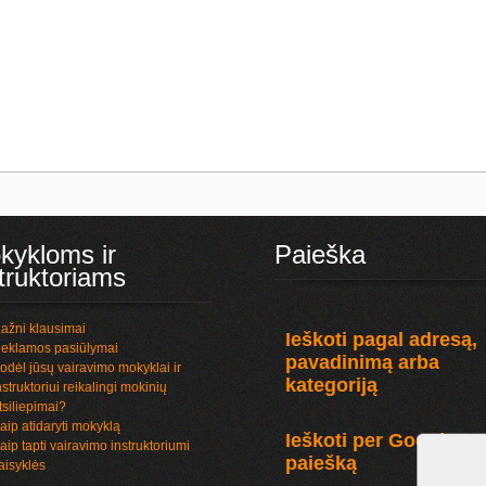
kykloms ir
Paieška
truktoriams
ažni klausimai
Ieškoti pagal adresą,
eklamos pasiūlymai
pavadinimą arba
odėl jūsų vairavimo mokyklai ir
kategoriją
nstruktoriui reikalingi mokinių
tsiliepimai?
aip atidaryti mokyklą
Ieškoti per Google
aip tapti vairavimo instruktoriumi
paiešką
aisyklės