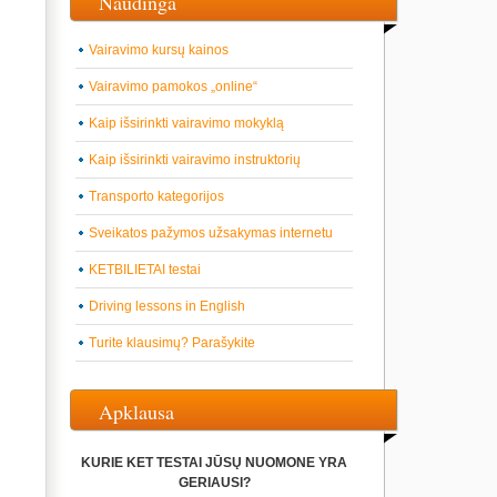
Naudinga
Vairavimo kursų kainos
Vairavimo pamokos „online“
Kaip išsirinkti vairavimo mokyklą
Kaip išsirinkti vairavimo instruktorių
Transporto kategorijos
Sveikatos pažymos užsakymas internetu
KETBILIETAI testai
Driving lessons in English
Turite klausimų? Parašykite
Apklausa
KURIE KET TESTAI JŪSŲ NUOMONE YRA
GERIAUSI?