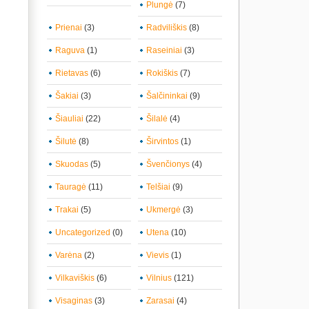
Plungė
(7)
Prienai
(3)
Radviliškis
(8)
Raguva
(1)
Raseiniai
(3)
Rietavas
(6)
Rokiškis
(7)
Šakiai
(3)
Šalčininkai
(9)
Šiauliai
(22)
Šilalė
(4)
Šilutė
(8)
Širvintos
(1)
Skuodas
(5)
Švenčionys
(4)
Tauragė
(11)
Telšiai
(9)
Trakai
(5)
Ukmergė
(3)
Uncategorized
(0)
Utena
(10)
Varėna
(2)
Vievis
(1)
Vilkaviškis
(6)
Vilnius
(121)
Visaginas
(3)
Zarasai
(4)