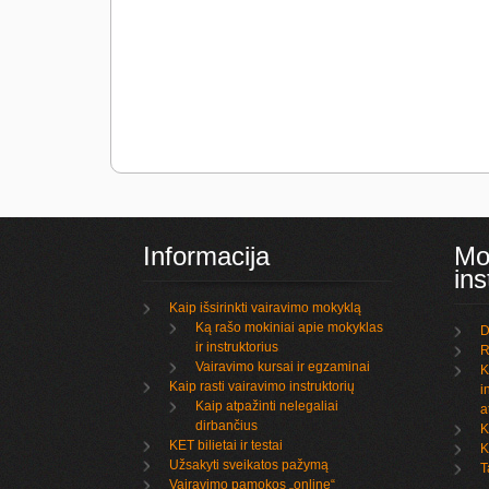
Informacija
Mo
ins
Kaip išsirinkti vairavimo mokyklą
Ką rašo mokiniai apie mokyklas
D
ir instruktorius
R
Vairavimo kursai ir egzaminai
K
Kaip rasti vairavimo instruktorių
i
Kaip atpažinti nelegaliai
a
dirbančius
K
KET bilietai ir testai
K
Užsakyti sveikatos pažymą
T
Vairavimo pamokos „online“