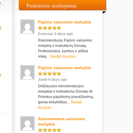
Paskutiniai atsiliepimai
Pajūrio vairavimo mokykla
Ernestas 3 days ago
Rekomenduoju Pajūrio vairavimo
mokyklą ir instruktorių Donatą.
Profesionalus, kantrus ir aiškiai
viską...
Skaityti daugiau
Pajūrio vairavimo mokykla
Justė 6 days ago
Didžiausios rekomendacijos
mokyklai ir instruktoriui Donatui M.
Prireikus papildomų pravažiavimų,
gavau kokybiškas...
Skaityti
daugiau
Automotoera vairavimo
mokykla