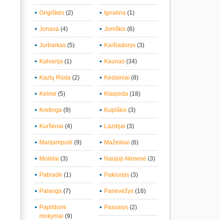
Grigiškės
(2)
Ignalina
(1)
Jonava
(4)
Joniškis
(6)
Jurbarkas
(5)
Kaišiadorys
(3)
Kalvarija
(1)
Kaunas
(34)
Kazlų Rūda
(2)
Kėdainiai
(8)
Kelmė
(5)
Klaipėda
(18)
Kretinga
(9)
Kupiškis
(3)
Kuršėnai
(4)
Lazdijai
(3)
Marijampolė
(9)
Mažeikiai
(6)
Molėtai
(3)
Naujoji Akmenė
(3)
Pabradė
(1)
Pakruojis
(3)
Palanga
(7)
Panevėžys
(16)
Papildomi
Pasvalys
(2)
mokymai
(9)