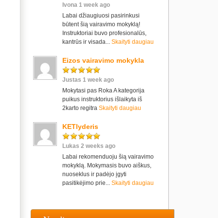
Ivona 1 week ago
Labai džiaugiuosi pasirinkusi
būtent šią vairavimo mokyklą!
Instruktoriai buvo profesionalūs,
kantrūs ir visada...
Skaityti daugiau
Eizos vairavimo mokykla
Justas 1 week ago
Mokytasi pas Roka A kategorija
puikus instruktorius išlaikyta iš
2karto regitra
Skaityti daugiau
KETlyderis
Lukas 2 weeks ago
Labai rekomenduoju šią vairavimo
mokyklą. Mokymasis buvo aiškus,
nuoseklus ir padėjo įgyti
pasitikėjimo prie...
Skaityti daugiau