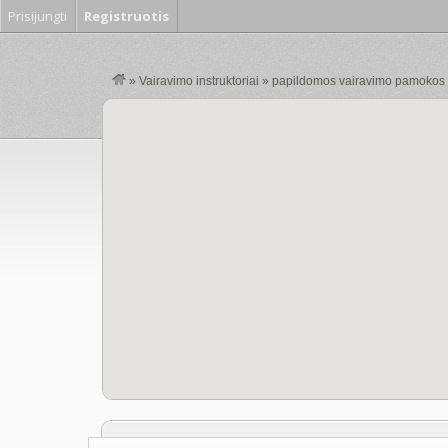
Prisijungti
Registruotis
»
Vairavimo instruktoriai
»
papildomos vairavimo pamokos v