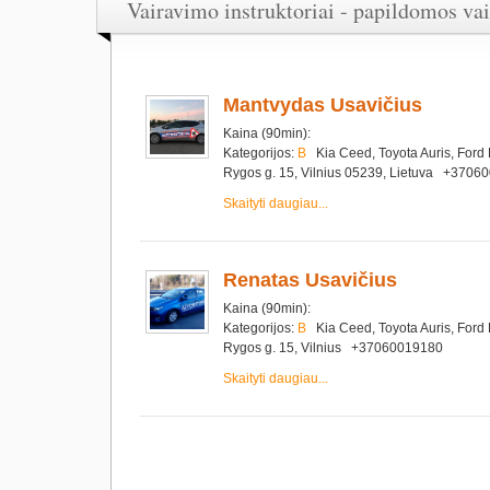
Vairavimo instruktoriai - papildomos va
Mantvydas Usavičius
Kaina (90min):
Kategorijos:
B
Kia Ceed, Toyota Auris, Ford
Rygos g. 15, Vilnius 05239, Lietuva +3706
Skaityti daugiau...
Renatas Usavičius
Kaina (90min):
Kategorijos:
B
Kia Ceed, Toyota Auris, Ford
Rygos g. 15, Vilnius +37060019180
Skaityti daugiau...