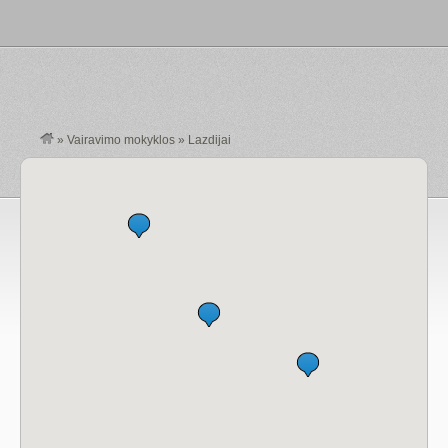
»
Vairavimo mokyklos
»
Lazdijai