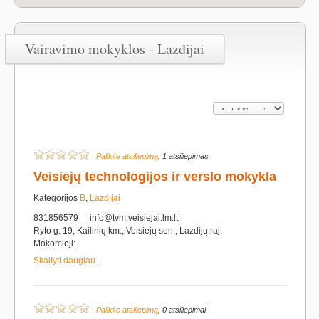
Vairavimo mokyklos - Lazdijai
Palikite atsiliepimą
, 1 atsiliepimas
Veisiejų technologijos ir verslo mokykla
Kategorijos
B
,
Lazdijai
831856579
info@tvm.veisiejai.lm.lt
Ryto g. 19, Kailinių km., Veisiejų sen., Lazdijų raj.
Mokomieji:
Skaityti daugiau...
Palikite atsiliepimą
, 0 atsiliepimai