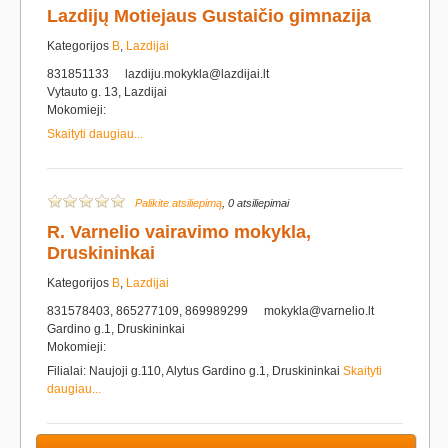
Lazdijų Motiejaus Gustaičio gimnazija
Kategorijos
B
,
Lazdijai
831851133
lazdiju.mokykla@lazdijai.lt
Vytauto g. 13, Lazdijai
Mokomieji:
Skaityti daugiau...
Palikite atsiliepimą
, 0 atsiliepimai
R. Varnelio vairavimo mokykla,
Druskininkai
Kategorijos
B
,
Lazdijai
831578403, 865277109, 869989299
mokykla@varnelio.lt
Gardino g.1, Druskininkai
Mokomieji:
Filialai: Naujoji g.110, Alytus Gardino g.1, Druskininkai
Skaityti
daugiau...