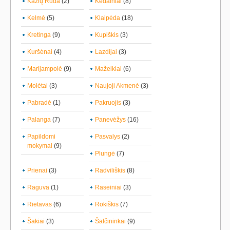
Kazlų Rūda
(2)
Kėdainiai
(8)
Kelmė
(5)
Klaipėda
(18)
Kretinga
(9)
Kupiškis
(3)
Kuršėnai
(4)
Lazdijai
(3)
Marijampolė
(9)
Mažeikiai
(6)
Molėtai
(3)
Naujoji Akmenė
(3)
Pabradė
(1)
Pakruojis
(3)
Palanga
(7)
Panevėžys
(16)
Papildomi
Pasvalys
(2)
mokymai
(9)
Plungė
(7)
Prienai
(3)
Radviliškis
(8)
Raguva
(1)
Raseiniai
(3)
Rietavas
(6)
Rokiškis
(7)
Šakiai
(3)
Šalčininkai
(9)