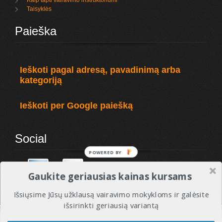
Kaip tapti vairavimo instruktoriumi
Taisyklės
Paieška
Ieškoti pagal adresą, pavadinimą arba
kategoriją
Ieškoti per Google paiešką
Social
POWERED BY
Gaukite geriausias kainas kursams
Išsiųsime Jūsų užklausą vairavimo mokykloms ir galėsite
išsirinkti geriausią variantą