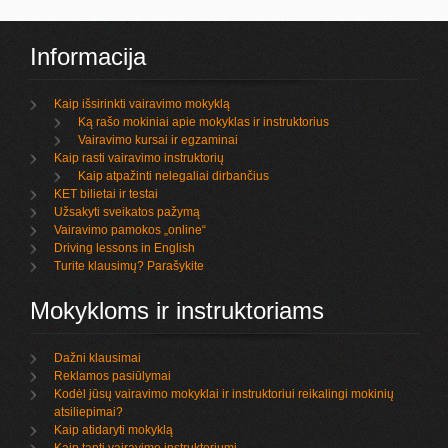
Informacija
Kaip išsirinkti vairavimo mokyklą
Ką rašo mokiniai apie mokyklas ir instruktorius
Vairavimo kursai ir egzaminai
Kaip rasti vairavimo instruktorių
Kaip atpažinti nelegaliai dirbančius
KET bilietai ir testai
Užsakyti sveikatos pažymą
Vairavimo pamokos „online“
Driving lessons in English
Turite klausimų? Parašykite
Mokykloms ir instruktoriams
Dažni klausimai
Reklamos pasiūlymai
Kodėl jūsų vairavimo mokyklai ir instruktoriui reikalingi mokinių
atsiliepimai?
Kaip atidaryti mokyklą