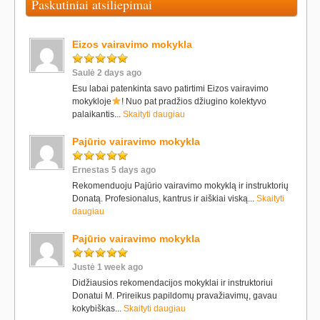
Paskutiniai atsiliepimai
Eizos vairavimo mokykla
Saulė 2 days ago
Esu labai patenkinta savo patirtimi Eizos vairavimo
mokykloje
! Nuo pat pradžios džiugino kolektyvo
palaikantis...
Skaityti daugiau
Pajūrio vairavimo mokykla
Ernestas 5 days ago
Rekomenduoju Pajūrio vairavimo mokyklą ir instruktorių
Donatą. Profesionalus, kantrus ir aiškiai viską...
Skaityti
daugiau
Pajūrio vairavimo mokykla
Justė 1 week ago
Didžiausios rekomendacijos mokyklai ir instruktoriui
Donatui M. Prireikus papildomų pravažiavimų, gavau
kokybiškas...
Skaityti daugiau