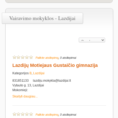
Vairavimo mokyklos - Lazdijai
Palikite atsiliepimą
, 0 atsiliepimai
Lazdijų Motiejaus Gustaičio gimnazija
Kategorijos
B
,
Lazdijai
831851133
lazdiju.mokykla@lazdijai.lt
Vytauto g. 13, Lazdijai
Mokomieji:
Skaityti daugiau...
Palikite atsiliepimą
, 0 atsiliepimai