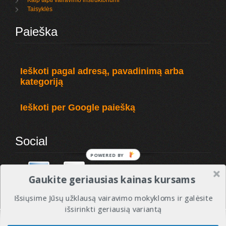
Kaip tapti vairavimo instruktoriumi
Taisyklės
Paieška
Ieškoti pagal adresą, pavadinimą arba
kategoriją
Ieškoti per Google paiešką
Social
POWERED
BY
Gaukite geriausias kainas kursams
Išsiųsime Jūsų užklausą vairavimo mokykloms ir galėsite
išsirinkti geriausią variantą