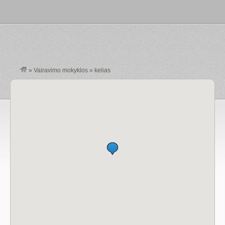
»
Vairavimo mokyklos
»
kelias