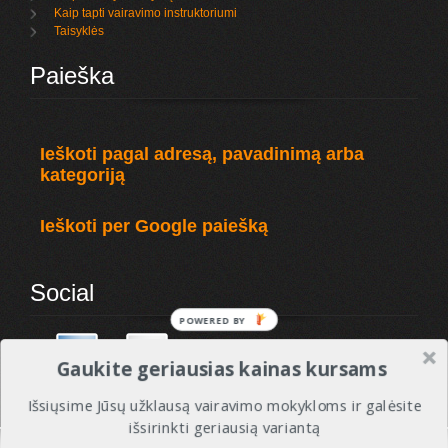
Kaip tapti vairavimo instruktoriumi
Taisyklės
Paieška
Ieškoti pagal adresą, pavadinimą arba
kategoriją
Ieškoti per Google paiešką
Social
POWERED
BY
Gaukite geriausias kainas kursams
Išsiųsime Jūsų užklausą vairavimo mokykloms ir galėsite
išsirinkti geriausią variantą