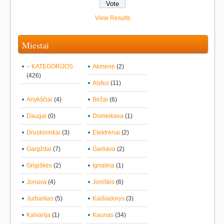
View Results
Miestai
– KATEGORIJOS
Akmenė
(2)
(426)
Alytus
(11)
Anykščiai
(4)
Biržai
(6)
Daugai
(0)
Domeikava
(1)
Druskininkai
(3)
Elektrėnai
(2)
Gargždai
(7)
Garliava
(2)
Grigiškės
(2)
Ignalina
(1)
Jonava
(4)
Joniškis
(6)
Jurbarkas
(5)
Kaišiadorys
(3)
Kalvarija
(1)
Kaunas
(34)