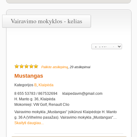
Vairavimo mokyklos - kelias
Palikite atsiliepimą
, 29 atsiliepimai
Mustangas
Kategorijos
B
,
Klaipėda
8 655 53783 / 867532694
klaipedavm@gmail.com
H. Manto g. 36, Klaipėda
Mokomieji: VW Golf, Renault Clio
Vairavimo mokykla „Mustangas“ įsikūrusi Klaipėdoje H. Manto
g. 36 A (Vilhelmo pasažas). Vairavimo mokykla „Mustangas“…
Skaityti daugiau...