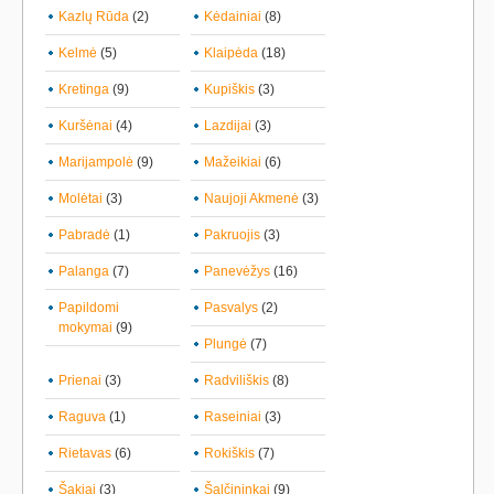
Kazlų Rūda
(2)
Kėdainiai
(8)
Kelmė
(5)
Klaipėda
(18)
Kretinga
(9)
Kupiškis
(3)
Kuršėnai
(4)
Lazdijai
(3)
Marijampolė
(9)
Mažeikiai
(6)
Molėtai
(3)
Naujoji Akmenė
(3)
Pabradė
(1)
Pakruojis
(3)
Palanga
(7)
Panevėžys
(16)
Papildomi
Pasvalys
(2)
mokymai
(9)
Plungė
(7)
Prienai
(3)
Radviliškis
(8)
Raguva
(1)
Raseiniai
(3)
Rietavas
(6)
Rokiškis
(7)
Šakiai
(3)
Šalčininkai
(9)