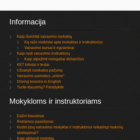
Informacija
Kaip išsirinkti vairavimo mokyklą
Ką rašo mokiniai apie mokyklas ir instruktorius
Vairavimo kursai ir egzaminai
Kaip rasti vairavimo instruktorių
Kaip atpažinti nelegaliai dirbančius
KET bilietai ir testai
Užsakyti sveikatos pažymą
Vairavimo pamokos „online“
Driving lessons in English
Turite klausimų? Parašykite
Mokykloms ir instruktoriams
Dažni klausimai
Reklamos pasiūlymai
Kodėl jūsų vairavimo mokyklai ir instruktoriui reikalingi mokinių
atsiliepimai?
Kaip atidaryti mokyklą