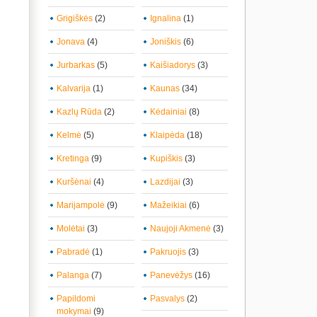
Grigiškės
(2)
Ignalina
(1)
Jonava
(4)
Joniškis
(6)
Jurbarkas
(5)
Kaišiadorys
(3)
Kalvarija
(1)
Kaunas
(34)
Kazlų Rūda
(2)
Kėdainiai
(8)
Kelmė
(5)
Klaipėda
(18)
Kretinga
(9)
Kupiškis
(3)
Kuršėnai
(4)
Lazdijai
(3)
Marijampolė
(9)
Mažeikiai
(6)
Molėtai
(3)
Naujoji Akmenė
(3)
Pabradė
(1)
Pakruojis
(3)
Palanga
(7)
Panevėžys
(16)
Papildomi
Pasvalys
(2)
mokymai
(9)