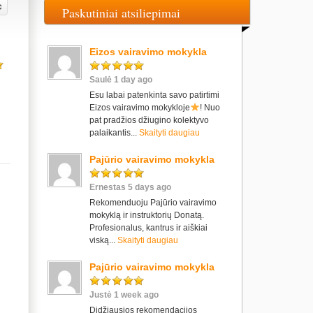
Paskutiniai atsiliepimai
Eizos vairavimo mokykla
Saulė 1 day ago
Esu labai patenkinta savo patirtimi
Eizos vairavimo mokykloje
! Nuo
pat pradžios džiugino kolektyvo
palaikantis...
Skaityti daugiau
Pajūrio vairavimo mokykla
Ernestas 5 days ago
Rekomenduoju Pajūrio vairavimo
mokyklą ir instruktorių Donatą.
Profesionalus, kantrus ir aiškiai
viską...
Skaityti daugiau
Pajūrio vairavimo mokykla
Justė 1 week ago
Didžiausios rekomendacijos