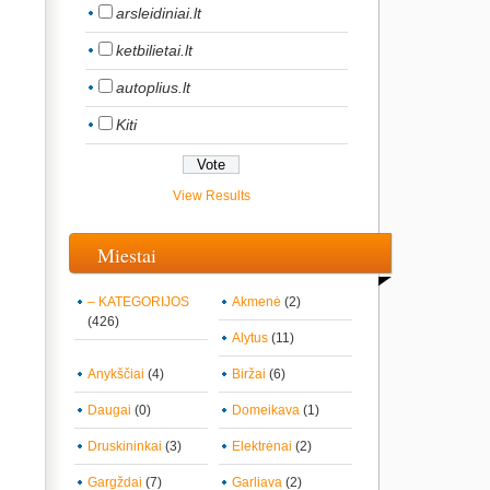
arsleidiniai.lt
ketbilietai.lt
autoplius.lt
Kiti
View Results
Miestai
– KATEGORIJOS
Akmenė
(2)
(426)
Alytus
(11)
Anykščiai
(4)
Biržai
(6)
Daugai
(0)
Domeikava
(1)
Druskininkai
(3)
Elektrėnai
(2)
Gargždai
(7)
Garliava
(2)