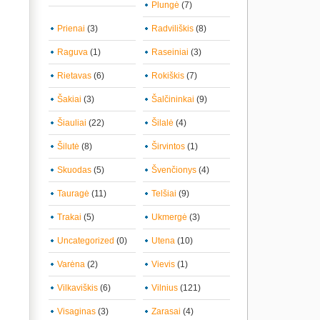
Plungė
(7)
Prienai
(3)
Radviliškis
(8)
Raguva
(1)
Raseiniai
(3)
Rietavas
(6)
Rokiškis
(7)
Šakiai
(3)
Šalčininkai
(9)
Šiauliai
(22)
Šilalė
(4)
Šilutė
(8)
Širvintos
(1)
Skuodas
(5)
Švenčionys
(4)
Tauragė
(11)
Telšiai
(9)
Trakai
(5)
Ukmergė
(3)
Uncategorized
(0)
Utena
(10)
Varėna
(2)
Vievis
(1)
Vilkaviškis
(6)
Vilnius
(121)
Visaginas
(3)
Zarasai
(4)