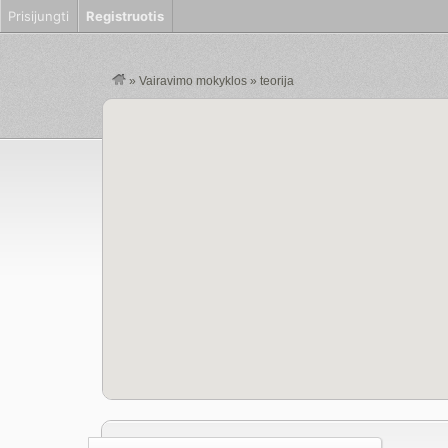
Prisijungti
Registruotis
»
Vairavimo mokyklos
»
teorija