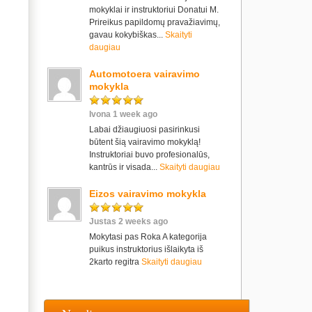
mokyklai ir instruktoriui Donatui M.
Prireikus papildomų pravažiavimų,
gavau kokybiškas...
Skaityti
daugiau
Automotoera vairavimo
mokykla
Ivona 1 week ago
Labai džiaugiuosi pasirinkusi
būtent šią vairavimo mokyklą!
Instruktoriai buvo profesionalūs,
kantrūs ir visada...
Skaityti daugiau
Eizos vairavimo mokykla
Justas 2 weeks ago
Mokytasi pas Roka A kategorija
puikus instruktorius išlaikyta iš
2karto regitra
Skaityti daugiau