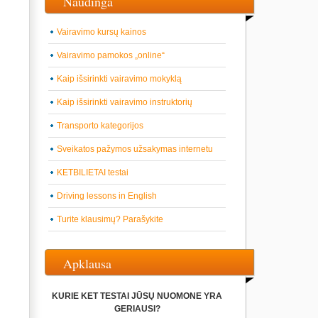
Naudinga
Vairavimo kursų kainos
Vairavimo pamokos „online“
Kaip išsirinkti vairavimo mokyklą
Kaip išsirinkti vairavimo instruktorių
Transporto kategorijos
Sveikatos pažymos užsakymas internetu
KETBILIETAI testai
Driving lessons in English
Turite klausimų? Parašykite
Apklausa
KURIE KET TESTAI JŪSŲ NUOMONE YRA
GERIAUSI?