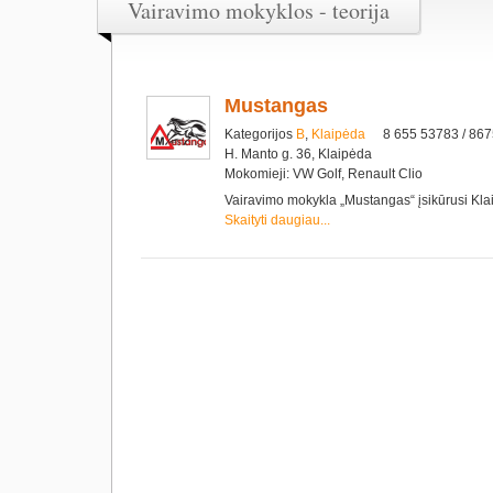
Vairavimo mokyklos - teorija
Mustangas
Kategorijos
B
,
Klaipėda
8 655 53783 / 86
H. Manto g. 36, Klaipėda
Mokomieji: VW Golf, Renault Clio
Vairavimo mokykla „Mustangas“ įsikūrusi Kl
Skaityti daugiau...