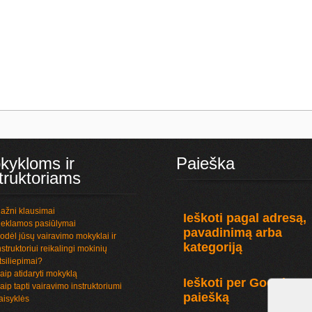
kykloms ir
Paieška
truktoriams
ažni klausimai
Ieškoti pagal adresą,
eklamos pasiūlymai
pavadinimą arba
odėl jūsų vairavimo mokyklai ir
kategoriją
nstruktoriui reikalingi mokinių
tsiliepimai?
aip atidaryti mokyklą
Ieškoti per Google
aip tapti vairavimo instruktoriumi
paiešką
aisyklės