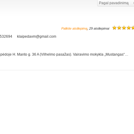
Pagal pavadinimą
Palikite atsiliepimą
, 29 atsiliepimai
7532694
klaipedavm@gmail.com
aipėdoje H. Manto g. 36 A (Vilhelmo pasažas). Vairavimo mokykla „Mustangas“…