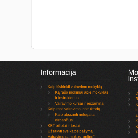
Informacija
Mo
ins
Kaip išsirinkti vairavimo mokyklą
Ką rašo mokiniai apie mokyklas
D
ir instruktorius
R
Vairavimo kursai ir egzaminai
K
Kaip rasti vairavimo instruktorių
i
Kaip atpažinti nelegaliai
a
dirbančius
K
KET bilietai ir testai
K
Užsakyti sveikatos pažymą
T
Vairavimo pamokos „online“