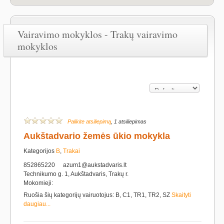
Vairavimo mokyklos - Trakų vairavimo
mokyklos
Palikite atsiliepimą
, 1 atsiliepimas
Aukštadvario žemės ūkio mokykla
Kategorijos
B
,
Trakai
852865220
azum1@aukstadvaris.lt
Technikumo g. 1, Aukštadvaris, Trakų r.
Mokomieji:
Ruošia šių kategorijų vairuotojus: B, C1, TR1, TR2, SZ
Skaityti
daugiau...