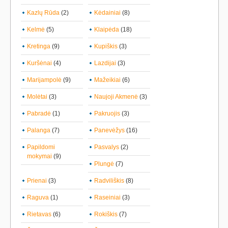
Kazlų Rūda
(2)
Kėdainiai
(8)
Kelmė
(5)
Klaipėda
(18)
Kretinga
(9)
Kupiškis
(3)
Kuršėnai
(4)
Lazdijai
(3)
Marijampolė
(9)
Mažeikiai
(6)
Molėtai
(3)
Naujoji Akmenė
(3)
Pabradė
(1)
Pakruojis
(3)
Palanga
(7)
Panevėžys
(16)
Papildomi
Pasvalys
(2)
mokymai
(9)
Plungė
(7)
Prienai
(3)
Radviliškis
(8)
Raguva
(1)
Raseiniai
(3)
Rietavas
(6)
Rokiškis
(7)