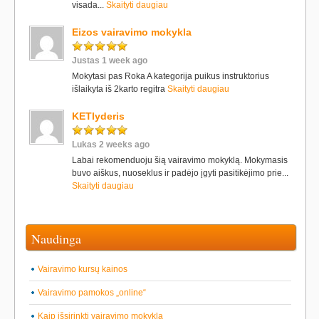
visada...
Skaityti daugiau
Eizos vairavimo mokykla
Justas 1 week ago
Mokytasi pas Roka A kategorija puikus instruktorius
išlaikyta iš 2karto regitra
Skaityti daugiau
KETlyderis
Lukas 2 weeks ago
Labai rekomenduoju šią vairavimo mokyklą. Mokymasis
buvo aiškus, nuoseklus ir padėjo įgyti pasitikėjimo prie...
Skaityti daugiau
Naudinga
Vairavimo kursų kainos
Vairavimo pamokos „online“
Kaip išsirinkti vairavimo mokyklą