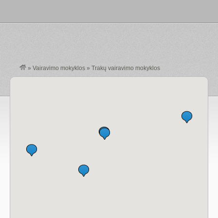
»
Vairavimo mokyklos
»
Trakų vairavimo mokyklos