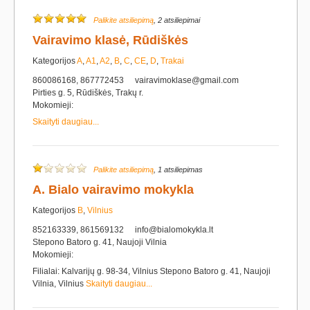
Palikite atsiliepimą
, 2 atsiliepimai
Vairavimo klasė, Rūdiškės
Kategorijos
A
,
A1
,
A2
,
B
,
C
,
CE
,
D
,
Trakai
860086168, 867772453
vairavimoklase@gmail.com
Pirties g. 5, Rūdiškės, Trakų r.
Mokomieji:
Skaityti daugiau...
Palikite atsiliepimą
, 1 atsiliepimas
A. Bialo vairavimo mokykla
Kategorijos
B
,
Vilnius
852163339, 861569132
info@bialomokykla.lt
Stepono Batoro g. 41, Naujoji Vilnia
Mokomieji:
Filialai: Kalvarijų g. 98-34, Vilnius Stepono Batoro g. 41, Naujoji
Vilnia, Vilnius
Skaityti daugiau...