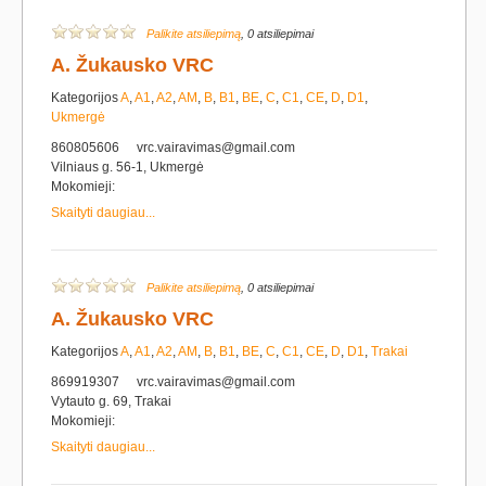
Palikite atsiliepimą
, 0 atsiliepimai
A. Žukausko VRC
Kategorijos
A
,
A1
,
A2
,
AM
,
B
,
B1
,
BE
,
C
,
C1
,
CE
,
D
,
D1
,
Ukmergė
860805606
vrc.vairavimas@gmail.com
Vilniaus g. 56-1, Ukmergė
Mokomieji:
Skaityti daugiau...
Palikite atsiliepimą
, 0 atsiliepimai
A. Žukausko VRC
Kategorijos
A
,
A1
,
A2
,
AM
,
B
,
B1
,
BE
,
C
,
C1
,
CE
,
D
,
D1
,
Trakai
869919307
vrc.vairavimas@gmail.com
Vytauto g. 69, Trakai
Mokomieji:
Skaityti daugiau...