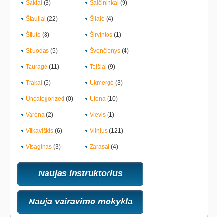
Šakiai
(3)
Šalčininkai
(9)
Šiauliai
(22)
Šilalė
(4)
Šilutė
(8)
Širvintos
(1)
Skuodas
(5)
Švenčionys
(4)
Tauragė
(11)
Telšiai
(9)
Trakai
(5)
Ukmergė
(3)
Uncategorized
(0)
Utena
(10)
Varėna
(2)
Vievis
(1)
Vilkaviškis
(6)
Vilnius
(121)
Visaginas
(3)
Zarasai
(4)
Naujas instruktorius
Nauja vairavimo mokykla