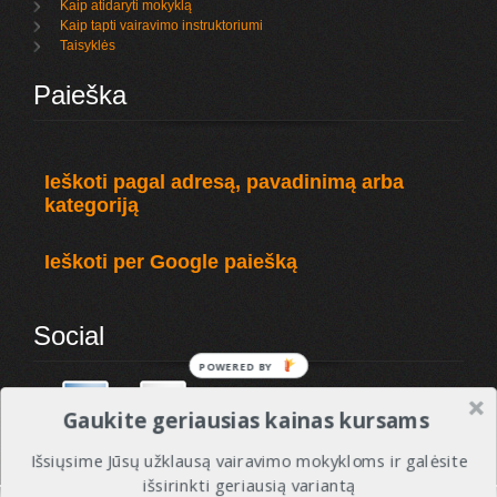
Kaip atidaryti mokyklą
Kaip tapti vairavimo instruktoriumi
Taisyklės
Paieška
Ieškoti pagal adresą, pavadinimą arba
kategoriją
Ieškoti per Google paiešką
Social
POWERED
BY
Gaukite geriausias kainas kursams
Išsiųsime Jūsų užklausą vairavimo mokykloms ir galėsite
išsirinkti geriausią variantą