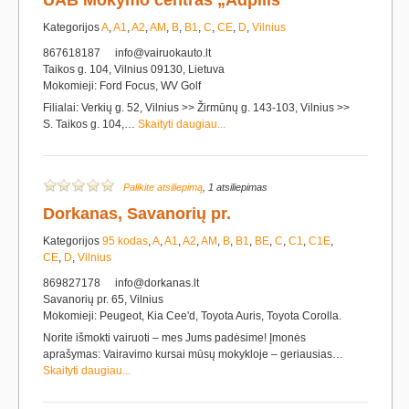
UAB Mokymo centras „Adpilis“
Kategorijos
A
,
A1
,
A2
,
AM
,
B
,
B1
,
C
,
CE
,
D
,
Vilnius
867618187
info@vairuokauto.lt
Taikos g. 104, Vilnius 09130, Lietuva
Mokomieji: Ford Focus, WV Golf
Filialai: Verkių g. 52, Vilnius >> Žirmūnų g. 143-103, Vilnius >>
S. Taikos g. 104,…
Skaityti daugiau...
Palikite atsiliepimą
, 1 atsiliepimas
Dorkanas, Savanorių pr.
Kategorijos
95 kodas
,
A
,
A1
,
A2
,
AM
,
B
,
B1
,
BE
,
C
,
C1
,
C1E
,
CE
,
D
,
Vilnius
869827178
info@dorkanas.lt
Savanorių pr. 65, Vilnius
Mokomieji: Peugeot, Kia Cee'd, Toyota Auris, Toyota Corolla.
Norite išmokti vairuoti – mes Jums padėsime! Įmonės
aprašymas: Vairavimo kursai mūsų mokykloje – geriausias…
Skaityti daugiau...