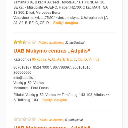
Yamaha XJ6, B kat. KIA Ceed , Toyota Auris, HYUNDAI i 30,
BE kat. - Mitsubishi PAJERO, Hapert H2700, C kat. MAN TGA
18.360, D kat. Mercedes Benz
Vairavimo mokykla „JTMC“ kviečia mokytis. Užsiregistruok į A,
A1, A2, B, BE, C, CE, D…
Skaityti daugiau...
Palikite atsiliepimą
, 31 atsiliepimai
UAB Mokymo centras „Adpilis“
Kategorijos
95 kodas
,
A
,
A1
,
A2
,
B
,
BE
,
C
,
CE
,
D
,
Vilnius
867618187, 852470007, 867788097, 860101016,
860566660
info@adpilis.lt
Verkių g. 52, Vilnius
Mokomieji: Ford Focus
Filialai: Verkių g. 52, Vilnius >> Žirmūnų g. 143-103, Vilnius >>
S. Taikos g. 103…
Skaityti daugiau...
Palikite atsiliepimą
, 0 atsiliepimai