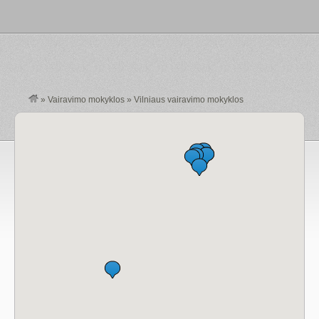
»
Vairavimo mokyklos
»
Vilniaus vairavimo mokyklos