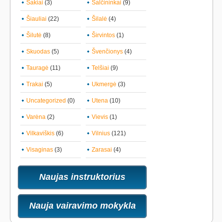
Šakiai
(3)
Šalčininkai
(9)
Šiauliai
(22)
Šilalė
(4)
Šilutė
(8)
Širvintos
(1)
Skuodas
(5)
Švenčionys
(4)
Tauragė
(11)
Telšiai
(9)
Trakai
(5)
Ukmergė
(3)
Uncategorized
(0)
Utena
(10)
Varėna
(2)
Vievis
(1)
Vilkaviškis
(6)
Vilnius
(121)
Visaginas
(3)
Zarasai
(4)
Naujas instruktorius
Nauja vairavimo mokykla