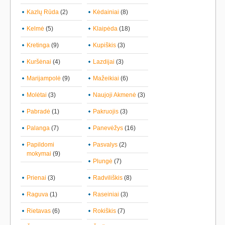
Kazlų Rūda
(2)
Kėdainiai
(8)
Kelmė
(5)
Klaipėda
(18)
Kretinga
(9)
Kupiškis
(3)
Kuršėnai
(4)
Lazdijai
(3)
Marijampolė
(9)
Mažeikiai
(6)
Molėtai
(3)
Naujoji Akmenė
(3)
Pabradė
(1)
Pakruojis
(3)
Palanga
(7)
Panevėžys
(16)
Papildomi
Pasvalys
(2)
mokymai
(9)
Plungė
(7)
Prienai
(3)
Radviliškis
(8)
Raguva
(1)
Raseiniai
(3)
Rietavas
(6)
Rokiškis
(7)