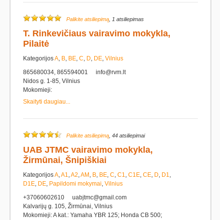
Palikite atsiliepimą
, 1 atsiliepimas
T. Rinkevičiaus vairavimo mokykla,
Pilaitė
Kategorijos
A
,
B
,
BE
,
C
,
D
,
DE
,
Vilnius
865680034, 865594001
info@rvm.lt
Nidos g. 1-85, Vilnius
Mokomieji:
Skaityti daugiau...
Palikite atsiliepimą
, 44 atsiliepimai
UAB JTMC vairavimo mokykla,
Žirmūnai, Šnipiškiai
Kategorijos
A
,
A1
,
A2
,
AM
,
B
,
BE
,
C
,
C1
,
C1E
,
CE
,
D
,
D1
,
D1E
,
DE
,
Papildomi mokymai
,
Vilnius
+37060602610
uabjtmc@gmail.com
Kalvarijų g. 105, Žirmūnai, Vilnius
Mokomieji: A kat.: Yamaha YBR 125; Honda CB 500;