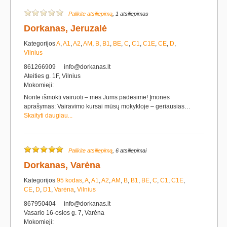
Palikite atsiliepimą
, 1 atsiliepimas
Dorkanas, Jeruzalė
Kategorijos
A
,
A1
,
A2
,
AM
,
B
,
B1
,
BE
,
C
,
C1
,
C1E
,
CE
,
D
,
Vilnius
861266909
info@dorkanas.lt
Ateities g. 1F, Vilnius
Mokomieji:
Norite išmokti vairuoti – mes Jums padėsime! Įmonės
aprašymas: Vairavimo kursai mūsų mokykloje – geriausias…
Skaityti daugiau...
Palikite atsiliepimą
, 6 atsiliepimai
Dorkanas, Varėna
Kategorijos
95 kodas
,
A
,
A1
,
A2
,
AM
,
B
,
B1
,
BE
,
C
,
C1
,
C1E
,
CE
,
D
,
D1
,
Varėna
,
Vilnius
867950404
info@dorkanas.lt
Vasario 16-osios g. 7, Varėna
Mokomieji: