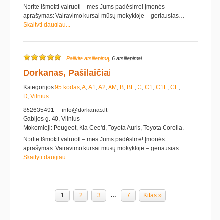
Norite išmokti vairuoti – mes Jums padėsime! Įmonės
aprašymas: Vairavimo kursai mūsų mokykloje – geriausias…
Skaityti daugiau...
Palikite atsiliepimą
, 6 atsiliepimai
Dorkanas, Pašilaičiai
Kategorijos
95 kodas
,
A
,
A1
,
A2
,
AM
,
B
,
BE
,
C
,
C1
,
C1E
,
CE
,
D
,
Vilnius
852635491
info@dorkanas.lt
Gabijos g. 40, Vilnius
Mokomieji: Peugeot, Kia Cee'd, Toyota Auris, Toyota Corolla.
Norite išmokti vairuoti – mes Jums padėsime! Įmonės
aprašymas: Vairavimo kursai mūsų mokykloje – geriausias…
Skaityti daugiau...
1
2
3
…
7
Kitas »