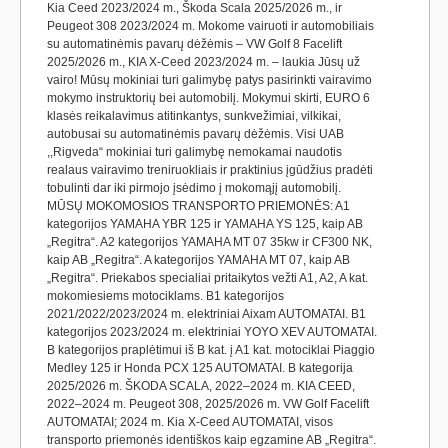
Kia Ceed 2023/2024 m., Škoda Scala 2025/2026 m., ir
Peugeot 308 2023/2024 m. Mokome vairuoti ir automobiliais
su automatinėmis pavarų dėžėmis – VW Golf 8 Facelift
2025/2026 m., KIA X-Ceed 2023/2024 m. – laukia Jūsų už
vairo! Mūsų mokiniai turi galimybę patys pasirinkti vairavimo
mokymo instruktorių bei automobilį. Mokymui skirti, EURO 6
klasės reikalavimus atitinkantys, sunkvežimiai, vilkikai,
autobusai su automatinėmis pavarų dėžėmis. Visi UAB
,,Rigveda“ mokiniai turi galimybę nemokamai naudotis
realaus vairavimo treniruokliais ir praktinius įgūdžius pradėti
tobulinti dar iki pirmojo įsėdimo į mokomąjį automobilį.
MŪSŲ MOKOMOSIOS TRANSPORTO PRIEMONĖS: A1
kategorijos YAMAHA YBR 125 ir YAMAHA YS 125, kaip AB
„Regitra“. A2 kategorijos YAMAHA MT 07 35kw ir CF300 NK,
kaip AB „Regitra“. A kategorijos YAMAHA MT 07, kaip AB
„Regitra“. Priekabos specialiai pritaikytos vežti A1, A2, A kat.
mokomiesiems motociklams. B1 kategorijos
2021/2022/2023/2024 m. elektriniai Aixam AUTOMATAI. B1
kategorijos 2023/2024 m. elektriniai YOYO XEV AUTOMATAI.
B kategorijos praplėtimui iš B kat. į A1 kat. motociklai Piaggio
Medley 125 ir Honda PCX 125 AUTOMATAI. B kategorija
2025/2026 m. ŠKODA SCALA, 2022–2024 m. KIA CEED,
2022–2024 m. Peugeot 308, 2025/2026 m. VW Golf Facelift
AUTOMATAI; 2024 m. Kia X-Ceed AUTOMATAI, visos
transporto priemonės identiškos kaip egzamine AB „Regitra“.