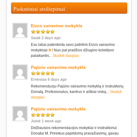
Paskutiniai atsiliepimai
Eizos vairavimo mokykla
Saulė 2 days ago
Esu labai patenkinta savo patirtimi Eizos vairavimo
mokykloje
! Nuo pat pradžios džiugino kolektyvo
palaikantis...
Skaityti daugiau
Pajūrio vairavimo mokykla
Ernestas 6 days ago
Rekomenduoju Pajūrio vairavimo mokyklą ir instruktorių
Donatą. Profesionalus, kantrus ir aiškiai viską...
Skaityti
daugiau
Pajūrio vairavimo mokykla
Justė 1 week ago
Didžiausios rekomendacijos mokyklai ir instruktoriui
Donatui M. Prireikus papildomų pravažiavimų, gavau