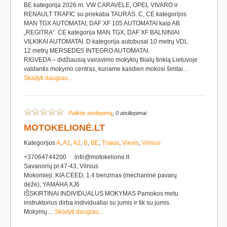
BE kategorija 2026 m. VW CARAVELE, OPEL VIVARO ir
RENAULT TRAFIC su priekaba TAURAS. C, CE kategorijos
MAN TGX AUTOMATAI; DAF XF 105 AUTOMATAI kaip AB
„REGITRA“. CE kategorija MAN TGX, DAF XF BALNINIAI
VILKIKAI AUTOMATAI. D kategorija autobusai 10 metrų VDL
12 metrų MERSEDES INTEGRO AUTOMATAI.
RIGVEDA – didžiausią vairavimo mokyklų filialų tinklą Lietuvoje
valdantis mokymo centras, kuriame kasdien mokosi šimtai…
Skaityti daugiau...
Palikite atsiliepimą
, 0 atsiliepimai
MOTOKELIONĖ.LT
Kategorijos
A
,
A1
,
A2
,
B
,
BE
,
Trakai
,
Vievis
,
Vilnius
+37064744200
info@motokelione.lt
Savanorių pr.47-43, Vilnius
Mokomieji: KIA CEED, 1.4 benzinas (mechaninė pavarų
dėžė), YAMAHA XJ6
IŠSKIRTINAI INDIVIDUALUS MOKYMAS Pamokos metu
instruktorius dirba individualiai su jumis ir tik su jumis.
Mokymų…
Skaityti daugiau...