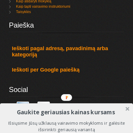
Kaip atidaryti mokyklą
Kaip tapti vairavimo instruktoriumi
Taisyklės
Paieška
Ieškoti pagal adresą, pavadinimą arba
kategoriją
Ieškoti per Google paiešką
Social
Gaukite geriausias kainas kursams
Išsiųsime Jūsų užklausą vairavimo mokykloms ir galėsite
išsirinkti geriausią variantą