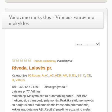
Vairavimo mokyklos - Vilniaus vairavimo
mokyklos
Palikite atsiliepimą
, 0 atsiliepimai
Riveda, Laisvės pr.
Kategorijos
95 kodas
,
A
,
A1
,
A2
,
ADR
,
AM
,
B
,
B1
,
BE
,
C
,
CE
,
D
,
Vilnius
Tel: +370 657 71351
laisve@rigveda.lt
Laisvės pr.77, Vilnius
Mokomieji: Mokymo centro automobilių parke – net 192
mokomosios transporto priemonės. Praktiką siūlome mokytis
su naujausiomis mokomosiomis transporto priemonėmis,
kokios naudojamos AB „Regitra“ praktinio egzamino metu: