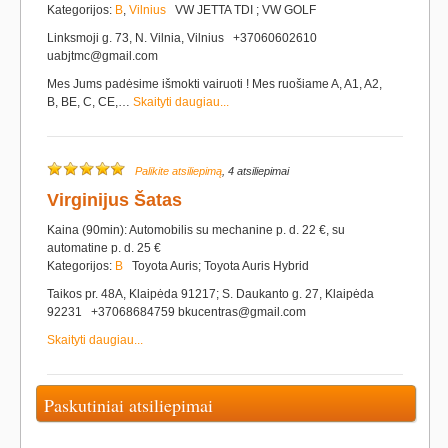
Kategorijos:
B
,
Vilnius
VW JETTA TDI ; VW GOLF
Linksmoji g. 73, N. Vilnia, Vilnius +37060602610
uabjtmc@gmail.com
Mes Jums padėsime išmokti vairuoti ! Mes ruošiame A, A1, A2,
B, BE, C, CE,…
Skaityti daugiau...
Palikite atsiliepimą
, 4 atsiliepimai
Virginijus Šatas
Kaina (90min): Automobilis su mechanine p. d. 22 €, su
automatine p. d. 25 €
Kategorijos:
B
Toyota Auris; Toyota Auris Hybrid
Taikos pr. 48A, Klaipėda 91217; S. Daukanto g. 27, Klaipėda
92231 +37068684759 bkucentras@gmail.com
Skaityti daugiau...
Paskutiniai atsiliepimai