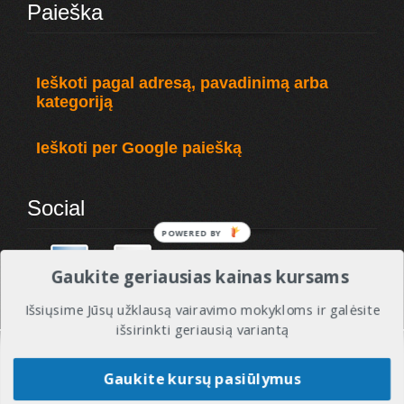
Paieška
Ieškoti pagal adresą, pavadinimą arba
kategoriją
Ieškoti per Google paiešką
Social
Gaukite geriausias kainas kursams
Išsiųsime Jūsų užklausą vairavimo mokykloms ir galėsite
išsirinkti geriausią variantą
© 2010 - 2017 VMREITINGAI - Visos tesės saugomos. Vairavimo mokyklos ir instruktoriai.
Gaukite kursų pasiūlymus