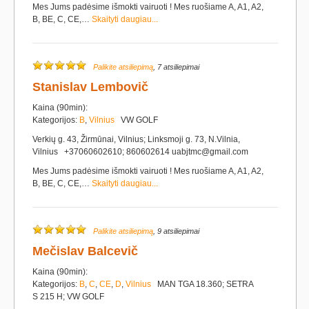
Mes Jums padėsime išmokti vairuoti ! Mes ruošiame A, A1, A2,
B, BE, C, CE,…
Skaityti daugiau...
Palikite atsiliepimą
, 7 atsiliepimai
Stanislav Lembovič
Kaina (90min):
Kategorijos:
B
,
Vilnius
VW GOLF
Verkių g. 43, Žirmūnai, Vilnius; Linksmoji g. 73, N.Vilnia,
Vilnius +37060602610; 860602614 uabjtmc@gmail.com
Mes Jums padėsime išmokti vairuoti ! Mes ruošiame A, A1, A2,
B, BE, C, CE,…
Skaityti daugiau...
Palikite atsiliepimą
, 9 atsiliepimai
Mečislav Balcevič
Kaina (90min):
Kategorijos:
B
,
C
,
CE
,
D
,
Vilnius
MAN TGA 18.360; SETRA
S 215 H; VW GOLF