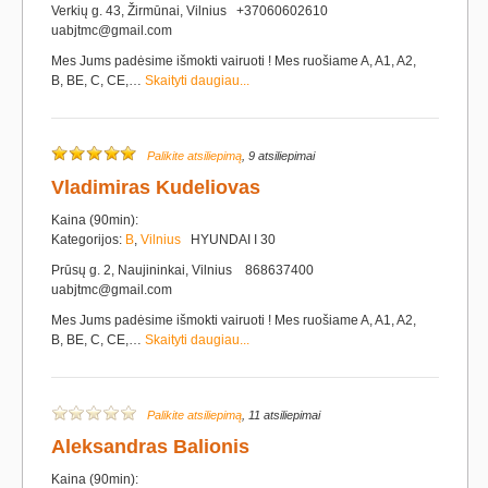
Verkių g. 43, Žirmūnai, Vilnius +37060602610
uabjtmc@gmail.com
Mes Jums padėsime išmokti vairuoti ! Mes ruošiame A, A1, A2,
B, BE, C, CE,…
Skaityti daugiau...
Palikite atsiliepimą
, 9 atsiliepimai
Vladimiras Kudeliovas
Kaina (90min):
Kategorijos:
B
,
Vilnius
HYUNDAI I 30
Prūsų g. 2, Naujininkai, Vilnius 868637400
uabjtmc@gmail.com
Mes Jums padėsime išmokti vairuoti ! Mes ruošiame A, A1, A2,
B, BE, C, CE,…
Skaityti daugiau...
Palikite atsiliepimą
, 11 atsiliepimai
Aleksandras Balionis
Kaina (90min):