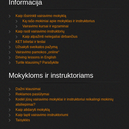
Informacija
Kaip išsirinkti vairavimo mokyklą
Ką rašo mokiniai apie mokyklas ir instruktorius
Vairavimo kursai ir egzaminai
Kaip rasti vairavimo instruktorių
Kaip atpažinti nelegaliai dirbančius
KET bilietai ir testai
Užsakyti sveikatos pažymą
Vairavimo pamokos „online“
Driving lessons in English
Turite klausimų? Parašykite
Mokykloms ir instruktoriams
Dažni klausimai
Reklamos pasiūlymai
Kodėl jūsų vairavimo mokyklai ir instruktoriui reikalingi mokinių
atsiliepimai?
Kaip atidaryti mokyklą
Kaip tapti vairavimo instruktoriumi
Taisyklės