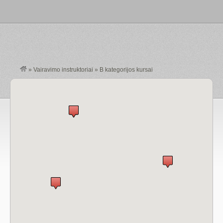
»
Vairavimo instruktoriai
»
B kategorijos kursai