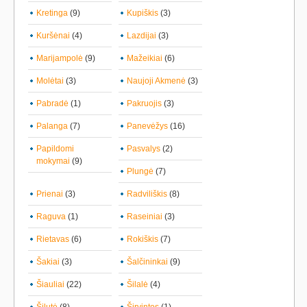
Kretinga
(9)
Kupiškis
(3)
Kuršėnai
(4)
Lazdijai
(3)
Marijampolė
(9)
Mažeikiai
(6)
Molėtai
(3)
Naujoji Akmenė
(3)
Pabradė
(1)
Pakruojis
(3)
Palanga
(7)
Panevėžys
(16)
Papildomi
Pasvalys
(2)
mokymai
(9)
Plungė
(7)
Prienai
(3)
Radviliškis
(8)
Raguva
(1)
Raseiniai
(3)
Rietavas
(6)
Rokiškis
(7)
Šakiai
(3)
Šalčininkai
(9)
Šiauliai
(22)
Šilalė
(4)