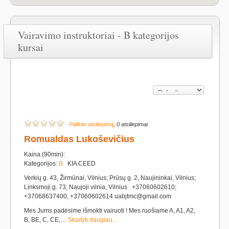
Vairavimo instruktoriai - B kategorijos
kursai
Palikite atsiliepimą
, 0 atsiliepimai
Romualdas Lukoševičius
Kaina (90min):
Kategorijos:
B
KIA CEED
Verkių g. 43, Žirmūnai, Vilnius; Prūsų g. 2, Naujininkai, Vilnius;
Linksmoji g. 73, Naujoji vilnia, Vilnius +37060602610;
+37068637400, +37060602614 uabjtmc@gmail.com
Mes Jums padėsime išmokti vairuoti ! Mes ruošiame A, A1, A2,
B, BE, C, CE,…
Skaityti daugiau...