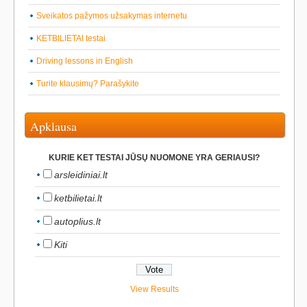
Sveikatos pažymos užsakymas internetu
KETBILIETAI testai
Driving lessons in English
Turite klausimų? Parašykite
Apklausa
KURIE KET TESTAI JŪSŲ NUOMONE YRA GERIAUSI?
arsleidiniai.lt
ketbilietai.lt
autoplius.lt
Kiti
View Results