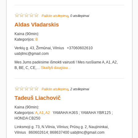
Palikite atsiliepimą
, 0 atsiliepimai
Aldas Vladarskis
Kaina (90min):
Kategorijos:
B
Verkių g. 43, Žirmūnai, Vilnius +37060602610
uabjtmc@gmail.com
Mes Jums padėsime išmokti vairuoti ! Mes ruošiame A, A1, A2,
B, BE, C, CE,…
Skaityti daugiau...
Palikite atsiliepimą
, 2 atsiliepimai
Tadeuš Liachovič
Kaina (90min):
Kategorijos:
A
,
A1
,
A2
YAMAHA HJ6S ; YAMAHA YBR125 ;
HONDA CB250
Linksmoji g. 73, N.Vilnia, Vilnius; Prūsų g. 2, Naujininkai,
Vilnius 860602614; 868637400 uabjtmc@gmail.com