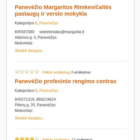
Panevėžio Margaritos Rimkevičaitės
paslaugų ir verslo mokykla
Kategorijos
B
,
Panevėžys
845587080
sekretoriatas@margarita.lt
Aldonos g. 4, Panevėžys
Mokomieji:
Skaityti daugiau...
Palikite atsiliepimą
, 0 atsiliepimai
Panevėžio profesinio rengimo centras
Kategorijos
B
,
Panevėžys
845571318, 868219624
Pilėnų g. 35, Panevėžys
Mokomieji:
Skaityti daugiau...
Palikite atsiliepimą
, 12 atsiliepimai