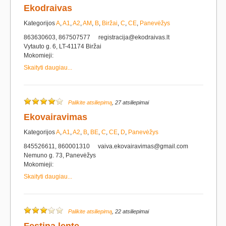
Ekodraivas
Kategorijos
A
,
A1
,
A2
,
AM
,
B
,
Biržai
,
C
,
CE
,
Panevėžys
863630603, 867507577
registracija@ekodraivas.lt
Vytauto g. 6, LT-41174 Biržai
Mokomieji:
Skaityti daugiau...
Palikite atsiliepimą
, 27 atsiliepimai
Ekovairavimas
Kategorijos
A
,
A1
,
A2
,
B
,
BE
,
C
,
CE
,
D
,
Panevėžys
845526611, 860001310
vaiva.ekovairavimas@gmail.com
Nemuno g. 73, Panevėžys
Mokomieji:
Skaityti daugiau...
Palikite atsiliepimą
, 22 atsiliepimai