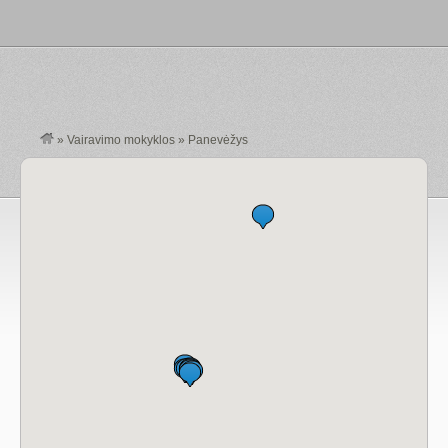
»
Vairavimo mokyklos
»
Panevėžys