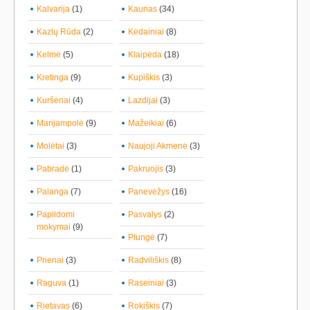
Kalvarija
(1)
Kaunas
(34)
Kazlų Rūda
(2)
Kėdainiai
(8)
Kelmė
(5)
Klaipėda
(18)
Kretinga
(9)
Kupiškis
(3)
Kuršėnai
(4)
Lazdijai
(3)
Marijampolė
(9)
Mažeikiai
(6)
Molėtai
(3)
Naujoji Akmenė
(3)
Pabradė
(1)
Pakruojis
(3)
Palanga
(7)
Panevėžys
(16)
Papildomi
Pasvalys
(2)
mokymai
(9)
Plungė
(7)
Prienai
(3)
Radviliškis
(8)
Raguva
(1)
Raseiniai
(3)
Rietavas
(6)
Rokiškis
(7)