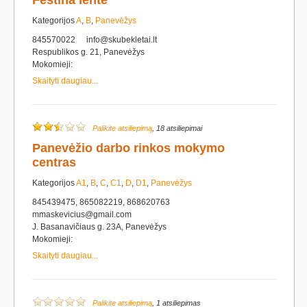
Festina lente
Kategorijos
A
,
B
,
Panevėžys
845570022
info@skubekletai.lt
Respublikos g. 21, Panevėžys
Mokomieji:
Skaityti daugiau...
Palikite atsiliepimą
, 18 atsiliepimai
Panevėžio darbo rinkos mokymo
centras
Kategorijos
A1
,
B
,
C
,
C1
,
D
,
D1
,
Panevėžys
845439475, 865082219, 868620763
mmaskevicius@gmail.com
J. Basanavičiaus g. 23A, Panevėžys
Mokomieji:
Skaityti daugiau...
Palikite atsiliepimą
, 1 atsiliepimas