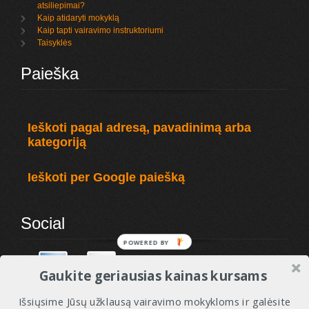
atsiliepimai?
Kaip atidaryti mokyklą
Kaip tapti vairavimo instruktoriumi
Taisyklės
Paieška
Ieškoti pagal adresą, pavadinimą arba
kategoriją
Ieškoti per Google paiešką
Social
Gaukite geriausias kainas kursams
Išsiųsime Jūsų užklausą vairavimo mokykloms ir galėsite