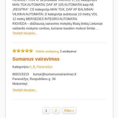
RENAULT TRAFIC su priekaba TAURAS. C, CE kategorijos
MAN TGX AUTOMATAI; DAF XF 105 AUTOMATAI kaip AB
„REGITRA“. CE kategorija MAN TGX, DAF XF BALNINIAI
VILKIKAI AUTOMATAI. D kategorija autobusai 10 metrų VDL
12 metrų MERSEDES INTEGRO AUTOMATAI.
RIGVEDA – didžiausią vairavimo mokyklų filialų tinklą Lietuvoje
valdantis mokymo centras, kuriame kasdien mokosi šimtai…
Skaityti daugiau...
Palikite atsiliepimą
, 5 atsiliepimai
Sumanus vairavimas
Kategorijos
A
,
B
,
Panevėžys
868319319
kursai@sumanusvairavimas.lt
Panevėžys, Respublikos g. 38
Mokomieji:
Skaityti daugiau...
1
2
Kitas »