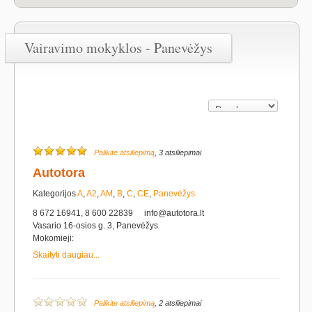
Vairavimo mokyklos - Panevėžys
Palikite atsiliepimą
, 3 atsiliepimai
Autotora
Kategorijos
A
,
A2
,
AM
,
B
,
C
,
CE
,
Panevėžys
8 672 16941, 8 600 22839
info@autotora.lt
Vasario 16-osios g. 3, Panevėžys
Mokomieji:
Skaityti daugiau...
Palikite atsiliepimą
, 2 atsiliepimai