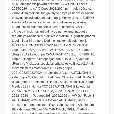
su automatinėmis pavarų dėžėmis – VW Golf 8 Facelift
2025/2026 m., KIA X-Ceed 2023/2024 m. – laukia Jūsų už
vairo! Mūsų mokiniai turi galimybę patys pasirinkti vairavimo
mokymo instruktorių bei automobilį. Mokymui skirti, EURO 6
klasės reikalavimus atitinkantys, sunkvežimiai, vilkikai,
autobusai su automatinėmis pavarų dėžėmis. Visi UAB
,,Rigveda“ mokiniai turi galimybę nemokamai naudotis
realaus vairavimo treniruokliais ir praktinius įgūdžius pradėti
tobulinti dar iki pirmojo įsėdimo į mokomąjį automobilį.
MŪSŲ MOKOMOSIOS TRANSPORTO PRIEMONĖS: A1
kategorijos YAMAHA YBR 125 ir YAMAHA YS 125, kaip AB
„Regitra“. A2 kategorijos YAMAHA MT 07 35kw ir CF300 NK,
kaip AB „Regitra“. A kategorijos YAMAHA MT 07, kaip AB
„Regitra“. Priekabos specialiai pritaikytos vežti A1, A2, A kat.
mokomiesiems motociklams. B1 kategorijos
2021/2022/2023/2024 m. elektriniai Aixam AUTOMATAI. B1
kategorijos 2023/2024 m. elektriniai YOYO XEV AUTOMATAI.
B kategorijos praplėtimui iš B kat. į A1 kat. motociklai Piaggio
Medley 125 ir Honda PCX 125 AUTOMATAI. B kategorija
2025/2026 m. ŠKODA SCALA, 2022–2024 m. KIA CEED,
2022–2024 m. Peugeot 308, 2025/2026 m. VW Golf Facelift
AUTOMATAI; 2024 m. Kia X-Ceed AUTOMATAI, visos
transporto priemonės identiškos kaip egzamine AB „Regitra“.
BE kategorija 2026 m. VW CARAVELE, OPEL VIVARO ir