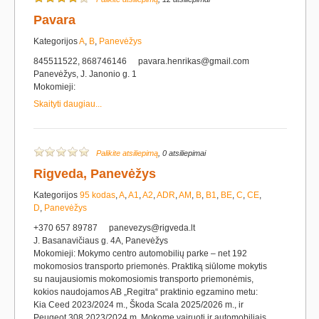
Pavara
Kategorijos
A
,
B
,
Panevėžys
845511522, 868746146
pavara.henrikas@gmail.com
Panevėžys, J. Janonio g. 1
Mokomieji:
Skaityti daugiau...
Palikite atsiliepimą
, 0 atsiliepimai
Rigveda, Panevėžys
Kategorijos
95 kodas
,
A
,
A1
,
A2
,
ADR
,
AM
,
B
,
B1
,
BE
,
C
,
CE
,
D
,
Panevėžys
+370 657 89787
panevezys@rigveda.lt
J. Basanavičiaus g. 4A, Panevėžys
Mokomieji: Mokymo centro automobilių parke – net 192
mokomosios transporto priemonės. Praktiką siūlome mokytis
su naujausiomis mokomosiomis transporto priemonėmis,
kokios naudojamos AB „Regitra“ praktinio egzamino metu:
Kia Ceed 2023/2024 m., Škoda Scala 2025/2026 m., ir
Peugeot 308 2023/2024 m. Mokome vairuoti ir automobiliais