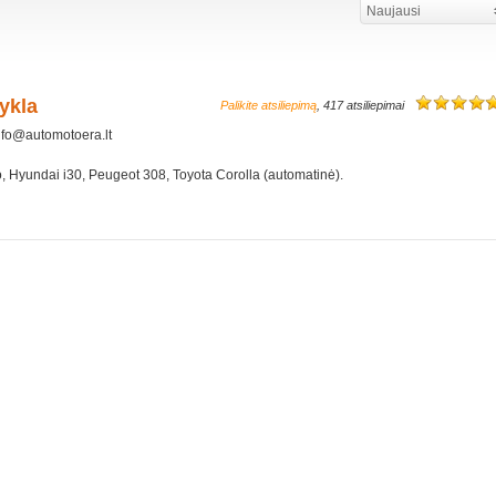
Naujausi
ykla
Palikite atsiliepimą
, 417 atsiliepimai
nfo@automotoera.lt
o, Hyundai i30, Peugeot 308, Toyota Corolla (automatinė).