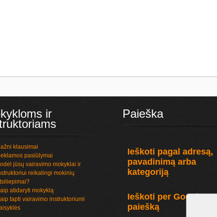
kykloms ir
Paieška
truktoriams
ažni klausimai
Ieškoti pagal adresą,
eklamos pasiūlymai
pavadinimą arba
odėl jūsų vairavimo mokyklai ir
kategoriją
nstruktoriui reikalingi mokinių
tsiliepimai?
aip atidaryti mokyklą
Ieškoti per Google
aip tapti vairavimo instruktoriumi
paiešką
aisyklės