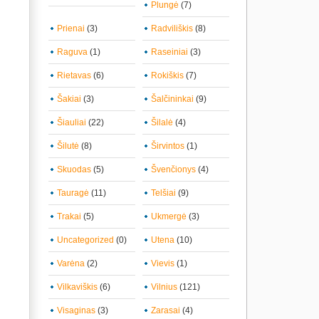
Plungė
(7)
Prienai
(3)
Radviliškis
(8)
Raguva
(1)
Raseiniai
(3)
Rietavas
(6)
Rokiškis
(7)
Šakiai
(3)
Šalčininkai
(9)
Šiauliai
(22)
Šilalė
(4)
Šilutė
(8)
Širvintos
(1)
Skuodas
(5)
Švenčionys
(4)
Tauragė
(11)
Telšiai
(9)
Trakai
(5)
Ukmergė
(3)
Uncategorized
(0)
Utena
(10)
Varėna
(2)
Vievis
(1)
Vilkaviškis
(6)
Vilnius
(121)
Visaginas
(3)
Zarasai
(4)