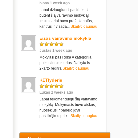
Ivona 1 week ago
Labai džiaugiuosi pasirinkusi
būtent šią vairavimo mokyklą!
Instruktoriai buvo profesionalūs,
kantrūs ir visada...
Skaityti daugiau
Eizos vairavimo mokykla
Justas 1 week ago
Mokytasi pas Roka A kategorija
puikus instruktorius išlaikyta iš
2karto regitra
Skaityti daugiau
KETlyderis
Lukas 2 weeks ago
Labai rekomenduoju šią vairavimo
mokyklą. Mokymasis buvo aiškus,
nuoseklus ir padėjo įgyti
pasitikėjimo prie...
Skaityti daugiau