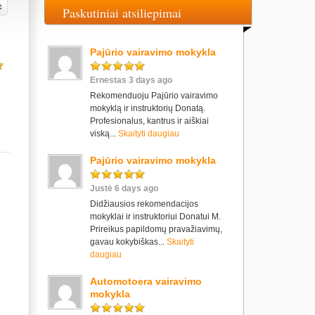
Paskutiniai atsiliepimai
Pajūrio vairavimo mokykla
Ernestas 3 days ago
Rekomenduoju Pajūrio vairavimo
mokyklą ir instruktorių Donatą.
Profesionalus, kantrus ir aiškiai
viską...
Skaityti daugiau
Pajūrio vairavimo mokykla
Justė 6 days ago
Didžiausios rekomendacijos
mokyklai ir instruktoriui Donatui M.
Prireikus papildomų pravažiavimų,
gavau kokybiškas...
Skaityti
daugiau
Automotoera vairavimo
mokykla