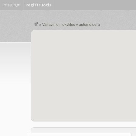
Prisijungti
Registruotis
»
Vairavimo mokyklos
»
automotoera