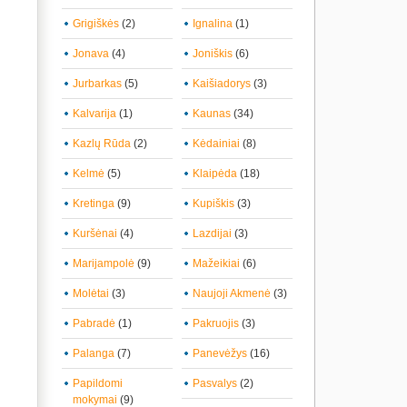
Grigiškės
(2)
Ignalina
(1)
Jonava
(4)
Joniškis
(6)
Jurbarkas
(5)
Kaišiadorys
(3)
Kalvarija
(1)
Kaunas
(34)
Kazlų Rūda
(2)
Kėdainiai
(8)
Kelmė
(5)
Klaipėda
(18)
Kretinga
(9)
Kupiškis
(3)
Kuršėnai
(4)
Lazdijai
(3)
Marijampolė
(9)
Mažeikiai
(6)
Molėtai
(3)
Naujoji Akmenė
(3)
Pabradė
(1)
Pakruojis
(3)
Palanga
(7)
Panevėžys
(16)
Papildomi
Pasvalys
(2)
mokymai
(9)