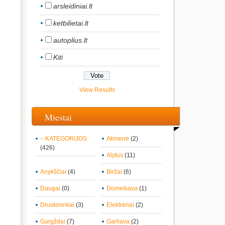
arsleidiniai.lt
ketbilietai.lt
autoplius.lt
Kiti
View Results
Miestai
– KATEGORIJOS
Akmenė
(2)
(426)
Alytus
(11)
Anykščiai
(4)
Biržai
(6)
Daugai
(0)
Domeikava
(1)
Druskininkai
(3)
Elektrėnai
(2)
Gargždai
(7)
Garliava
(2)