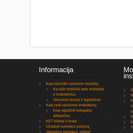
Informacija
Mo
ins
Kaip išsirinkti vairavimo mokyklą
Ką rašo mokiniai apie mokyklas
D
ir instruktorius
R
Vairavimo kursai ir egzaminai
K
Kaip rasti vairavimo instruktorių
i
Kaip atpažinti nelegaliai
a
dirbančius
K
KET bilietai ir testai
K
Užsakyti sveikatos pažymą
T
Vairavimo pamokos „online“