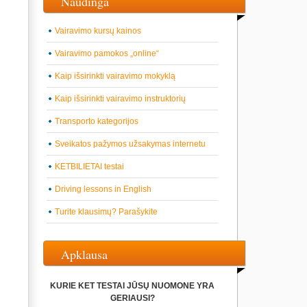
Naudinga
Vairavimo kursų kainos
Vairavimo pamokos „online“
Kaip išsirinkti vairavimo mokyklą
Kaip išsirinkti vairavimo instruktorių
Transporto kategorijos
Sveikatos pažymos užsakymas internetu
KETBILIETAI testai
Driving lessons in English
Turite klausimų? Parašykite
Apklausa
KURIE KET TESTAI JŪSŲ NUOMONE YRA
GERIAUSI?