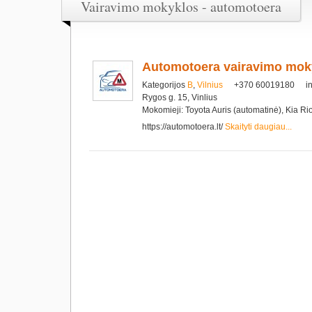
Vairavimo mokyklos - automotoera
Automotoera vairavimo mok
Kategorijos
B
,
Vilnius
+370 60019180
i
Rygos g. 15, Vinlius
Mokomieji: Toyota Auris (automatinė), Kia Ri
https://automotoera.lt/
Skaityti daugiau...