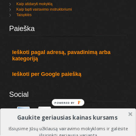
Kaip atidaryti mokyklą
Kaip tapti vairavimo instruktoriumi
Taisyklės
Paieška
Ieškoti pagal adresą, pavadinimą arba
kategoriją
Ieškoti per Google paiešką
Social
POWERED BY
Gaukite geriausias kainas kursams
Išsiųsime Jūsų užklausą vairavimo mokykloms ir galėsite
išsirinkti geriausią variantą