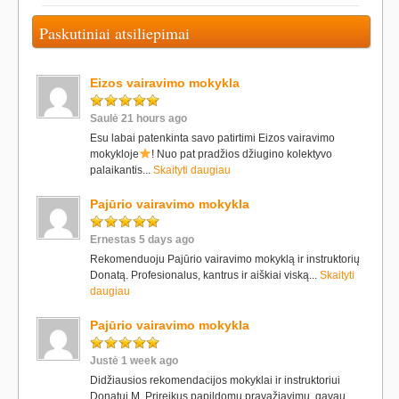
Paskutiniai atsiliepimai
Eizos vairavimo mokykla
Saulė 21 hours ago
Esu labai patenkinta savo patirtimi Eizos vairavimo
mokykloje
! Nuo pat pradžios džiugino kolektyvo
palaikantis...
Skaityti daugiau
Pajūrio vairavimo mokykla
Ernestas 5 days ago
Rekomenduoju Pajūrio vairavimo mokyklą ir instruktorių
Donatą. Profesionalus, kantrus ir aiškiai viską...
Skaityti
daugiau
Pajūrio vairavimo mokykla
Justė 1 week ago
Didžiausios rekomendacijos mokyklai ir instruktoriui
Donatui M. Prireikus papildomų pravažiavimų, gavau