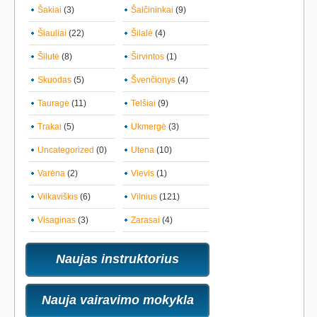
Šakiai
(3)
Šalčininkai
(9)
Šiauliai
(22)
Šilalė
(4)
Šilutė
(8)
Širvintos
(1)
Skuodas
(5)
Švenčionys
(4)
Tauragė
(11)
Telšiai
(9)
Trakai
(5)
Ukmergė
(3)
Uncategorized
(0)
Utena
(10)
Varėna
(2)
Vievis
(1)
Vilkaviškis
(6)
Vilnius
(121)
Visaginas
(3)
Zarasai
(4)
Naujas instruktorius
Nauja vairavimo mokykla