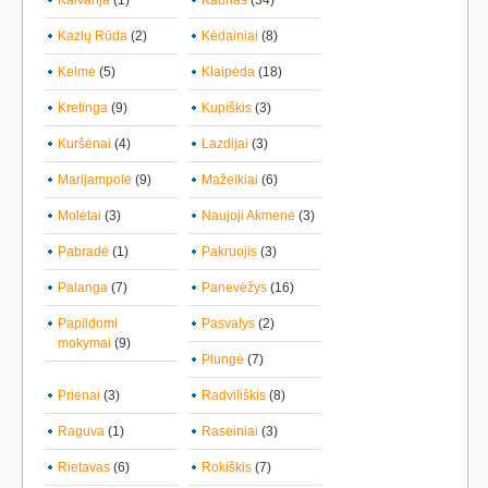
Kalvarija
(1)
Kaunas
(34)
Kazlų Rūda
(2)
Kėdainiai
(8)
Kelmė
(5)
Klaipėda
(18)
Kretinga
(9)
Kupiškis
(3)
Kuršėnai
(4)
Lazdijai
(3)
Marijampolė
(9)
Mažeikiai
(6)
Molėtai
(3)
Naujoji Akmenė
(3)
Pabradė
(1)
Pakruojis
(3)
Palanga
(7)
Panevėžys
(16)
Papildomi
Pasvalys
(2)
mokymai
(9)
Plungė
(7)
Prienai
(3)
Radviliškis
(8)
Raguva
(1)
Raseiniai
(3)
Rietavas
(6)
Rokiškis
(7)