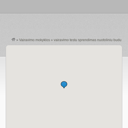
»
Vairavimo mokyklos
»
vairavimo testu sprendimas nuotoliniu budu