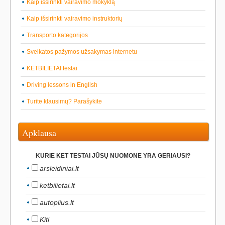
Kaip išsirinkti vairavimo mokyklą
Kaip išsirinkti vairavimo instruktorių
Transporto kategorijos
Sveikatos pažymos užsakymas internetu
KETBILIETAI testai
Driving lessons in English
Turite klausimų? Parašykite
Apklausa
KURIE KET TESTAI JŪSŲ NUOMONE YRA GERIAUSI?
arsleidiniai.lt
ketbilietai.lt
autoplius.lt
Kiti