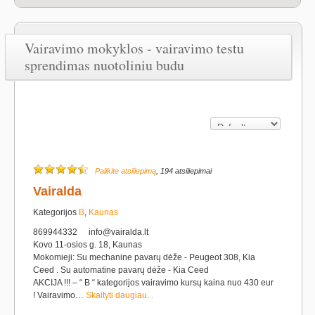
Vairavimo mokyklos - vairavimo testu
sprendimas nuotoliniu budu
Palikite atsiliepimą
, 194 atsiliepimai
Vairalda
Kategorijos
B
,
Kaunas
869944332
info@vairalda.lt
Kovo 11-osios g. 18, Kaunas
Mokomieji: Su mechanine pavarų dėže - Peugeot 308, Kia
Ceed . Su automatine pavarų dėže - Kia Ceed
AKCIJA !!! – “ B “ kategorijos vairavimo kursų kaina nuo 430 eur
! Vairavimo…
Skaityti daugiau...